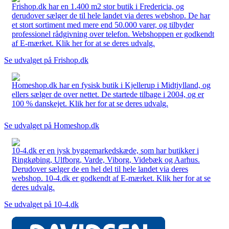
Frishop.dk har en 1.400 m2 stor butik i Fredericia, og
derudover sælger de til hele landet via deres webshop. De har
et stort sortiment med mere end 50.000 varer, og tilbyder
professionel rådgivning over telefon. Webshoppen er godkendt
af E-mærket. Klik her for at se deres udvalg.
Se udvalget på Frishop.dk
Homeshop.dk har en fysisk butik i Kjellerup i Midtjylland, og
ellers sælger de over nettet. De startede tilbage i 2004, og er
100 % danskejet. Klik her for at se deres udvalg.
Se udvalget på Homeshop.dk
10-4.dk er en jysk byggemarkedskæde, som har butikker i
Ringkøbing, Ulfborg, Varde, Viborg, Videbæk og Aarhus.
Derudover sælger de en hel del til hele landet via deres
webshop. 10-4.dk er godkendt af E-mærket. Klik her for at se
deres udvalg.
Se udvalget på 10-4.dk