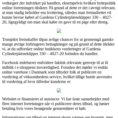
vedtægter der indvirker på handlen, eksempelvis hvilken byttepolitik
online forretningen tilsikrer. På grund af dette er det i øvrigt relevant,
at man stadig beholder ens kvittering, således man fremadrettet vil
kunne bevise købet af Gardena Cylinderplæneklipper 330 – 4027-
20, ligegyldigt om man skal købe en gave til en pige eller dreng.
Trustpilot fremskaffer tilpas ærlige chancer for at gennemgå ganske
mange øvrige forbrugeres betragtninger og på grund af dette tilråder
vi, at du udforsker online butikkens vurderinger af Gardena
Cylinderplæneklipper 330 – 4027-20 forinden du handler.
Facebook indebærer endvidere faktisk relevante genveje til at få
indblik i e-shoppens troværdighed. Foruden det møder vi endda
online varehuse i Danmark som tilbyder folk at publicere en
vurdering af virksomhedens service, hvilket tillige burde anvendes
til vurdering af hvor tilfredse kunderne er.
Websitet er finansieret af annoncer. Vi har faste samarbejder med
flere internet forretninger når vi publicerer deres tilbud, og høster
betaling hvis vores besøgende gennemfører et køb.
Informationer om tilbud og internet shops værnes om hyppigt, men