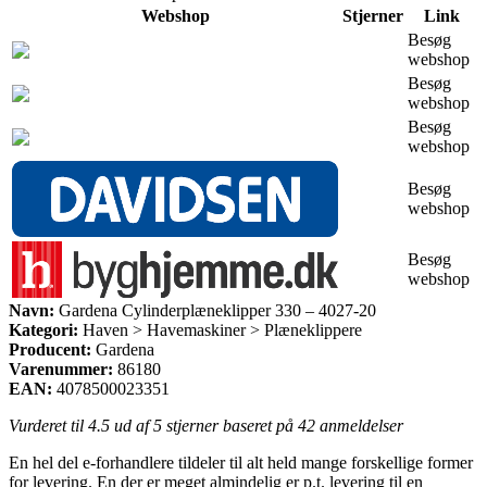
Webshop
Stjerner
Link
Besøg
webshop
Besøg
webshop
Besøg
webshop
Besøg
webshop
Besøg
webshop
Navn:
Gardena Cylinderplæneklipper 330 – 4027-20
Kategori:
Haven > Havemaskiner > Plæneklippere
Producent:
Gardena
Varenummer:
86180
EAN:
4078500023351
Vurderet til
4.5
ud af 5 stjerner baseret på
42
anmeldelser
En hel del e-forhandlere tildeler til alt held mange forskellige former
for levering. En der er meget almindelig er p.t. levering til en