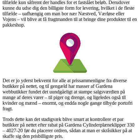
tilfælde kun såfremt der handles for et fastslået beløb. Derudover
kunne du udse dig den billigste form for levering, hvilket i de fleste
tilfælde – uafhængig om man bor nær Næstved, Værløse eller
Vojens – vil blive at få fragtmanden til at bringe dine produkter til en
pakkeshop.
Det er jo yderst bekvemt for alle at prissammenligne fra diverse
butikker på nettet, og til gengæld har masser af Gardena
webbutikker fundet det uundgåeligt at stampe salgsværdien på
mange af deres varer – til piger og drenge, og ligeledes også til
kvinder og mænd – enormt, og endda nogle gange tilbyde portofri
fragt.
Trods dette kan det stadigvæk blive smart at kontrollere et par
butikker på nettet efter rabat på Gardena Cylinderplæneklipper 330
– 4027-20 før du placerer ordren, sådan at man er skråsikker på at
skaffe sig den prisbilligste pris.