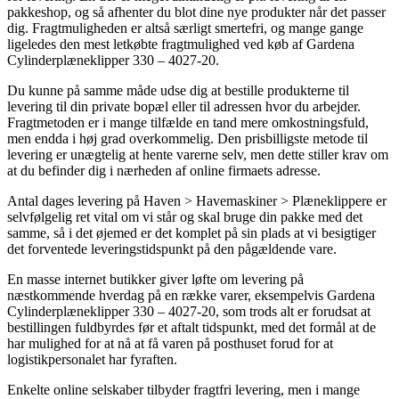
pakkeshop, og så afhenter du blot dine nye produkter når det passer
dig. Fragtmuligheden er altså særligt smertefri, og mange gange
ligeledes den mest letkøbte fragtmulighed ved køb af Gardena
Cylinderplæneklipper 330 – 4027-20.
Du kunne på samme måde udse dig at bestille produkterne til
levering til din private bopæl eller til adressen hvor du arbejder.
Fragtmetoden er i mange tilfælde en tand mere omkostningsfuld,
men endda i høj grad overkommelig. Den prisbilligste metode til
levering er unægtelig at hente varerne selv, men dette stiller krav om
at du befinder dig i nærheden af online firmaets adresse.
Antal dages levering på Haven > Havemaskiner > Plæneklippere er
selvfølgelig ret vital om vi står og skal bruge din pakke med det
samme, så i det øjemed er det komplet på sin plads at vi besigtiger
det forventede leveringstidspunkt på den pågældende vare.
En masse internet butikker giver løfte om levering på
næstkommende hverdag på en række varer, eksempelvis Gardena
Cylinderplæneklipper 330 – 4027-20, som trods alt er forudsat at
bestillingen fuldbyrdes før et aftalt tidspunkt, med det formål at de
har mulighed for at nå at få varen på posthuset forud for at
logistikpersonalet har fyraften.
Enkelte online selskaber tilbyder fragtfri levering, men i mange