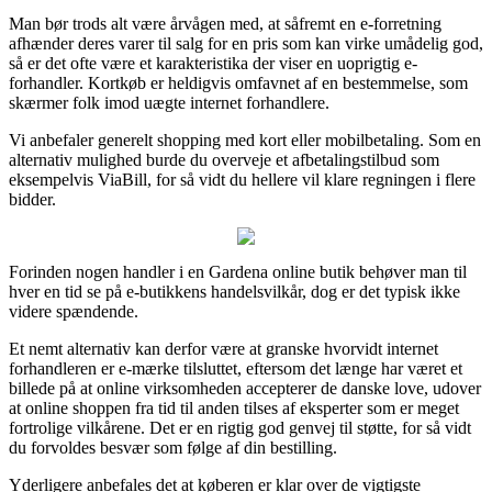
Man bør trods alt være årvågen med, at såfremt en e-forretning
afhænder deres varer til salg for en pris som kan virke umådelig god,
så er det ofte være et karakteristika der viser en uoprigtig e-
forhandler. Kortkøb er heldigvis omfavnet af en bestemmelse, som
skærmer folk imod uægte internet forhandlere.
Vi anbefaler generelt shopping med kort eller mobilbetaling. Som en
alternativ mulighed burde du overveje et afbetalingstilbud som
eksempelvis ViaBill, for så vidt du hellere vil klare regningen i flere
bidder.
Forinden nogen handler i en Gardena online butik behøver man til
hver en tid se på e-butikkens handelsvilkår, dog er det typisk ikke
videre spændende.
Et nemt alternativ kan derfor være at granske hvorvidt internet
forhandleren er e-mærke tilsluttet, eftersom det længe har været et
billede på at online virksomheden accepterer de danske love, udover
at online shoppen fra tid til anden tilses af eksperter som er meget
fortrolige vilkårene. Det er en rigtig god genvej til støtte, for så vidt
du forvoldes besvær som følge af din bestilling.
Yderligere anbefales det at køberen er klar over de vigtigste