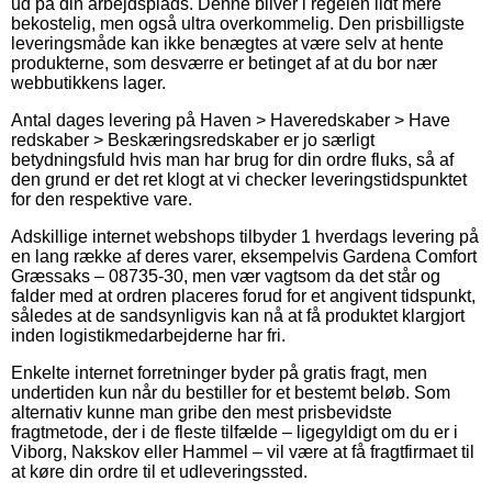
ud på din arbejdsplads. Denne bliver i regelen lidt mere
bekostelig, men også ultra overkommelig. Den prisbilligste
leveringsmåde kan ikke benægtes at være selv at hente
produkterne, som desværre er betinget af at du bor nær
webbutikkens lager.
Antal dages levering på Haven > Haveredskaber > Have
redskaber > Beskæringsredskaber er jo særligt
betydningsfuld hvis man har brug for din ordre fluks, så af
den grund er det ret klogt at vi checker leveringstidspunktet
for den respektive vare.
Adskillige internet webshops tilbyder 1 hverdags levering på
en lang række af deres varer, eksempelvis Gardena Comfort
Græssaks – 08735-30, men vær vagtsom da det står og
falder med at ordren placeres forud for et angivent tidspunkt,
således at de sandsynligvis kan nå at få produktet klargjort
inden logistikmedarbejderne har fri.
Enkelte internet forretninger byder på gratis fragt, men
undertiden kun når du bestiller for et bestemt beløb. Som
alternativ kunne man gribe den mest prisbevidste
fragtmetode, der i de fleste tilfælde – ligegyldigt om du er i
Viborg, Nakskov eller Hammel – vil være at få fragtfirmaet til
at køre din ordre til et udleveringssted.