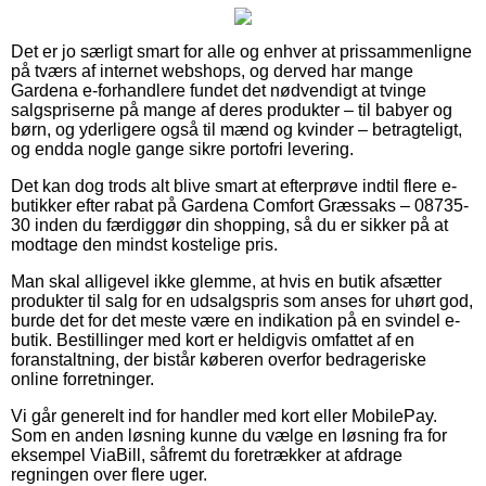
Det er jo særligt smart for alle og enhver at prissammenligne
på tværs af internet webshops, og derved har mange
Gardena e-forhandlere fundet det nødvendigt at tvinge
salgspriserne på mange af deres produkter – til babyer og
børn, og yderligere også til mænd og kvinder – betragteligt,
og endda nogle gange sikre portofri levering.
Det kan dog trods alt blive smart at efterprøve indtil flere e-
butikker efter rabat på Gardena Comfort Græssaks – 08735-
30 inden du færdiggør din shopping, så du er sikker på at
modtage den mindst kostelige pris.
Man skal alligevel ikke glemme, at hvis en butik afsætter
produkter til salg for en udsalgspris som anses for uhørt god,
burde det for det meste være en indikation på en svindel e-
butik. Bestillinger med kort er heldigvis omfattet af en
foranstaltning, der bistår køberen overfor bedrageriske
online forretninger.
Vi går generelt ind for handler med kort eller MobilePay.
Som en anden løsning kunne du vælge en løsning fra for
eksempel ViaBill, såfremt du foretrækker at afdrage
regningen over flere uger.