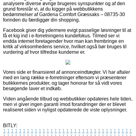
analysere diverse øvrige brugeres synspunkter og af den
grund foreslår vi, at du kigger på webbutikkens
bedømmelser af Gardena Comfort Græssaks – 08735-30
forinden du færdiggør din shopping.
Facebook giver dig ydermere evigt passelige løsninger til at
få et kig ind i e-forretningens kundefokus. Tilmed ser vi
endda internet foretagender hvor man kan frembringe en
kritik af virksomhedens service, hvilket også bør bruges til
vurdering af hvor tilfredse kunderne er.
Vores side er finansieret af annonceindtægter. Vi har aftaler
med en lang række e-forretninger eftersom vi præsenterer
butikkernes produkter, og tager honorar for så vidt vores
besøgende laver et indkøb.
Viden angående tilbud og webbutikker opdateres hele tiden,
men vi giver ingen garanti imod forandringer der er blevet
realiseret siden vi nyligst opdaterede de viste oplysninger.
BITLY:
1
1
1
1
1
1
1
1
1
1
1
1
1
1
1
1
1
1
1
1
1
1
1
1
1
1
1
1
1
1
1
1
1