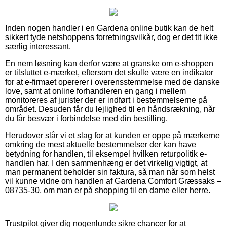
Inden nogen handler i en Gardena online butik kan de helt
sikkert tyde netshoppens forretningsvilkår, dog er det tit ikke
særlig interessant.
En nem løsning kan derfor være at granske om e-shoppen
er tilsluttet e-mærket, eftersom det skulle være en indikator
for at e-firmaet opererer i overensstemmelse med de danske
love, samt at online forhandleren en gang i mellem
monitoreres af jurister der er indført i bestemmelserne på
området. Desuden får du lejlighed til en håndsrækning, når
du får besvær i forbindelse med din bestilling.
Herudover slår vi et slag for at kunden er oppe på mærkerne
omkring de mest aktuelle bestemmelser der kan have
betydning for handlen, til eksempel hvilken returpolitik e-
handlen har. I den sammenhæng er det virkelig vigtigt, at
man permanent beholder sin faktura, så man når som helst
vil kunne vidne om handlen af Gardena Comfort Græssaks –
08735-30, om man er på shopping til en dame eller herre.
Trustpilot giver dig nogenlunde sikre chancer for at