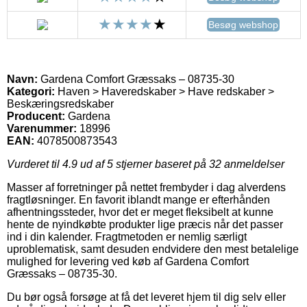
Besøg webshop
Navn:
Gardena Comfort Græssaks – 08735-30
Kategori:
Haven > Haveredskaber > Have redskaber >
Beskæringsredskaber
Producent:
Gardena
Varenummer:
18996
EAN:
4078500873543
Vurderet til
4.9
ud af 5 stjerner baseret på
32
anmeldelser
Masser af forretninger på nettet frembyder i dag alverdens
fragtløsninger. En favorit iblandt mange er efterhånden
afhentningssteder, hvor det er meget fleksibelt at kunne
hente de nyindkøbte produkter lige præcis når det passer
ind i din kalender. Fragtmetoden er nemlig særligt
uproblematisk, samt desuden endvidere den mest betalelige
mulighed for levering ved køb af Gardena Comfort
Græssaks – 08735-30.
Du bør også forsøge at få det leveret hjem til dig selv eller