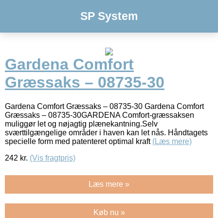
SP System
Gardena Comfort
Græssaks – 08735-30
Gardena Comfort Græssaks – 08735-30 Gardena Comfort
Græssaks – 08735-30GARDENA Comfort-græssaksen
muliggør let og nøjagtig plænekantning.Selv
sværttilgængelige områder i haven kan let nås. Håndtagets
specielle form med patenteret optimal kraft
(Læs mere)
242
kr.
(Vis fragtpris)
Læs mere »
Køb nu »