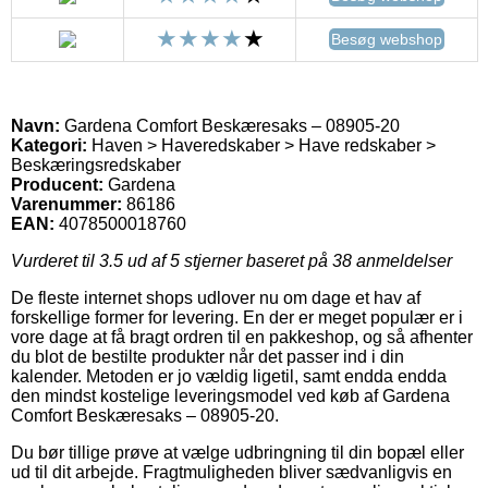
Besøg webshop
Navn:
Gardena Comfort Beskæresaks – 08905-20
Kategori:
Haven > Haveredskaber > Have redskaber >
Beskæringsredskaber
Producent:
Gardena
Varenummer:
86186
EAN:
4078500018760
Vurderet til
3.5
ud af 5 stjerner baseret på
38
anmeldelser
De fleste internet shops udlover nu om dage et hav af
forskellige former for levering. En der er meget populær er i
vore dage at få bragt ordren til en pakkeshop, og så afhenter
du blot de bestilte produkter når det passer ind i din
kalender. Metoden er jo vældig ligetil, samt endda endda
den mindst kostelige leveringsmodel ved køb af Gardena
Comfort Beskæresaks – 08905-20.
Du bør tillige prøve at vælge udbringning til din bopæl eller
ud til dit arbejde. Fragtmuligheden bliver sædvanligvis en