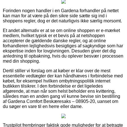
Forinden nogen handler i en Gardena forhandler på nettet
kan man for at være på den sikre side sætte sig ind i
shoppens regler, dog er det naturligvis ikke særlig morsomt.
Et andet alternativ er at se om online shoppen er e-mærket
medlem, hvilket typisk er et bevis på at netshoppen
accepterer de gældende danske regler, og at online
forhandleren lejlighedsvis besigtiges af sagkyndige som har
ekspertise inden for lovgivningen. Desuden giver det dig
anledning til opbakning, hvis du oplever besvær i processen
med din shopping.
Dertil stiller vi forslag om at køber er klar over de mest
essentielle vedtægter der kan håndhæves i forbindelse med
købet, for eksempel hvilken ombytningspolitik internet
butikken tilsikrer. I den forbindelse er det ligeledes
afgørende, at man når som helst beholder ens kvittering,
således man en anden gang vil kunne bevise sin bestilling
af Gardena Comfort Beskæresaks – 08905-20, uanset om
du søger en vare til en herre eller dame.
Trustpilot frembringer faktisk gode muligheder for at betragte