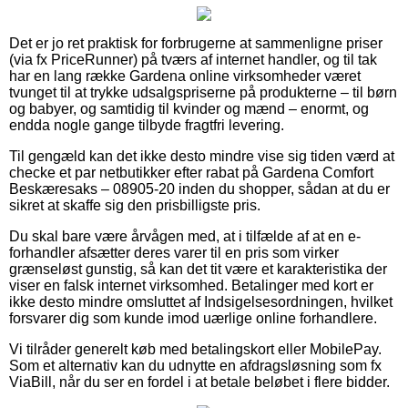
Det er jo ret praktisk for forbrugerne at sammenligne priser
(via fx PriceRunner) på tværs af internet handler, og til tak
har en lang række Gardena online virksomheder været
tvunget til at trykke udsalgspriserne på produkterne – til børn
og babyer, og samtidig til kvinder og mænd – enormt, og
endda nogle gange tilbyde fragtfri levering.
Til gengæld kan det ikke desto mindre vise sig tiden værd at
checke et par netbutikker efter rabat på Gardena Comfort
Beskæresaks – 08905-20 inden du shopper, sådan at du er
sikret at skaffe sig den prisbilligste pris.
Du skal bare være årvågen med, at i tilfælde af at en e-
forhandler afsætter deres varer til en pris som virker
grænseløst gunstig, så kan det tit være et karakteristika der
viser en falsk internet virksomhed. Betalinger med kort er
ikke desto mindre omsluttet af Indsigelsesordningen, hvilket
forsvarer dig som kunde imod uærlige online forhandlere.
Vi tilråder generelt køb med betalingskort eller MobilePay.
Som et alternativ kan du udnytte en afdragsløsning som fx
ViaBill, når du ser en fordel i at betale beløbet i flere bidder.