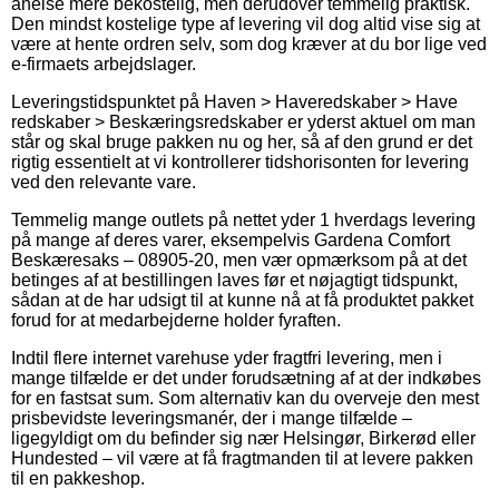
anelse mere bekostelig, men derudover temmelig praktisk.
Den mindst kostelige type af levering vil dog altid vise sig at
være at hente ordren selv, som dog kræver at du bor lige ved
e-firmaets arbejdslager.
Leveringstidspunktet på Haven > Haveredskaber > Have
redskaber > Beskæringsredskaber er yderst aktuel om man
står og skal bruge pakken nu og her, så af den grund er det
rigtig essentielt at vi kontrollerer tidshorisonten for levering
ved den relevante vare.
Temmelig mange outlets på nettet yder 1 hverdags levering
på mange af deres varer, eksempelvis Gardena Comfort
Beskæresaks – 08905-20, men vær opmærksom på at det
betinges af at bestillingen laves før et nøjagtigt tidspunkt,
sådan at de har udsigt til at kunne nå at få produktet pakket
forud for at medarbejderne holder fyraften.
Indtil flere internet varehuse yder fragtfri levering, men i
mange tilfælde er det under forudsætning af at der indkøbes
for en fastsat sum. Som alternativ kan du overveje den mest
prisbevidste leveringsmanér, der i mange tilfælde –
ligegyldigt om du befinder sig nær Helsingør, Birkerød eller
Hundested – vil være at få fragtmanden til at levere pakken
til en pakkeshop.