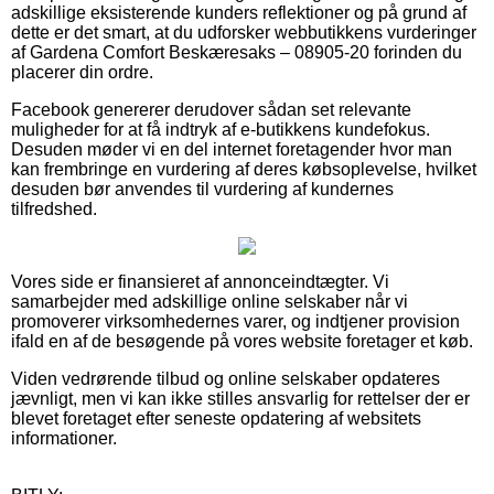
adskillige eksisterende kunders reflektioner og på grund af
dette er det smart, at du udforsker webbutikkens vurderinger
af Gardena Comfort Beskæresaks – 08905-20 forinden du
placerer din ordre.
Facebook genererer derudover sådan set relevante
muligheder for at få indtryk af e-butikkens kundefokus.
Desuden møder vi en del internet foretagender hvor man
kan frembringe en vurdering af deres købsoplevelse, hvilket
desuden bør anvendes til vurdering af kundernes
tilfredshed.
Vores side er finansieret af annonceindtægter. Vi
samarbejder med adskillige online selskaber når vi
promoverer virksomhedernes varer, og indtjener provision
ifald en af de besøgende på vores website foretager et køb.
Viden vedrørende tilbud og online selskaber opdateres
jævnligt, men vi kan ikke stilles ansvarlig for rettelser der er
blevet foretaget efter seneste opdatering af websitets
informationer.