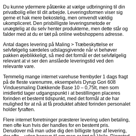
Du kunne ydermere påtænke at vælge udbringning til din
privatbolig eller til dit arbejde. Leveringsformen viser sig
gerne et hak mere bekostelig, men omvendt vældig
ukompliceret. Den prisbilligste leveringsmetode er
unægtelig at du selv henter produkterne, men dette står og
falder med at du er tæt på online webshoppens adresse.
Antal dages levering på Maling > Træbeskyttelse er
selvfølgelig særdeles udslagsgivende når vi behøver
pakken øjeblikkeligt, så med det formål er det selvfølgelig
relevant at vi ser den anslåede leveringstid ved den
relevante vare.
Temmelig mange internet varehuse frembyder 1 dags fragt
på de fleste varenumre, eksempelvis Dyrup Gori 608
Vinduesmaling Dækkende Base 10 – 0,75lt, men som
imidlertid tager udgangspunkt i at bestillingen placeres
forinden et bestemt tidspunkt, med det formål at de har
mulighed for at nå at få produktet afsted forinden personalet
holder fyraften.
Flere internet forretninger præsterer levering uden betaling,
men ofte kun hvis der handles for en bestemt pris.
Derudover må man udse dig den billigste type af levering,