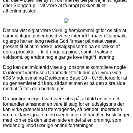
der ofte – uden hensyn til om man er tæt på Vejle, Ringsted
eller Slangerup – vil være at få bragt pakken til et
afhentningssted.
Det har vist sig at være virkelig fremkommeligt for os alle at
sammenligne priser hos diverse internet firmaer i Danmark,
og ergo har en lang række Gori firmaer på nettet været
presset til at at mindske udsalgspriserne på en række af
deres produkter – til drenge og piger, samt til voksne –
voldsomt, og endda nogle gange love fragtfri levering.
Dog kan det imidlertid vise sig lønsomt at kontrollere nogle
få internet varehuse i Danmark efter tilbud på Dyrup Gori
608 Vinduesmaling Dækkende Base 10 – 0,75lt forud for at
du gennemfører dit køb, sådan at man er på den sikre side
med at få fat i den bedste pris.
Du bør lige meget hvad være obs på, at ifald en internet
forhandler afhænder en vare til salg for en udsalgspris der
kan virke grænseløst fremragende, så bør det undertiden
være et faresignal om en uægte internet handler. Bestillinger
med kort er på den anden side en del af en ordning, som
redder dig imod uærlige online forretninger.