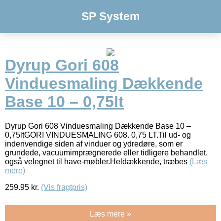
SP System
Dyrup Gori 608
Vinduesmaling Dækkende
Base 10 – 0,75lt
Dyrup Gori 608 Vinduesmaling Dækkende Base 10 –
0,75ltGORI VINDUESMALING 608. 0,75 LT.Til ud- og
indenvendige siden af vinduer og ydredøre, som er
grundede, vacuumimprægnerede eller tidligere behandlet.
også velegnet til have-møbler.Heldækkende, træbes
(Læs
mere)
259.95
kr.
(Vis fragtpris)
Læs mere »