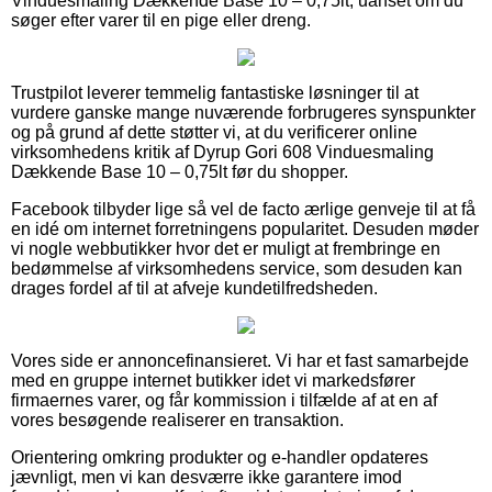
Vinduesmaling Dækkende Base 10 – 0,75lt, uanset om du
søger efter varer til en pige eller dreng.
Trustpilot leverer temmelig fantastiske løsninger til at
vurdere ganske mange nuværende forbrugeres synspunkter
og på grund af dette støtter vi, at du verificerer online
virksomhedens kritik af Dyrup Gori 608 Vinduesmaling
Dækkende Base 10 – 0,75lt før du shopper.
Facebook tilbyder lige så vel de facto ærlige genveje til at få
en idé om internet forretningens popularitet. Desuden møder
vi nogle webbutikker hvor det er muligt at frembringe en
bedømmelse af virksomhedens service, som desuden kan
drages fordel af til at afveje kundetilfredsheden.
Vores side er annoncefinansieret. Vi har et fast samarbejde
med en gruppe internet butikker idet vi markedsfører
firmaernes varer, og får kommission i tilfælde af at en af
vores besøgende realiserer en transaktion.
Orientering omkring produkter og e-handler opdateres
jævnligt, men vi kan desværre ikke garantere imod