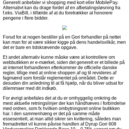
Generelt anbefaler vi shopping med kort eller MobilePay.
Alternativt kan du drage fordel af en afbetalingsløsning fra
f.eks. ViaBill, i tilfælde af at du foretrækker at honorere
pengene i flere bidder.
Forud for at nogen bestiller på en Gori forhandler på nettet
kan man for at være sikker kigge på dens handelsvilkår, men
det er bare en tidskrævende opgave.
Et andet alternativ kunne måske være at kontrollere om
webbutikken er e-mærket, siden det generelt er et billede på
at internet forhandleren efterkommer de officielle danske
regler, tillige med at online shoppen af og til revideres af
fagmænd som forstår reglementet på området. Dette er
desuden din anledning til at få hjælp, når du bliver udsat for
dilemmaer med dit indkøb.
For øvrigt anbefales det at du er omhyggelig omkring de
mest aktuelle retningslinjer der kan håndhæves i forbindelse
med ordren, som fx hvilken ombytningsret online butikken
har. I den sammenhæng er det på samme måde
essesentielt, at man altid sikrer sin kvittering, således man
fremadrettet vil kunne påvise handlen af Dyrup Gori 608