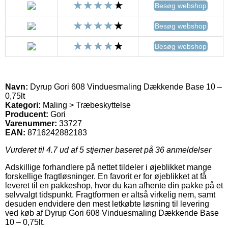
Besøg webshop
Besøg webshop
Besøg webshop
Navn:
Dyrup Gori 608 Vinduesmaling Dækkende Base 10 –
0,75lt
Kategori:
Maling > Træbeskyttelse
Producent:
Gori
Varenummer:
33727
EAN:
8716242882183
Vurderet til
4.7
ud af 5 stjerner baseret på
36
anmeldelser
Adskillige forhandlere på nettet tildeler i øjeblikket mange
forskellige fragtløsninger. En favorit er for øjeblikket at få
leveret til en pakkeshop, hvor du kan afhente din pakke på et
selvvalgt tidspunkt. Fragtformen er altså virkelig nem, samt
desuden endvidere den mest letkøbte løsning til levering
ved køb af Dyrup Gori 608 Vinduesmaling Dækkende Base
10 – 0,75lt.