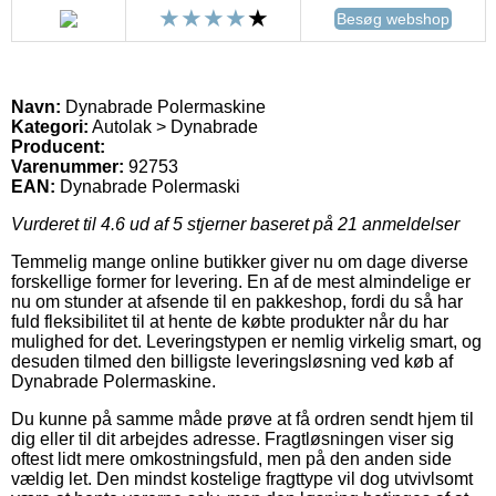
Besøg webshop
Navn:
Dynabrade Polermaskine
Kategori:
Autolak > Dynabrade
Producent:
Varenummer:
92753
EAN:
Dynabrade Polermaski
Vurderet til
4.6
ud af 5 stjerner baseret på
21
anmeldelser
Temmelig mange online butikker giver nu om dage diverse
forskellige former for levering. En af de mest almindelige er
nu om stunder at afsende til en pakkeshop, fordi du så har
fuld fleksibilitet til at hente de købte produkter når du har
mulighed for det. Leveringstypen er nemlig virkelig smart, og
desuden tilmed den billigste leveringsløsning ved køb af
Dynabrade Polermaskine.
Du kunne på samme måde prøve at få ordren sendt hjem til
dig eller til dit arbejdes adresse. Fragtløsningen viser sig
oftest lidt mere omkostningsfuld, men på den anden side
vældig let. Den mindst kostelige fragttype vil dog utvivlsomt