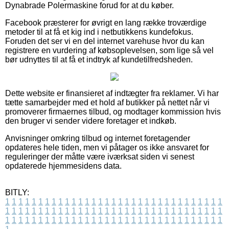
Dynabrade Polermaskine forud for at du køber.
Facebook præsterer for øvrigt en lang række troværdige
metoder til at få et kig ind i netbutikkens kundefokus.
Foruden det ser vi en del internet varehuse hvor du kan
registrere en vurdering af købsoplevelsen, som lige så vel
bør udnyttes til at få et indtryk af kundetilfredsheden.
Dette website er finansieret af indtægter fra reklamer. Vi har
tætte samarbejder med et hold af butikker på nettet når vi
promoverer firmaernes tilbud, og modtager kommission hvis
den bruger vi sender videre foretager et indkøb.
Anvisninger omkring tilbud og internet foretagender
opdateres hele tiden, men vi påtager os ikke ansvaret for
reguleringer der måtte være iværksat siden vi senest
opdaterede hjemmesidens data.
BITLY:
1
1
1
1
1
1
1
1
1
1
1
1
1
1
1
1
1
1
1
1
1
1
1
1
1
1
1
1
1
1
1
1
1
1
1
1
1
1
1
1
1
1
1
1
1
1
1
1
1
1
1
1
1
1
1
1
1
1
1
1
1
1
1
1
1
1
1
1
1
1
1
1
1
1
1
1
1
1
1
1
1
1
1
1
1
1
1
1
1
1
1
1
1
1
1
1
1
1
1