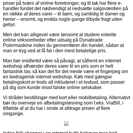
priser på tværs af online forretninger, og til tak har flere e-
handler fundet det nødvendigt at nedsætte salgsværdien på
en række af deres varer – til børn, og samtidig til damer og
herrer – enormt, og endda nogle gange tilbyde fragt uden
gebyr.
Men det kan alligevel være lønsomt at studere enkelte
online virksomheder efter udsalg på Dynabrade
Polermaskine inden du gennemfører din handel, sådan at
man er tryg ved at få fat i den mest betalelige pris.
Man bør imidlertid være så påvagt, at såfremt en internet
webshop afhænder deres varer til en pris som er helt
fantastisk lav, så kan det for det meste være et fingerpeg om
en bedragerisk internet webshop. Køb med gængse
betalingskort er trods alt inkluderet i et lovbud, som passer
på dig som kunde imod falske online selskaber.
Vi tilråder bestillinger med kort eller mobilbetaling. Alternativt
bør du overveje en afbetalingsløsning som f.eks. ViaBill, i
tilfælde af at du har i sinde at afdrage prisen af flere
omgange.