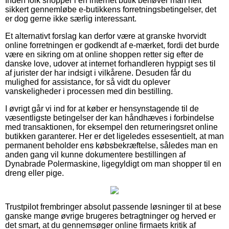
Inden folk shopper i en internet butik behøver man helt
sikkert gennemløbe e-butikkens forretningsbetingelser, det
er dog gerne ikke særlig interessant.
Et alternativt forslag kan derfor være at granske hvorvidt
online forretningen er godkendt af e-mærket, fordi det burde
være en sikring om at online shoppen retter sig efter de
danske love, udover at internet forhandleren hyppigt ses til
af jurister der har indsigt i vilkårene. Desuden får du
mulighed for assistance, for så vidt du oplever
vanskeligheder i processen med din bestilling.
I øvrigt går vi ind for at køber er hensynstagende til de
væsentligste betingelser der kan håndhæves i forbindelse
med transaktionen, for eksempel den returneringsret online
butikken garanterer. Her er det ligeledes essesentielt, at man
permanent beholder ens købsbekræftelse, således man en
anden gang vil kunne dokumentere bestillingen af
Dynabrade Polermaskine, ligegyldigt om man shopper til en
dreng eller pige.
Trustpilot frembringer absolut passende løsninger til at bese
ganske mange øvrige brugeres betragtninger og herved er
det smart, at du gennemsøger online firmaets kritik af