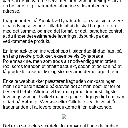
være at hente varerne selv, men den løsning betinges af at
du befinder dig i nærheden af online virksomhedens
adresse.
Fragtperioden på Autolak > Dynabrade kan vise sig at være
ultra udslagsgivende i tilfælde af at du skal bruge ordren
med det samme, og med det formål er det i sandhed centralt
at du finder det estimerede leveringstidspunkt på det
vedkommende produkt.
En lang række online webshops tilsiger dag-til-dag fragt på
en lang række produkter, eksempelvis Dynabrade
Polermaskine, men som trods alt nødvendiggør at orden
realiseres forinden et aftalt tidspunkt, sådan at de kan nå at
få produktet afsendt før logistikmedarbejderne tager hjem.
Enkelte webbutikker præsterer fragt uden omkostninger,
men i de fleste tilfælde påkræves det at man bestiller for et
bestemt beløb. Alternativt bør man gribe den prisbilligste
leveringsløsning, hvilket mange gange – ligegyldigt om man
er tæt på Aalborg, Værløse eller Gilleleje – vil blive at få
fragtmanden til at levere produkterne til en pakkeshop.
Det er jo særdeles smertefrit for enhver at finde de bedste