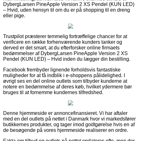
DybergLarsen PineApple Version 2 XS Pendel (KUN LED)
– Hvid, uden hensyn til om du er på shopping til en dreng
eller pige.
Trustpilot præsterer temmelig fortræffelige chancer for at
verificere en række forhenværende kunders tanker og
derved er det smart, at du efterforsker online firmaets
bedømmelser af DybergLarsen PineApple Version 2 XS
Pendel (KUN LED) – Hvid inden du lægger din bestilling.
Facebook frembyder lignende forholdsvis fantastiske
muligheder for at få indblik i e-shoppens pålidelighed. I
øvrigt ses en del online outlets som tilbyder kunderne at
notere en bedømmelse af deres køb, hvilket ydermere bør
bruges til at fornemme kundernes tilfredshed.
Denne hjemmeside er annoncefinansieret. Vi har aftaler
med en del outlets på nettet i Danmark hvor vi markedsfører
butikkernes produkter, og tager imod godtgørelse hvis en af
de besøgende på vores hjemmeside realiserer en ordre.
Fakta om tilbud og outlets på nettet opdateres ofte, men der