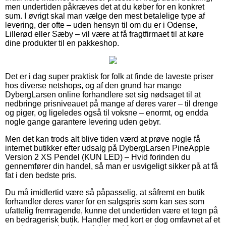
men undertiden påkræves det at du køber for en konkret
sum. I øvrigt skal man vælge den mest betalelige type af
levering, der ofte – uden hensyn til om du er i Odense,
Lillerød eller Sæby – vil være at få fragtfirmaet til at køre
dine produkter til en pakkeshop.
Det er i dag super praktisk for folk at finde de laveste priser
hos diverse netshops, og af den grund har mange
DybergLarsen online forhandlere set sig nødsaget til at
nedbringe prisniveauet på mange af deres varer – til drenge
og piger, og ligeledes også til voksne – enormt, og endda
nogle gange garantere levering uden gebyr.
Men det kan trods alt blive tiden værd at prøve nogle få
internet butikker efter udsalg på DybergLarsen PineApple
Version 2 XS Pendel (KUN LED) – Hvid forinden du
gennemfører din handel, så man er usvigeligt sikker på at få
fat i den bedste pris.
Du må imidlertid være så påpasselig, at såfremt en butik
forhandler deres varer for en salgspris som kan ses som
ufattelig fremragende, kunne det undertiden være et tegn på
en bedragerisk butik. Handler med kort er dog omfavnet af et