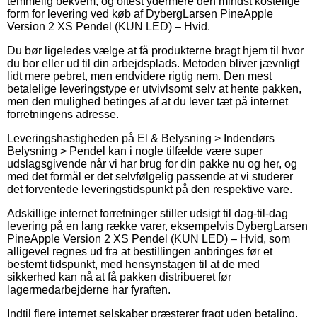
temmelig bekvem, og oftest ydermere den mindst kostelige
form for levering ved køb af DybergLarsen PineApple
Version 2 XS Pendel (KUN LED) – Hvid.
Du bør ligeledes vælge at få produkterne bragt hjem til hvor
du bor eller ud til din arbejdsplads. Metoden bliver jævnligt
lidt mere pebret, men endvidere rigtig nem. Den mest
betalelige leveringstype er utvivlsomt selv at hente pakken,
men den mulighed betinges af at du lever tæt på internet
forretningens adresse.
Leveringshastigheden på El & Belysning > Indendørs
Belysning > Pendel kan i nogle tilfælde være super
udslagsgivende når vi har brug for din pakke nu og her, og
med det formål er det selvfølgelig passende at vi studerer
det forventede leveringstidspunkt på den respektive vare.
Adskillige internet forretninger stiller udsigt til dag-til-dag
levering på en lang række varer, eksempelvis DybergLarsen
PineApple Version 2 XS Pendel (KUN LED) – Hvid, som
alligevel regnes ud fra at bestillingen anbringes før et
bestemt tidspunkt, med hensynstagen til at de med
sikkerhed kan nå at få pakken distribueret før
lagermedarbejderne har fyraften.
Indtil flere internet selskaber præsterer fragt uden betaling,