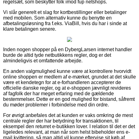
regelsæt, som beskytter folk imod fup netshops.
Vi slår generelt et slag for kortbestillinger eller betalinger
med mobilen. Som alternativ kunne du benytte en
afbetalingsløsning fra f.eks. ViaBill, hvis du har i sinde at
klare betalingen senere.
Inden nogen shopper på en DybergLarsen internet handler
burde de altid tyde netbutikkens regler, dog er det
almindeligvis et omfattende arbejde.
En anden valgmulighed kunne være at kontrollere hvorvidt
online shoppen er medlem af e-mærket, grundet at det skulle
være et kendetegn for at e-forhandleren accepterer de
officielle danske regler, og at e-shoppen jævnligt revideres
af fagfolk der har meget erfaring med de gældende
bestemmelser. Dette er en god mulighed for bistand, såfremt
du møder problemer i forbindelse med din ordre.
For øvrigt anbefales det at kunden er vaks omkring de mest
centrale regler der har betydning for transaktionen, til
eksempel den returret e-butikken lover. I relation til det er det
ligeledes relevant, at man når som helst bibeholder ens e-
mail kvittering, så man altid vil kunne eftervise sit køb af