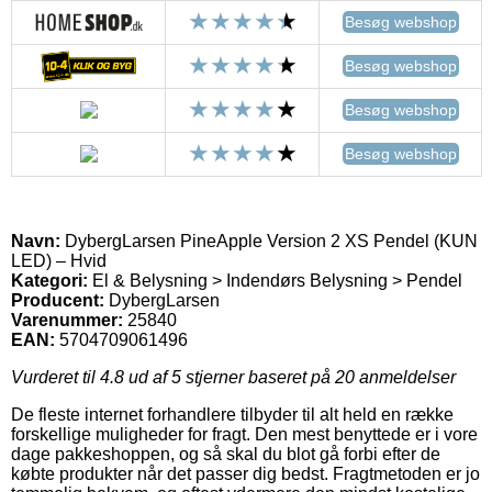
Besøg webshop
Besøg webshop
Besøg webshop
Besøg webshop
Navn:
DybergLarsen PineApple Version 2 XS Pendel (KUN
LED) – Hvid
Kategori:
El & Belysning > Indendørs Belysning > Pendel
Producent:
DybergLarsen
Varenummer:
25840
EAN:
5704709061496
Vurderet til
4.8
ud af 5 stjerner baseret på
20
anmeldelser
De fleste internet forhandlere tilbyder til alt held en række
forskellige muligheder for fragt. Den mest benyttede er i vore
dage pakkeshoppen, og så skal du blot gå forbi efter de
købte produkter når det passer dig bedst. Fragtmetoden er jo