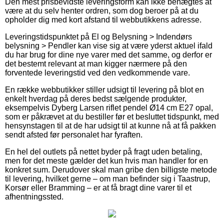
Den mest prisbevidste leveringsform kan ikke benægtes at
være at du selv henter ordren, som dog beroer på at du
opholder dig med kort afstand til webbutikkens adresse.
Leveringstidspunktet på El og Belysning > Indendørs
belysning > Pendler kan vise sig at være yderst aktuel ifald
du har brug for dine nye varer med det samme, og derfor er
det bestemt relevant at man kigger nærmere på den
forventede leveringstid ved den vedkommende vare.
En række webbutikker stiller udsigt til levering på blot en
enkelt hverdag på deres bedst sælgende produkter,
eksempelvis Dyberg Larsen riflet pendel Ø14 cm E27 opal,
som er påkrævet at du bestiller før et besluttet tidspunkt, med
hensynstagen til at de har udsigt til at kunne nå at få pakken
sendt afsted før personalet har fyraften.
En hel del outlets på nettet byder på fragt uden betaling,
men for det meste gælder det kun hvis man handler for en
konkret sum. Derudover skal man gribe den billigste metode
til levering, hvilket gerne – om man befinder sig i Taastrup,
Korsør eller Bramming – er at få bragt dine varer til et
afhentningssted.