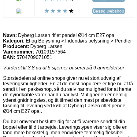
Besøg webshop
Navn:
Dyberg Larsen riflet pendel Ø14 cm E27 opal
Kategori:
El og Belysning > Indendørs belysning > Pendler
Producent:
Dyberg Larsen
Varenummer:
70109157564
EAN:
5704709071051
Vurderet til
3.8
ud af 5 stjerner baseret på
9
anmeldelser
Størstedelen af online shops giver nu et stort udvalg af
leveringsmuligheder. En af de mest populære er lige nu at få
sendt til en pakkeshop, så du selv har mulighed for at hente
de nyindkøbte varer når du har lyst. Muligheden er nemlig
yderst gnidningsløs, og tit tilmed den mest prisbevidste
løsning til levering ved køb af Dyberg Larsen riflet pendel
Ø14 cm E27 opal.
Du bør omvendt beslutte dig for at få varerne sendt til din
bopæl eller til dit arbejde. Leveringstypen viser sig ofte en
tand mere bekostelig, men endvidere temmelig fleksibel.