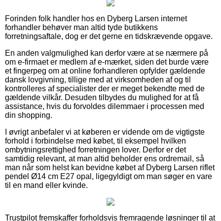
Forinden folk handler hos en Dyberg Larsen internet
forhandler behøver man altid tyde butikkens
forretningsaftale, dog er det gerne en tidskrævende opgave.
En anden valgmulighed kan derfor være at se nærmere på
om e-firmaet er medlem af e-mærket, siden det burde være
et fingerpeg om at online forhandleren opfylder gældende
dansk lovgivning, tillige med at virksomheden af og til
kontrolleres af specialister der er meget bekendte med de
gældende vilkår. Desuden tilbydes du mulighed for at få
assistance, hvis du forvoldes dilemmaer i processen med
din shopping.
I øvrigt anbefaler vi at køberen er vidende om de vigtigste
forhold i forbindelse med købet, til eksempel hvilken
ombytningsrettighed forretningen lover. Derfor er det
samtidig relevant, at man altid beholder ens ordremail, så
man når som helst kan bevidne købet af Dyberg Larsen riflet
pendel Ø14 cm E27 opal, ligegyldigt om man søger en vare
til en mand eller kvinde.
Trustpilot fremskaffer forholdsvis fremragende løsninger til at