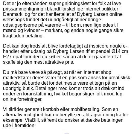
Det er jo efterhånden super gnidningsløst for folk at lave
prissammenligning i blandt forskellige internet butikker i
Danmark, og for det har flertallet af Dyberg Larsen online
webshops fundet det uundgåeligt at nedbringe
udsalgspriserne på varerne – til børn, men ligeledes til
mænd og kvinder – markant, og endda nogle gange sikre
fragt uden betaling.
Det kan dog trods alt blive fordelagtigt at inspicere nogle e-
handler efter udsalg på Dyberg Larsen riflet pendel Ø14 cm
E27 opal forinden du køber, sådan at du er garanteret at
skaffe sig den mest attraktive pris.
Du må bare være så påvagt, at når en internet shop
markedsfører deres varer til en pris som anses for urealistisk
attraktiv, så burde det for det meste være et tegn på en
uoprigtig butik. Betalinger med kort er trods alt dækket ind
under en foranstaltning, hvilket begunstiger folk imod fup
online forretninger.
Vi tilråder generelt kortkøb eller mobilbetaling. Som en
alternativ mulighed bør du benytte en afdragsordning fra for
eksempel ViaBill, såfremt du ønsker at dække betalingen
ude i fremtiden.