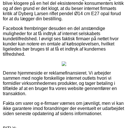
blive klogere på en hel del eksisterende konsumenters kritik
og af den grund er det klogt, at du beser internet firmaets
kritik af Dyberg Larsen riflet pendel Ø14 cm E27 opal forud
for at du lægger din bestilling.
Facebook frembringer desuden en del anstændige
muligheder for at få indtryk af internet selskabets
kundetilfredshed. I øvrigt ses faktisk firmaer på nettet hvor
kunder kan notere en omtale af købsoplevelsen, hvilket
ligeledes bør bruges til at få et indtryk af kundernes
tilfredshed.
Denne hjemmeside er reklamefinansieret. Vi arbejder
sammen med nogle forskellige internet outlets hvori vi
formidler virksomhedernes produkter, og tager betaling i
tilfælde af at en bruger fra vores website gennemfører en
transaktion.
Fakta om varer og e-firmaer værnes om jævnligt, men vi kan
ikke garantere imod forandringer der eventuelt er udarbejdet
siden seneste opdatering af sidens informationer.