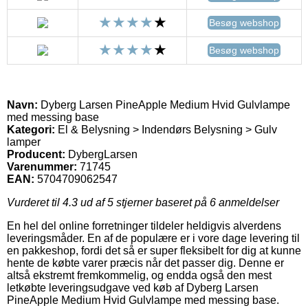
Besøg webshop
Besøg webshop
Navn:
Dyberg Larsen PineApple Medium Hvid Gulvlampe
med messing base
Kategori:
El & Belysning > Indendørs Belysning > Gulv
lamper
Producent:
DybergLarsen
Varenummer:
71745
EAN:
5704709062547
Vurderet til
4.3
ud af 5 stjerner baseret på
6
anmeldelser
En hel del online forretninger tildeler heldigvis alverdens
leveringsmåder. En af de populære er i vore dage levering til
en pakkeshop, fordi det så er super fleksibelt for dig at kunne
hente de købte varer præcis når det passer dig. Denne er
altså ekstremt fremkommelig, og endda også den mest
letkøbte leveringsudgave ved køb af Dyberg Larsen
PineApple Medium Hvid Gulvlampe med messing base.