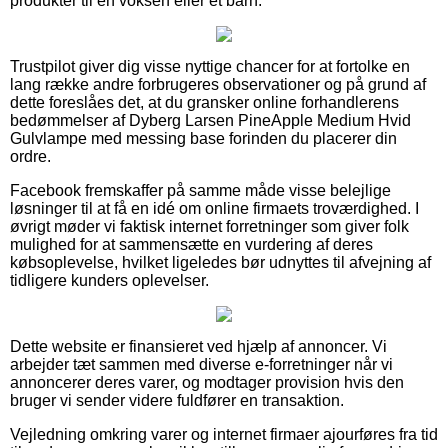
produkter til en voksen eller et barn.
Trustpilot giver dig visse nyttige chancer for at fortolke en
lang række andre forbrugeres observationer og på grund af
dette foreslåes det, at du gransker online forhandlerens
bedømmelser af Dyberg Larsen PineApple Medium Hvid
Gulvlampe med messing base forinden du placerer din
ordre.
Facebook fremskaffer på samme måde visse belejlige
løsninger til at få en idé om online firmaets troværdighed. I
øvrigt møder vi faktisk internet forretninger som giver folk
mulighed for at sammensætte en vurdering af deres
købsoplevelse, hvilket ligeledes bør udnyttes til afvejning af
tidligere kunders oplevelser.
Dette website er finansieret ved hjælp af annoncer. Vi
arbejder tæt sammen med diverse e-forretninger når vi
annoncerer deres varer, og modtager provision hvis den
bruger vi sender videre fuldfører en transaktion.
Vejledning omkring varer og internet firmaer ajourføres fra tid