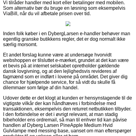
Vi tilråder handler med kort eller betalinger med mobilen.
Som alternativ bør du bruge en løsning som eksempelvis
ViaBill, når du vil afbetale prisen over tid.
Inden folk køber i en DybergLarsen e-handler behøver man
egentlig granske butikkens regler, det er dog normalt ikke
særlig morsomt.
Et andet forslag kunne være at undersøge hvorvidt
webshoppen er tilsluttet e-mærket, grundet at det kan være
et bevis på at internet selskabet opretholder gældende
dansk lovgivning, og at den lejlighedsvis revideres af
fagmænd som er indført i lovene på området. Det giver dig
chance for hjælpende service, for så vidt du skulle få
dilemmaer som følge af din handel.
Udover dette er det klogt at kunden er hensynstagende til de
vigtigste vilkår der kan håndhæves i forbindelse med
transaktionen, eksempelvis den returret netbutikken tilbyder.
I den forbindelse er det i øvrigt relevant, at man stadig
bibeholder ens ordremail, så man til enhver tid kan påvise
handlen af Dyberg Larsen PineApple Medium Hvid
Gulvlampe med messing base, uanset om man efterspørger