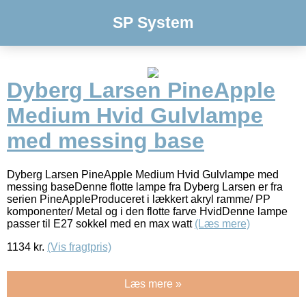
SP System
Dyberg Larsen PineApple
Medium Hvid Gulvlampe
med messing base
Dyberg Larsen PineApple Medium Hvid Gulvlampe med
messing baseDenne flotte lampe fra Dyberg Larsen er fra
serien PineAppleProduceret i lækkert akryl ramme/ PP
komponenter/ Metal og i den flotte farve HvidDenne lampe
passer til E27 sokkel med en max watt
(Læs mere)
1134
kr.
(Vis fragtpris)
Læs mere »