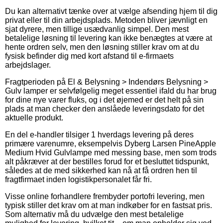
Du kan alternativt tænke over at vælge afsending hjem til dig
privat eller til din arbejdsplads. Metoden bliver jævnligt en
sjat dyrere, men tillige usædvanlig simpel. Den mest
betalelige løsning til levering kan ikke benægtes at være at
hente ordren selv, men den løsning stiller krav om at du
fysisk befinder dig med kort afstand til e-firmaets
arbejdslager.
Fragtperioden på El & Belysning > Indendørs Belysning >
Gulv lamper er selvfølgelig meget essentiel ifald du har brug
for dine nye varer fluks, og i det øjemed er det helt på sin
plads at man checker den anslåede leveringsdato for det
aktuelle produkt.
En del e-handler tilsiger 1 hverdags levering på deres
primære varenumre, eksempelvis Dyberg Larsen PineApple
Medium Hvid Gulvlampe med messing base, men som trods
alt påkræver at der bestilles forud for et besluttet tidspunkt,
således at de med sikkerhed kan nå at få ordren hen til
fragtfirmaet inden logistikpersonalet får fri.
Visse online forhandlere frembyder portofri levering, men
typisk stiller det krav om at man indkøber for en fastsat pris.
Som alternativ må du udvælge den mest betalelige