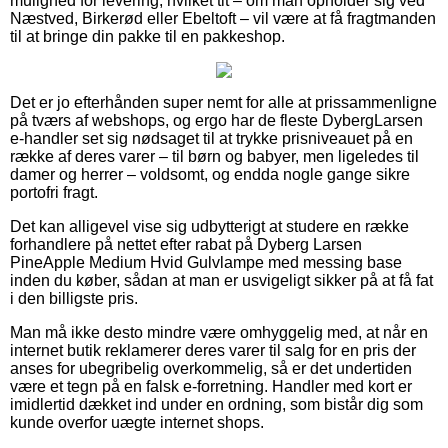
mulighed for levering, hvilket tit – om man opholder sig ved
Næstved, Birkerød eller Ebeltoft – vil være at få fragtmanden
til at bringe din pakke til en pakkeshop.
Det er jo efterhånden super nemt for alle at prissammenligne
på tværs af webshops, og ergo har de fleste DybergLarsen
e-handler set sig nødsaget til at trykke prisniveauet på en
række af deres varer – til børn og babyer, men ligeledes til
damer og herrer – voldsomt, og endda nogle gange sikre
portofri fragt.
Det kan alligevel vise sig udbytterigt at studere en række
forhandlere på nettet efter rabat på Dyberg Larsen
PineApple Medium Hvid Gulvlampe med messing base
inden du køber, sådan at man er usvigeligt sikker på at få fat
i den billigste pris.
Man må ikke desto mindre være omhyggelig med, at når en
internet butik reklamerer deres varer til salg for en pris der
anses for ubegribelig overkommelig, så er det undertiden
være et tegn på en falsk e-forretning. Handler med kort er
imidlertid dækket ind under en ordning, som bistår dig som
kunde overfor uægte internet shops.