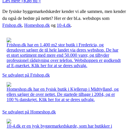
Læs mere »
Køb nu »
De fysiske byggemarkedskæder kender vi alle sammen, men kender
du også de bedste på nettet? Her er der bl.a. webshops som
Frishop.dk
,
Homeshop.dk
og
10-4.dk
.
Frishop.dk har en 1.400 m2 stor butik i Fredericia, og
derudover sælger de til hele landet via deres webshop. De har
et stort sortiment med mere end 50.000 varer, og tilbyder
professionel rådgivning over telefon. Webshoppen er godkendt
af E-mærket. Klik her for at se deres udvalg.
Se udvalget på Frishop.dk
Homeshop.dk har en fysisk butik i Kjellerup i Midtjylland, og
ellers sælger de over nettet. De startede tilbage i 2004, og er
100 % danskejet. Klik her for at se deres udvalg.
Se udvalget på Homeshop.dk
10-4.dk er en jysk byggemarkedskæde, som har butikker i