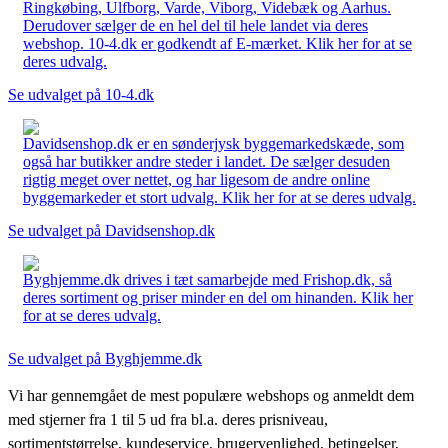
Ringkøbing, Ulfborg, Varde, Viborg, Videbæk og Aarhus.
Derudover sælger de en hel del til hele landet via deres
webshop. 10-4.dk er godkendt af E-mærket. Klik her for at se
deres udvalg.
Se udvalget på 10-4.dk
Davidsenshop.dk er en sønderjysk byggemarkedskæde, som
også har butikker andre steder i landet. De sælger desuden
rigtig meget over nettet, og har ligesom de andre online
byggemarkeder et stort udvalg. Klik her for at se deres udvalg.
Se udvalget på Davidsenshop.dk
Byghjemme.dk drives i tæt samarbejde med Frishop.dk, så
deres sortiment og priser minder en del om hinanden. Klik her
for at se deres udvalg.
Se udvalget på Byghjemme.dk
Vi har gennemgået de mest populære webshops og anmeldt dem
med stjerner fra 1 til 5 ud fra bl.a. deres prisniveau,
sortimentstørrelse, kundeservice, brugervenlighed, betingelser,