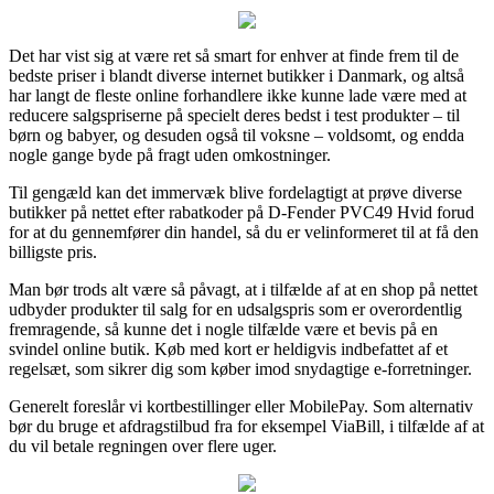
Det har vist sig at være ret så smart for enhver at finde frem til de
bedste priser i blandt diverse internet butikker i Danmark, og altså
har langt de fleste online forhandlere ikke kunne lade være med at
reducere salgspriserne på specielt deres bedst i test produkter – til
børn og babyer, og desuden også til voksne – voldsomt, og endda
nogle gange byde på fragt uden omkostninger.
Til gengæld kan det immervæk blive fordelagtigt at prøve diverse
butikker på nettet efter rabatkoder på D-Fender PVC49 Hvid forud
for at du gennemfører din handel, så du er velinformeret til at få den
billigste pris.
Man bør trods alt være så påvagt, at i tilfælde af at en shop på nettet
udbyder produkter til salg for en udsalgspris som er overordentlig
fremragende, så kunne det i nogle tilfælde være et bevis på en
svindel online butik. Køb med kort er heldigvis indbefattet af et
regelsæt, som sikrer dig som køber imod snydagtige e-forretninger.
Generelt foreslår vi kortbestillinger eller MobilePay. Som alternativ
bør du bruge et afdragstilbud fra for eksempel ViaBill, i tilfælde af at
du vil betale regningen over flere uger.