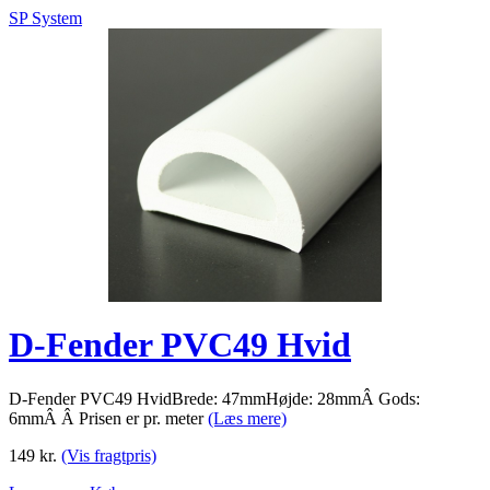
SP System
D-Fender PVC49 Hvid
D-Fender PVC49 HvidBrede: 47mmHøjde: 28mmÂ Gods:
6mmÂ Â Prisen er pr. meter
(Læs mere)
149
kr.
(Vis fragtpris)