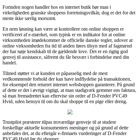
Forinden nogen handler hos en internet butik bør man i
virkeligheden granske shoppens forretningsvilkår, dog er det for det
meste ikke særlig morsomt.
En nem løsning kan være at kontrollere om online shoppen er
verificeret af e-mærket, som typisk er en indikator for at online
virksomheden imødekommer de officielle danske regler, udover at
online virksomheden fra tid til anden føres tilsyn med af fagmænd
der har nøje kendskab til de gældende love. Det er en rigtig god
genvej til assistance, såfremt du får besvær i forbindelse med din
handel.
Tilmed støtter vi at kunden er påpasselig med de mest
vedkommende forhold der kan have indflydelse på transaktionen,
for eksempel den returret internet webshoppen garanterer. På grund
af dette er det i øvrigt vigtigt, at man stadigvæk gemmer ens faktura,
så man fremadrettet kan eftervise sin ordre af D-Fender PVC49
Hvid, uden hensyn til om du skal shoppe til en pige eller dreng.
Trustpilot præsterer tilpas troværdige genveje til at studere
forskellige aktuelle konsumenters meninger og på grund af dette
anbefales det, at du eftergår e-firmaets vurderinger af D-Fender
PVC49 Hvid før du shopper.