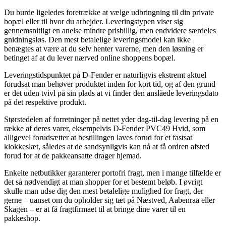
Du burde ligeledes foretrække at vælge udbringning til din private
bopæl eller til hvor du arbejder. Leveringstypen viser sig
gennemsnitligt en anelse mindre prisbillig, men endvidere særdeles
gnidningsløs. Den mest betalelige leveringsmodel kan ikke
benægtes at være at du selv henter varerne, men den løsning er
betinget af at du lever nærved online shoppens bopæl.
Leveringstidspunktet på D-Fender er naturligvis ekstremt aktuel
forudsat man behøver produktet inden for kort tid, og af den grund
er det uden tvivl på sin plads at vi finder den anslåede leveringsdato
på det respektive produkt.
Størstedelen af forretninger på nettet yder dag-til-dag levering på en
række af deres varer, eksempelvis D-Fender PVC49 Hvid, som
alligevel forudsætter at bestillingen laves forud for et fastsat
klokkeslæt, således at de sandsynligvis kan nå at få ordren afsted
forud for at de pakkeansatte drager hjemad.
Enkelte netbutikker garanterer portofri fragt, men i mange tilfælde er
det så nødvendigt at man shopper for et bestemt beløb. I øvrigt
skulle man udse dig den mest betalelige mulighed for fragt, der
gerne – uanset om du opholder sig tæt på Næstved, Aabenraa eller
Skagen – er at få fragtfirmaet til at bringe dine varer til en
pakkeshop.