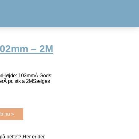
102mm – 2M
mmHøjde: 102mmÂ Gods:
rÂ pr. stk a 2MSælges
b nu »
å nettet? Her er der