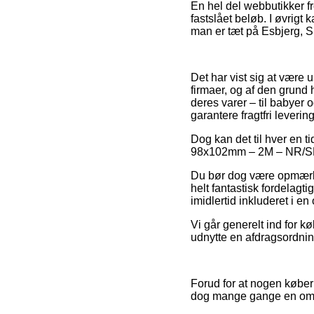
En hel del webbutikker fr
fastslået beløb. I øvrigt 
man er tæt på Esbjerg, S
Det har vist sig at være 
firmaer, og af den grund
deres varer – til babyer 
garantere fragtfri levering
Dog kan det til hver en t
98x102mm – 2M – NR/SBR f
Du bør dog være opmærks
helt fantastisk fordelagt
imidlertid inkluderet i en
Vi går generelt ind for 
udnytte en afdragsordning
Forud for at nogen køber
dog mange gange en omf