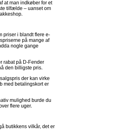
af at man indkøber for et
este tilfælde – uanset om
 pakkeshop.
priser i blandt flere e-
lgspriserne på mange af
 endda nogle gange
ter rabat på D-Fender
den billigste pris.
algspris der kan virke
øb med betalingskort er
rnativ mulighed burde du
ver flere uger.
 butikkens vilkår, det er