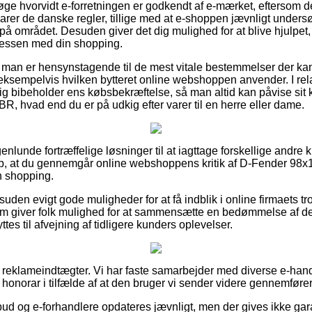
søge hvorvidt e-forretningen er godkendt af e-mærket, eftersom de
svarer de danske regler, tillige med at e-shoppen jævnligt unde
 området. Desuden giver det dig mulighed for at blive hjulpet, 
cessen med din shopping.
t man er hensynstagende til de mest vitale bestemmelser der k
ksempelvis hvilken bytteret online webshoppen anvender. I relatio
dig bibeholder ens købsbekræftelse, så man altid kan påvise sit
hvad end du er på udkig efter varer til en herre eller dame.
genlunde fortræffelige løsninger til at iagttage forskellige andr
ælp, at du gennemgår online webshoppens kritik af D-Fender 
n shopping.
den evigt gode muligheder for at få indblik i online firmaets t
som giver folk mulighed for at sammensætte en bedømmelse af d
tes til afvejning af tidligere kunders oplevelser.
f reklameindtægter. Vi har faste samarbejder med diverse e-handl
r honorar i tilfælde af at den bruger vi sender videre gennemfører
bud og e-forhandlere opdateres jævnligt, men der gives ikke gar