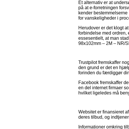
Et alternativ er at under
på at e-forretningen for
kender bestemmelserne på
for vanskeligheder i pro
Herudover er det klogt a
forbindelse med ordren, e
essesentielt, at man sta
98x102mm – 2M – NR/SBR, 
Trustpilot fremskaffer no
den grund er det en hj
forinden du færdiggør di
Facebook fremskaffer desu
en del internet firmaer 
hvilket ligeledes må benyt
Websitet er finansieret a
deres tilbud, og indtjene
Informationer omkring til