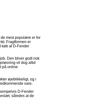
f de mest populære er for
nkt. Fragtformen er
d køb af D-Fender
 job. Den bliver godt nok
sløsning vil dog altid
t på online
er øjeblikkeligt, og i
en vedkommende vare.
eksempelvis D-Fender
eslæt, således at de