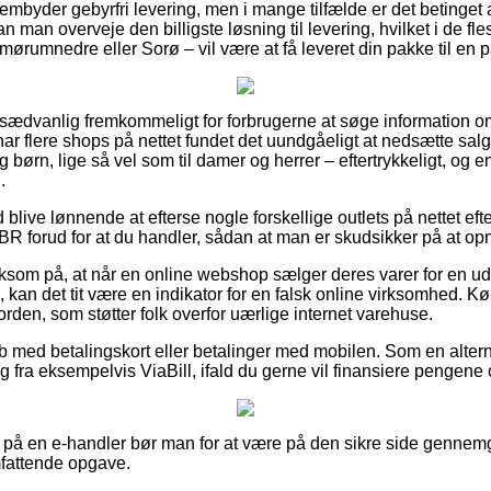
embyder gebyrfri levering, men i mange tilfælde er det betinget 
kan man overveje den billigste løsning til levering, hvilket i de fl
mørumnedre eller Sorø – vil være at få leveret din pakke til en
usædvanlig fremkommeligt for forbrugerne at søge information om 
 har flere shops på nettet fundet det uundgåeligt at nedsætte sa
og børn, lige så vel som til damer og herrer – eftertrykkeligt, og
.
id blive lønnende at efterse nogle forskellige outlets på nettet ef
orud for at du handler, sådan at man er skudsikker på at opnå 
om på, at når en online webshop sælger deres varer for en uds
ig, kan det tit være en indikator for en falsk online virksomhed. K
 orden, som støtter folk overfor uærlige internet varehuse.
køb med betalingskort eller betalinger med mobilen. Som en alte
 fra eksempelvis ViaBill, ifald du gerne vil finansiere pengene o
 på en e-handler bør man for at være på den sikre side gennemgå
attende opgave.