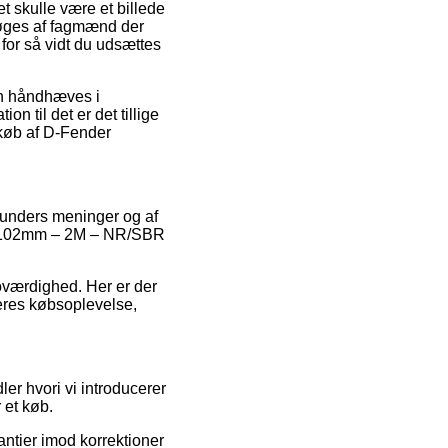
t skulle være et billede
rsøges af fagmænd der
for så vidt du udsættes
an håndhæves i
n til det er det tillige
 køb af D-Fender
e kunders meninger og af
98x102mm – 2M – NR/SBR
roværdighed. Her er der
eres købsoplevelse,
er hvori vi introducerer
 et køb.
antier imod korrektioner