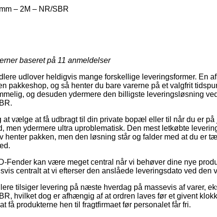
2mm – 2M – NR/SBR
jerner baseret på
11
anmeldelser
dlere udlover heldigvis mange forskellige leveringsformer. En a
en pakkeshop, og så henter du bare varerne på et valgfrit tidspu
melig, og desuden ydermere den billigste leveringsløsning ve
BR.
t vælge at få udbragt til din private bopæl eller til når du er på
d, men ydermere ultra uproblematisk. Den mest letkøbte levering
lv henter pakken, men den løsning står og falder med at du er tæ
ed.
D-Fender kan være meget central når vi behøver dine nye produkt
dsvis centralt at vi efterser den anslåede leveringsdato ved d
ere tilsiger levering på næste hverdag på massevis af varer, 
hvilket dog er afhængig af at ordren laves før et givent klokk
t få produkterne hen til fragtfirmaet før personalet får fri.