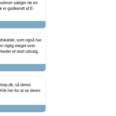
rudover sælger de en
k er godkendt af E-
edskæde, som også har
en rigtig meget over
keder et stort udvalg.
hop.dk, så deres
lik her for at se deres