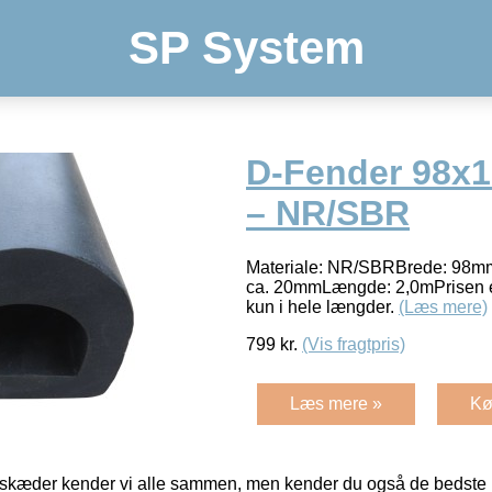
SP System
D-Fender 98x
– NR/SBR
Materiale: NR/SBRBrede: 98
ca. 20mmLængde: 2,0mPrisen e
kun i hele længder.
(Læs mere)
799
kr.
(Vis fragtpris)
Læs mere »
Kø
kæder kender vi alle sammen, men kender du også de bedste p