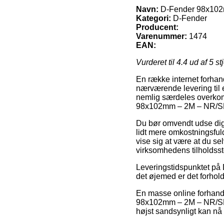
Navn:
D-Fender 98x10
Kategori:
D-Fender
Producent:
Varenummer:
1474
EAN:
Vurderet til
4.4
ud af 5 st
En række internet forhan
nærværende levering til 
nemlig særdeles overkom
98x102mm – 2M – NR/S
Du bør omvendt udse dig a
lidt mere omkostningsful
vise sig at være at du se
virksomhedens tilholdsst
Leveringstidspunktet på 
det øjemed er det forhol
En masse online forhandl
98x102mm – 2M – NR/SBR, 
højst sandsynligt kan nå a