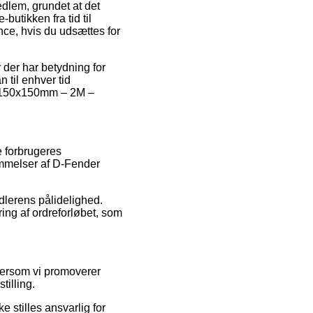
dlem, grundet at det
butikken fra tid til
nce, hvis du udsættes for
der har betydning for
n til enhver tid
r 150x150mm – 2M –
e forbrugeres
ømmelser af D-Fender
dlerens pålidelighed.
ring af ordreforløbet, som
ftersom vi promoverer
tilling.
 stilles ansvarlig for