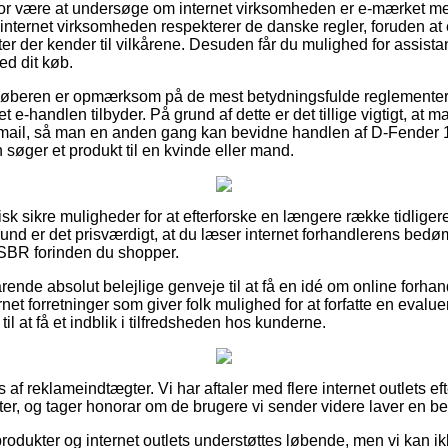
or være at undersøge om internet virksomheden er e-mærket me
internet virksomheden respekterer de danske regler, foruden at e-
er der kender til vilkårene. Desuden får du mulighed for assista
d dit køb.
t køberen er opmærksom på de mest betydningsfulde reglementer 
t e-handlen tilbyder. På grund af dette er det tillige vigtigt, at ma
e-mail, så man en anden gang kan bevidne handlen af D-Fende
øger et produkt til en kvinde eller mand.
ktisk sikre muligheder for at efterforske en længere række tidliger
und er det prisværdigt, at du læser internet forhandlerens bed
BR forinden du shopper.
ende absolut belejlige genveje til at få en idé om online forhan
rnet forretninger som giver folk mulighed for at forfatte en evalue
til at få et indblik i tilfredsheden hos kunderne.
 af reklameindtægter. Vi har aftaler med flere internet outlets e
r, og tager honorar om de brugere vi sender videre laver en bes
odukter og internet outlets understøttes løbende, men vi kan ikke