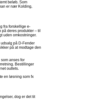
estemt beløb. Som
 man er nær Kolding,
 fra forskellige e-
 på deres produkter – til
agt uden omkostninger.
ter udsalg på D-Fender
ikker på at modtage den
s som anses for
retning. Bestillinger
net outlets.
tte en løsning som fx
gelser, dog er det tit