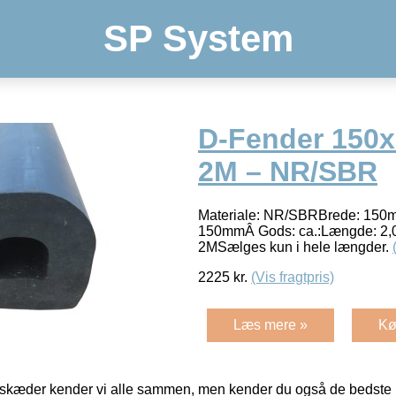
SP System
D-Fender 150
2M – NR/SBR
Materiale: NR/SBRBrede: 150
150mmÂ Gods: ca.:Længde: 2,0m
2MSælges kun i hele længder.
2225
kr.
(Vis fragtpris)
Læs mere »
Kø
kæder kender vi alle sammen, men kender du også de bedste p