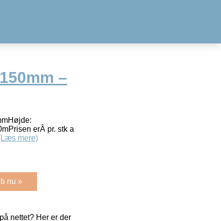
x150mm –
mmHøjde:
Prisen erÂ pr. stk a
(Læs mere)
b nu »
å nettet? Her er der