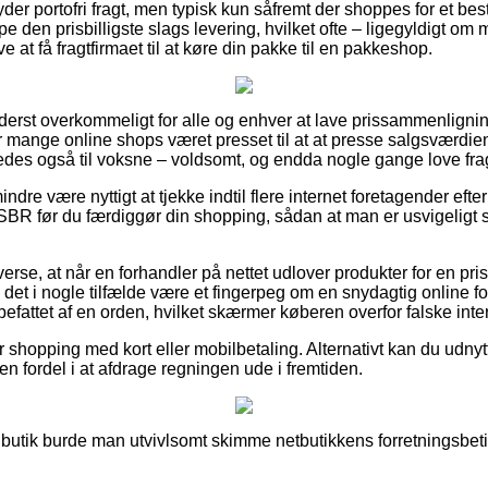
yder portofri fragt, men typisk kun såfremt der shoppes for et b
e den prisbilligste slags levering, hvilket ofte – ligegyldigt om
ve at få fragtfirmaet til at køre din pakke til en pakkeshop.
yderst overkommeligt for alle og enhver at lave prissammenligning
ar mange online shops været presset til at at presse salgsværdien
ledes også til voksne – voldsomt, og endda nogle gange love fr
ndre være nyttigt at tjekke indtil flere internet foretagender ef
 før du færdiggør din shopping, sådan at man er usvigeligt s
erse, at når en forhandler på nettet udlover produkter for en pri
t i nogle tilfælde være et fingerpeg om en snydagtig online for
befattet af en orden, hvilket skærmer køberen overfor falske inter
for shopping med kort eller mobilbetaling. Alternativt kan du udny
r en fordel i at afdrage regningen ude i fremtiden.
n butik burde man utvivlsomt skimme netbutikkens forretningsbetin