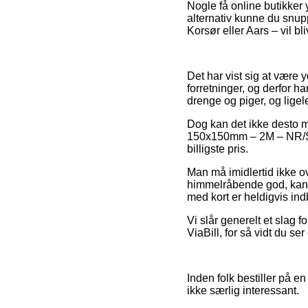
Nogle få online butikker 
alternativ kunne du snupp
Korsør eller Aars – vil bli
Det har vist sig at være 
forretninger, og derfor h
drenge og piger, og lige
Dog kan det ikke desto mi
150x150mm – 2M – NR/SBR
billigste pris.
Man må imidlertid ikke ov
himmelråbende god, kan de
med kort er heldigvis ind
Vi slår generelt et slag 
ViaBill, for så vidt du se
Inden folk bestiller på e
ikke særlig interessant.