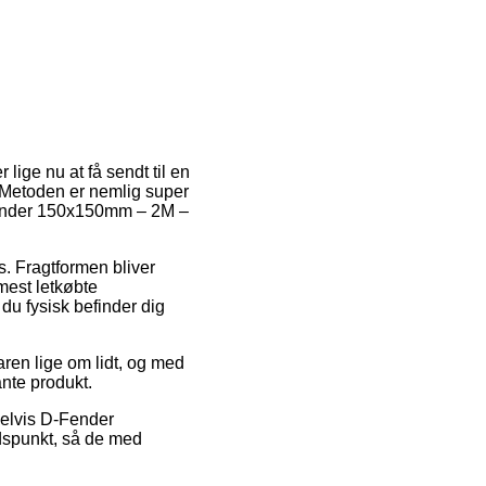
 lige nu at få sendt til en
g. Metoden er nemlig super
-Fender 150x150mm – 2M –
s. Fragtformen bliver
mest letkøbte
du fysisk befinder dig
ren lige om lidt, og med
ante produkt.
pelvis D-Fender
idspunkt, så de med