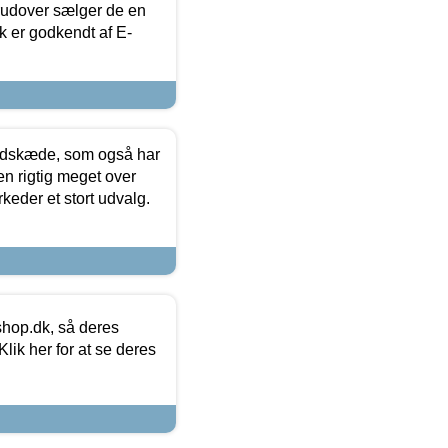
rudover sælger de en
k er godkendt af E-
edskæde, som også har
en rigtig meget over
keder et stort udvalg.
hop.dk, så deres
lik her for at se deres