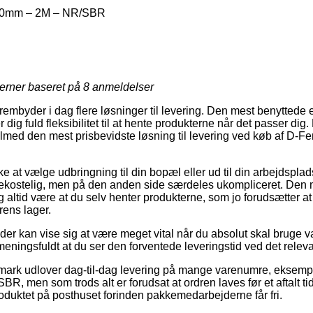
50mm – 2M – NR/SBR
jerner baseret på
8
anmeldelser
rembyder i dag flere løsninger til levering. Den mest benyttede er
 dig fuld fleksibilitet til at hente produkterne når det passer di
lmed den mest prisbevidste løsning til levering ved køb af D
e at vælge udbringning til din bopæl eller ud til din arbejdsplad
bekostelig, men på den anden side særdeles ukompliceret. Den 
 altid være at du selv henter produkterne, som jo forudsætter at 
rens lager.
er kan vise sig at være meget vital når du absolut skal bruge va
meningsfuldt at du ser den forventede leveringstid ved det relev
anmark udlover dag-til-dag levering på mange varenumre, eksem
 men som trods alt er forudsat at ordren laves før et aftalt t
roduktet på posthuset forinden pakkemedarbejderne får fri.