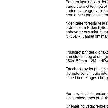
En nem løsning kan derf
burde være et tegn på at 
anden overvåges af jurist
problemer i processen me
Yderligere foreslår vi a
ordren, som fx den byttere
opbevarer ens faktura 
NR/SBR, uanset om man s
Trustpilot bringer dig fa
anmeldelser og af den gr
150x150mm – 2M – NR/S
Facebook byder på tilsvar
Herinde ser vi nogle inte
tilmed burde tages i brug 
Vores website finansieres
virksomhedernes produkte
Orientering vedrørende pr