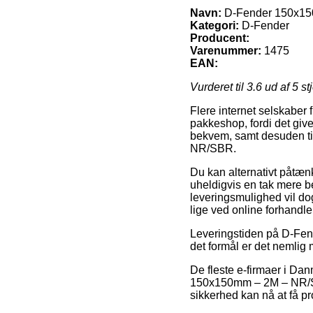
Navn:
D-Fender 150x1
Kategori:
D-Fender
Producent:
Varenummer:
1475
EAN:
Vurderet til
3.6
ud af 5 st
Flere internet selskaber f
pakkeshop, fordi det giver
bekvem, samt desuden ti
NR/SBR.
Du kan alternativt påtænk
uheldigvis en tak mere 
leveringsmulighed vil dog
lige ved online forhandle
Leveringstiden på D-Fend
det formål er det nemlig 
De fleste e-firmaer i D
150x150mm – 2M – NR/SBR,
sikkerhed kan nå at få p