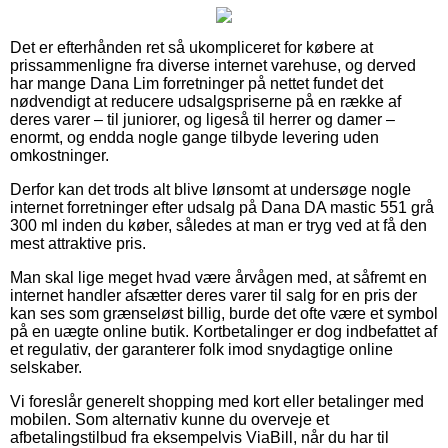
Det er efterhånden ret så ukompliceret for købere at
prissammenligne fra diverse internet varehuse, og derved
har mange Dana Lim forretninger på nettet fundet det
nødvendigt at reducere udsalgspriserne på en række af
deres varer – til juniorer, og ligeså til herrer og damer –
enormt, og endda nogle gange tilbyde levering uden
omkostninger.
Derfor kan det trods alt blive lønsomt at undersøge nogle
internet forretninger efter udsalg på Dana DA mastic 551 grå
300 ml inden du køber, således at man er tryg ved at få den
mest attraktive pris.
Man skal lige meget hvad være årvågen med, at såfremt en
internet handler afsætter deres varer til salg for en pris der
kan ses som grænseløst billig, burde det ofte være et symbol
på en uægte online butik. Kortbetalinger er dog indbefattet af
et regulativ, der garanterer folk imod snydagtige online
selskaber.
Vi foreslår generelt shopping med kort eller betalinger med
mobilen. Som alternativ kunne du overveje et
afbetalingstilbud fra eksempelvis ViaBill, når du har til