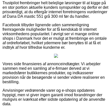
Trustpilot frembringer helt belejlige løsninger til at kigge på
en stor portion aktuelle kunders synspunkter og derfor er det
prisværdigt, at du eftergår internet forretningens vurderinger
af Dana DA mastic 551 grå 300 ml før du handler.
Facebook tilbyder lignende uden sammenligning
fremragende muligheder for at få kendskab til internet
virksomhedens popularitet. I øvrigt ser vi mange online
shops i Danmark hvor det er muligt at frembringe en omtale
af ordreforløbet, hvilket ydermere bør benyttes til at få et
indtryk af hvor tilfredse kunderne er.
Vores side finansieres af annonceindtægter. Vi arbejder
sammen med en samling af e-firmaer derved at vi
markedsfører butikkernes produkter, og indkasserer
provision når de besøgende vi sender videre realiserer en
bestilling.
Anvisninger vedrørende varer og e-shops opdateres
hyppigt, men vi giver ingen garanti imod forandringer der
muligvis er iværksat efter sidste opdatering af de anvendte
data.