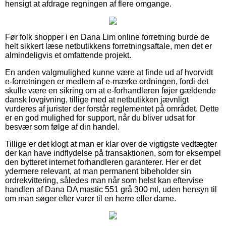
hensigt at afdrage regningen af flere omgange.
Før folk shopper i en Dana Lim online forretning burde de
helt sikkert læse netbutikkens forretningsaftale, men det er
almindeligvis et omfattende projekt.
En anden valgmulighed kunne være at finde ud af hvorvidt
e-forretningen er medlem af e-mærke ordningen, fordi det
skulle være en sikring om at e-forhandleren føjer gældende
dansk lovgivning, tillige med at netbutikken jævnligt
vurderes af jurister der forstår reglementet på området. Dette
er en god mulighed for support, når du bliver udsat for
besvær som følge af din handel.
Tillige er det klogt at man er klar over de vigtigste vedtægter
der kan have indflydelse på transaktionen, som for eksempel
den bytteret internet forhandleren garanterer. Her er det
ydermere relevant, at man permanent bibeholder sin
ordrekvittering, således man når som helst kan eftervise
handlen af Dana DA mastic 551 grå 300 ml, uden hensyn til
om man søger efter varer til en herre eller dame.