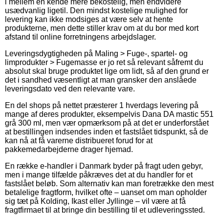
i mellem en kende mere bekostelig, men endvidere
usædvanlig ligetil. Den mindst kostelige mulighed for
levering kan ikke modsiges at være selv at hente
produkterne, men dette stiller krav om at du bor med kort
afstand til online forretningens arbejdslager.
Leveringsdygtigheden på Maling > Fuge-, spartel- og
limprodukter > Fugemasse er jo ret så relevant såfremt du
absolut skal bruge produktet lige om lidt, så af den grund er
det i sandhed væsentligt at man gransker den anslåede
leveringsdato ved den relevante vare.
En del shops på nettet præsterer 1 hverdags levering på
mange af deres produkter, eksempelvis Dana DA mastic 551
grå 300 ml, men vær opmærksom på at det er underforstået
at bestillingen indsendes inden et fastslået tidspunkt, så de
kan nå at få varerne distribueret forud for at
pakkemedarbejderne drager hjemad.
En række e-handler i Danmark byder på fragt uden gebyr,
men i mange tilfælde påkræves det at du handler for et
fastslået beløb. Som alternativ kan man foretrække den mest
betalelige fragtform, hvilket ofte – uanset om man opholder
sig tæt på Kolding, Ikast eller Jyllinge – vil være at få
fragtfirmaet til at bringe din bestilling til et udleveringssted.