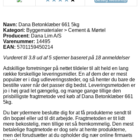
Navn:
Dana Betonklæber 661 5kg
Kategori:
Byggematerialer > Cement & Mørtel
Producent:
Dana Lim A/S
Varenummer:
14495
EAN:
5701159450214
Vurderet til
3.8
ud af 5 stjerner baseret på
18
anmeldelser
Adskillige forretninger på nettet tildeler til alt held en lang
række forskellige leveringsmidler. En af dem der er mest
populær er i dag udleveringssteder, og så henter du bare de
bestilte varer når det passer dig bedst. Leveringsmetoden er
jo i høj grad let gængelig, og mange gange tillige den
prisbilligste fragtmetode ved køb af Dana Betonklæber 661
5kg.
Du bør ydermere beslutte dig for at få produkterne sendt til
din bopæl eller ud til dit arbejde. Fragtmetoden er tit lidt
mere bekostelig, men tillige ret så fremkommelig. Den mest
betalelige fragtmetode er dog selv at hente produkterne,
men det forudsætter at du opholder dig nær online firmaets