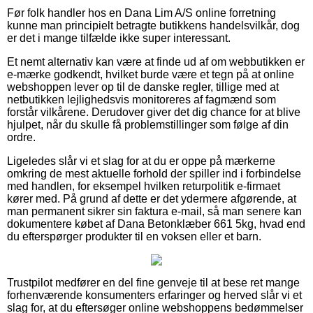
Før folk handler hos en Dana Lim A/S online forretning
kunne man principielt betragte butikkens handelsvilkår, dog
er det i mange tilfælde ikke super interessant.
Et nemt alternativ kan være at finde ud af om webbutikken er
e-mærke godkendt, hvilket burde være et tegn på at online
webshoppen lever op til de danske regler, tillige med at
netbutikken lejlighedsvis monitoreres af fagmænd som
forstår vilkårene. Derudover giver det dig chance for at blive
hjulpet, når du skulle få problemstillinger som følge af din
ordre.
Ligeledes slår vi et slag for at du er oppe på mærkerne
omkring de mest aktuelle forhold der spiller ind i forbindelse
med handlen, for eksempel hvilken returpolitik e-firmaet
kører med. På grund af dette er det ydermere afgørende, at
man permanent sikrer sin faktura e-mail, så man senere kan
dokumentere købet af Dana Betonklæber 661 5kg, hvad end
du efterspørger produkter til en voksen eller et barn.
Trustpilot medfører en del fine genveje til at bese ret mange
forhenværende konsumenters erfaringer og herved slår vi et
slag for, at du eftersøger online webshoppens bedømmelser