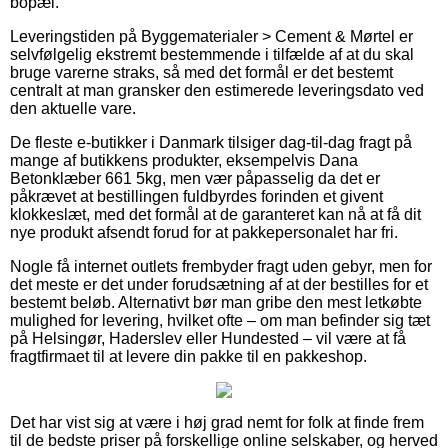
bopæl.
Leveringstiden på Byggematerialer > Cement & Mørtel er
selvfølgelig ekstremt bestemmende i tilfælde af at du skal
bruge varerne straks, så med det formål er det bestemt
centralt at man gransker den estimerede leveringsdato ved
den aktuelle vare.
De fleste e-butikker i Danmark tilsiger dag-til-dag fragt på
mange af butikkens produkter, eksempelvis Dana
Betonklæber 661 5kg, men vær påpasselig da det er
påkrævet at bestillingen fuldbyrdes forinden et givent
klokkeslæt, med det formål at de garanteret kan nå at få dit
nye produkt afsendt forud for at pakkepersonalet har fri.
Nogle få internet outlets frembyder fragt uden gebyr, men for
det meste er det under forudsætning af at der bestilles for et
bestemt beløb. Alternativt bør man gribe den mest letkøbte
mulighed for levering, hvilket ofte – om man befinder sig tæt
på Helsingør, Haderslev eller Hundested – vil være at få
fragtfirmaet til at levere din pakke til en pakkeshop.
Det har vist sig at være i høj grad nemt for folk at finde frem
til de bedste priser på forskellige online selskaber, og herved