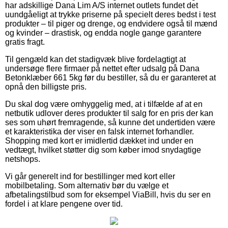
har adskillige Dana Lim A/S internet outlets fundet det
uundgåeligt at trykke priserne på specielt deres bedst i test
produkter – til piger og drenge, og endvidere også til mænd
og kvinder – drastisk, og endda nogle gange garantere
gratis fragt.
Til gengæld kan det stadigvæk blive fordelagtigt at
undersøge flere firmaer på nettet efter udsalg på Dana
Betonklæber 661 5kg før du bestiller, så du er garanteret at
opnå den billigste pris.
Du skal dog være omhyggelig med, at i tilfælde af at en
netbutik udlover deres produkter til salg for en pris der kan
ses som uhørt fremragende, så kunne det undertiden være
et karakteristika der viser en falsk internet forhandler.
Shopping med kort er imidlertid dækket ind under en
vedtægt, hvilket støtter dig som køber imod snydagtige
netshops.
Vi går generelt ind for bestillinger med kort eller
mobilbetaling. Som alternativ bør du vælge et
afbetalingstilbud som for eksempel ViaBill, hvis du ser en
fordel i at klare pengene over tid.