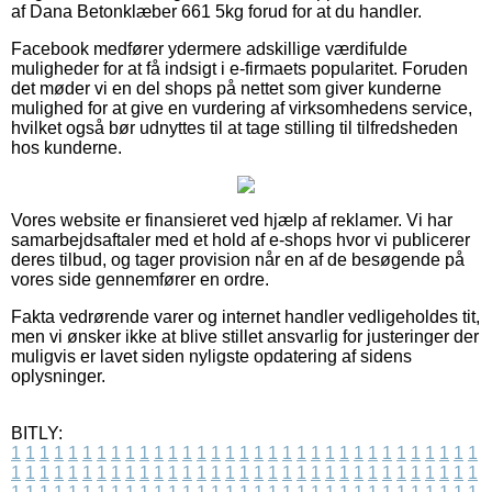
af Dana Betonklæber 661 5kg forud for at du handler.
Facebook medfører ydermere adskillige værdifulde
muligheder for at få indsigt i e-firmaets popularitet. Foruden
det møder vi en del shops på nettet som giver kunderne
mulighed for at give en vurdering af virksomhedens service,
hvilket også bør udnyttes til at tage stilling til tilfredsheden
hos kunderne.
Vores website er finansieret ved hjælp af reklamer. Vi har
samarbejdsaftaler med et hold af e-shops hvor vi publicerer
deres tilbud, og tager provision når en af de besøgende på
vores side gennemfører en ordre.
Fakta vedrørende varer og internet handler vedligeholdes tit,
men vi ønsker ikke at blive stillet ansvarlig for justeringer der
muligvis er lavet siden nyligste opdatering af sidens
oplysninger.
BITLY:
1
1
1
1
1
1
1
1
1
1
1
1
1
1
1
1
1
1
1
1
1
1
1
1
1
1
1
1
1
1
1
1
1
1
1
1
1
1
1
1
1
1
1
1
1
1
1
1
1
1
1
1
1
1
1
1
1
1
1
1
1
1
1
1
1
1