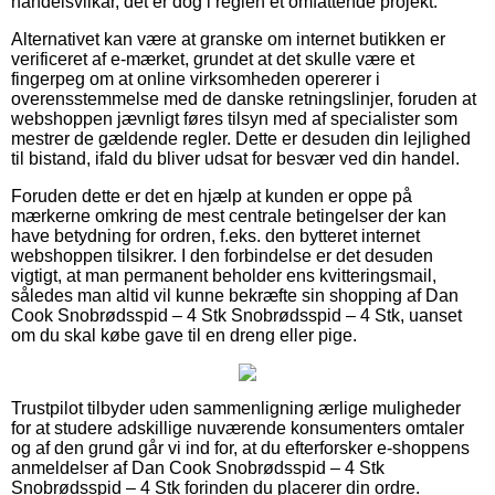
handelsvilkår, det er dog i reglen et omfattende projekt.
Alternativet kan være at granske om internet butikken er
verificeret af e-mærket, grundet at det skulle være et
fingerpeg om at online virksomheden opererer i
overensstemmelse med de danske retningslinjer, foruden at
webshoppen jævnligt føres tilsyn med af specialister som
mestrer de gældende regler. Dette er desuden din lejlighed
til bistand, ifald du bliver udsat for besvær ved din handel.
Foruden dette er det en hjælp at kunden er oppe på
mærkerne omkring de mest centrale betingelser der kan
have betydning for ordren, f.eks. den bytteret internet
webshoppen tilsikrer. I den forbindelse er det desuden
vigtigt, at man permanent beholder ens kvitteringsmail,
således man altid vil kunne bekræfte sin shopping af Dan
Cook Snobrødsspid – 4 Stk Snobrødsspid – 4 Stk, uanset
om du skal købe gave til en dreng eller pige.
Trustpilot tilbyder uden sammenligning ærlige muligheder
for at studere adskillige nuværende konsumenters omtaler
og af den grund går vi ind for, at du efterforsker e-shoppens
anmeldelser af Dan Cook Snobrødsspid – 4 Stk
Snobrødsspid – 4 Stk forinden du placerer din ordre.