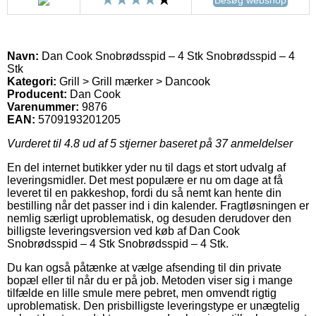
Navn:
Dan Cook Snobrødsspid – 4 Stk Snobrødsspid – 4
Stk
Kategori:
Grill > Grill mærker > Dancook
Producent:
Dan Cook
Varenummer:
9876
EAN:
5709193201205
Vurderet til
4.8
ud af 5 stjerner baseret på
37
anmeldelser
En del internet butikker yder nu til dags et stort udvalg af
leveringsmidler. Det mest populære er nu om dage at få
leveret til en pakkeshop, fordi du så nemt kan hente din
bestilling når det passer ind i din kalender. Fragtløsningen er
nemlig særligt uproblematisk, og desuden derudover den
billigste leveringsversion ved køb af Dan Cook
Snobrødsspid – 4 Stk Snobrødsspid – 4 Stk.
Du kan også påtænke at vælge afsending til din private
bopæl eller til når du er på job. Metoden viser sig i mange
tilfælde en lille smule mere pebret, men omvendt rigtig
uproblematisk. Den prisbilligste leveringstype er unægtelig