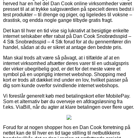
herved har en hel del Dan Cook online virksomheder været
presset til at at trykke salgsværdien på specielt deres bedst i
test produkter – til drenge og piger, og ligeledes til voksne –
drastisk, og endda nogle gange tilbyde gratis fragt.
Det kan til hver en tid vise sig lukrativt at besigtige enkelte
internet selskaber efter rabat på Dan Cook Snobrødsspid –
4 Stk Snobrødsspid – 4 Stk forud for at du gennemfører din
handel, sådan at du er sikret at antage den bedste pris.
Man skal trods alt være så påvagt, at i tilfælde af at en
internet virksomhed afsætter deres varer til en udsalgspris
der virker ubegribelig god, er det for det meste være et
symbol på en uoprigtig internet webshop. Shopping med
kort er trods alt dækket ind under en lov, hvilket passer på
dig som kunde overfor svindlende internet webshops.
Vi foreslår generelt køb med betalingskort eller MobilePay.
Som et alternativ bør du overveje en afdragsløsning fra
f.eks. ViaBill, når du agter at klare betalingen over flere uger.
Forud for at nogen shopper hos en Dan Cook forretning på
nettet kan de til hver en tid tage stilling til netbutikkens