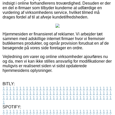
indsigt i online forhandlerens troværdighed. Desuden er der
en del e-firmaer som tilbyder kunderne at udfærdige en
vurdering af virksomhedens service, hvilket tilmed må
drages fordel af til at afveje kundetilfredsheden.
Hjemmesiden er finansieret af reklamer. Vi arbejder tæt
sammen med adskillige internet firmaer hvor vi fremviser
butikkernes produkter, og opnår provision forudsat en af de
besøgende på vores side foretager en ordre.
Vejledning om varer og online virksomheder ajourføres nu
og da, men vi kan ikke stilles ansvarlig for modifikationer der
muligvis er realiseret siden vi sidst opdaterede
hjemmesidens oplysninger.
BITLY:
1
1
1
1
1
1
1
1
1
1
1
1
1
1
1
1
1
1
1
1
1
1
1
1
1
1
1
1
1
1
1
1
1
1
1
1
1
1
1
1
1
1
1
1
1
1
1
1
1
1
1
1
1
1
1
1
1
1
1
1
1
1
1
1
1
1
1
1
1
1
1
1
1
1
1
1
1
1
1
1
1
1
1
1
1
1
1
1
1
1
1
1
1
1
1
1
1
1
1
1
SPOTIFY:
1
1
1
1
1
1
1
1
1
1
1
1
1
1
1
1
1
1
1
1
1
1
1
1
1
1
1
1
1
1
1
1
1