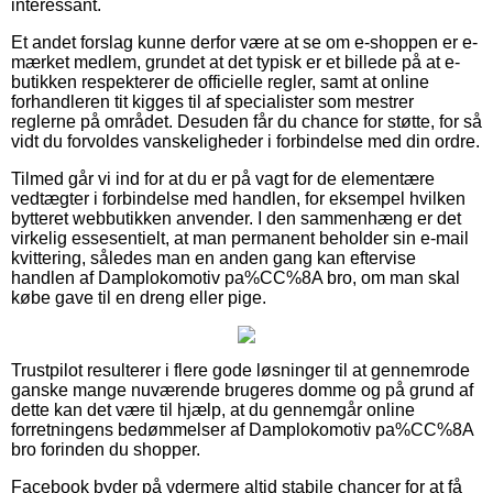
interessant.
Et andet forslag kunne derfor være at se om e-shoppen er e-
mærket medlem, grundet at det typisk er et billede på at e-
butikken respekterer de officielle regler, samt at online
forhandleren tit kigges til af specialister som mestrer
reglerne på området. Desuden får du chance for støtte, for så
vidt du forvoldes vanskeligheder i forbindelse med din ordre.
Tilmed går vi ind for at du er på vagt for de elementære
vedtægter i forbindelse med handlen, for eksempel hvilken
bytteret webbutikken anvender. I den sammenhæng er det
virkelig essesentielt, at man permanent beholder sin e-mail
kvittering, således man en anden gang kan eftervise
handlen af Damplokomotiv pa%CC%8A bro, om man skal
købe gave til en dreng eller pige.
Trustpilot resulterer i flere gode løsninger til at gennemrode
ganske mange nuværende brugeres domme og på grund af
dette kan det være til hjælp, at du gennemgår online
forretningens bedømmelser af Damplokomotiv pa%CC%8A
bro forinden du shopper.
Facebook byder på ydermere altid stabile chancer for at få