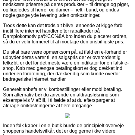
nedskære priserne på deres produkter – til drenge og piger,
og ligeledes til herrer og damer – helt i bund, og endda
nogle gange yde levering uden omkostninger.
Trods dette kan det trods alt blive lønnende at kigge forbi
indtil flere internet handler efter rabatkoder på
Damplokomotiv pa%CC%8A bro inden du placerer ordren,
så du er velinformeret til at modtage den prisbilligste pris.
Du skal bare være opmærksom på, at ifald en e-forhandler
udbyder deres varer til en salgspris der er overordentlig
letkøbt, er det for det meste være en indikator for en falsk e-
shop. Køb med gængse betalingskort er dog dækket ind
under en forordning, der dækker dig som kunde overfor
bedrageriske internet handler.
Generelt anbefaler vi kortbestillinger eller mobilbetaling.
Som alternativ bør du anvende en afdragsløsning som
eksempelvis ViaBill, i tilfælde af at du efterspørger at
afdrage omkostningerne af flere omgange.
Inden folk køber i en e-butik burde de principielt overveje
shoppens handelsvilkår, det er dog gerne ikke videre