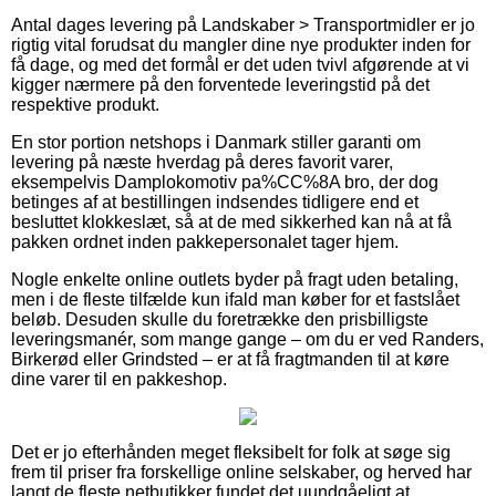
Antal dages levering på Landskaber > Transportmidler er jo
rigtig vital forudsat du mangler dine nye produkter inden for
få dage, og med det formål er det uden tvivl afgørende at vi
kigger nærmere på den forventede leveringstid på det
respektive produkt.
En stor portion netshops i Danmark stiller garanti om
levering på næste hverdag på deres favorit varer,
eksempelvis Damplokomotiv pa%CC%8A bro, der dog
betinges af at bestillingen indsendes tidligere end et
besluttet klokkeslæt, så at de med sikkerhed kan nå at få
pakken ordnet inden pakkepersonalet tager hjem.
Nogle enkelte online outlets byder på fragt uden betaling,
men i de fleste tilfælde kun ifald man køber for et fastslået
beløb. Desuden skulle du foretrække den prisbilligste
leveringsmanér, som mange gange – om du er ved Randers,
Birkerød eller Grindsted – er at få fragtmanden til at køre
dine varer til en pakkeshop.
Det er jo efterhånden meget fleksibelt for folk at søge sig
frem til priser fra forskellige online selskaber, og herved har
langt de fleste netbutikker fundet det uundgåeligt at