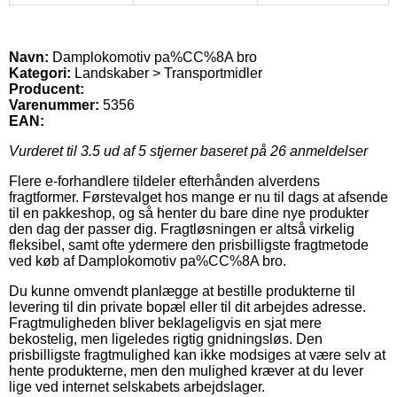
Navn:
Damplokomotiv pa%CC%8A bro
Kategori:
Landskaber > Transportmidler
Producent:
Varenummer:
5356
EAN:
Vurderet til
3.5
ud af 5 stjerner baseret på
26
anmeldelser
Flere e-forhandlere tildeler efterhånden alverdens
fragtformer. Førstevalget hos mange er nu til dags at afsende
til en pakkeshop, og så henter du bare dine nye produkter
den dag der passer dig. Fragtløsningen er altså virkelig
fleksibel, samt ofte ydermere den prisbilligste fragtmetode
ved køb af Damplokomotiv pa%CC%8A bro.
Du kunne omvendt planlægge at bestille produkterne til
levering til din private bopæl eller til dit arbejdes adresse.
Fragtmuligheden bliver beklageligvis en sjat mere
bekostelig, men ligeledes rigtig gnidningsløs. Den
prisbilligste fragtmulighed kan ikke modsiges at være selv at
hente produkterne, men den mulighed kræver at du lever
lige ved internet selskabets arbejdslager.