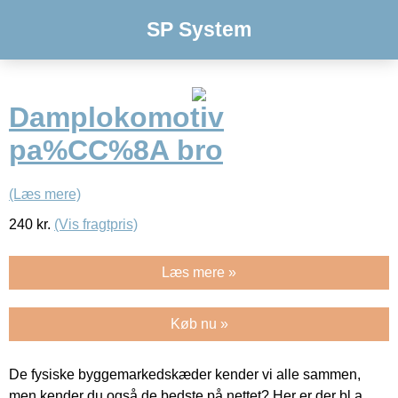
SP System
Damplokomotiv
pa%CC%8A bro
(Læs mere)
240
kr.
(Vis fragtpris)
Læs mere »
Køb nu »
De fysiske byggemarkedskæder kender vi alle sammen,
men kender du også de bedste på nettet? Her er der bl.a.