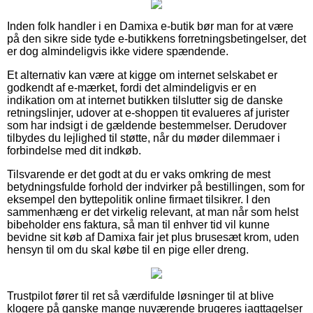
Inden folk handler i en Damixa e-butik bør man for at være
på den sikre side tyde e-butikkens forretningsbetingelser, det
er dog almindeligvis ikke videre spændende.
Et alternativ kan være at kigge om internet selskabet er
godkendt af e-mærket, fordi det almindeligvis er en
indikation om at internet butikken tilslutter sig de danske
retningslinjer, udover at e-shoppen tit evalueres af jurister
som har indsigt i de gældende bestemmelser. Derudover
tilbydes du lejlighed til støtte, når du møder dilemmaer i
forbindelse med dit indkøb.
Tilsvarende er det godt at du er vaks omkring de mest
betydningsfulde forhold der indvirker på bestillingen, som for
eksempel den byttepolitik online firmaet tilsikrer. I den
sammenhæng er det virkelig relevant, at man når som helst
bibeholder ens faktura, så man til enhver tid vil kunne
bevidne sit køb af Damixa fair jet plus brusesæt krom, uden
hensyn til om du skal købe til en pige eller dreng.
Trustpilot fører til ret så værdifulde løsninger til at blive
klogere på ganske mange nuværende brugeres iagttagelser