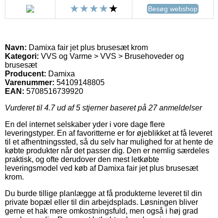
Besøg webshop
Navn:
Damixa fair jet plus brusesæt krom
Kategori:
VVS og Varme > VVS > Brusehoveder og
brusesæt
Producent:
Damixa
Varenummer:
54109148805
EAN:
5708516739920
Vurderet til
4.7
ud af 5 stjerner baseret på
27
anmeldelser
En del internet selskaber yder i vore dage flere
leveringstyper. En af favoritterne er for øjeblikket at få leveret
til et afhentningssted, så du selv har mulighed for at hente de
købte produkter når det passer dig. Den er nemlig særdeles
praktisk, og ofte derudover den mest letkøbte
leveringsmodel ved køb af Damixa fair jet plus brusesæt
krom.
Du burde tillige planlægge at få produkterne leveret til din
private bopæl eller til din arbejdsplads. Løsningen bliver
gerne et hak mere omkostningsfuld, men også i høj grad