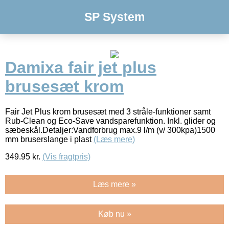
SP System
Damixa fair jet plus
brusesæt krom
Fair Jet Plus krom brusesæt med 3 stråle-funktioner samt
Rub-Clean og Eco-Save vandsparefunktion. Inkl. glider og
sæbeskål.Detaljer:Vandforbrug max.9 l/m (v/ 300kpa)1500
mm bruserslange i plast
(Læs mere)
349.95
kr.
(Vis fragtpris)
Læs mere »
Køb nu »