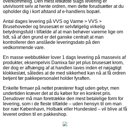
overkommelig. Den mest letkøbte slags levering er
utvivlsomt selv at hente ordren, men dette forudsætter at du
opholder dig i kort afstand af e-handlens bopæl.
Antal dages levering på VVS og Varme > VVS >
Brusehoveder og brusesæt er selvfølgelig virkelig
betydningsfuld i tilfælde af at man behøver varerne lige om
lidt, så af den grund er det ganske centralt at man
kontrollerer den anslåede leveringsdato på den
vedkommende vare.
En masse webbutikker lover 1 dags levering på massevis af
produkter, eksempelvis Damixa fair jet plus brusesæt krom,
der dog er afhængig af at handlen laves inden et nøjagtigt
klokkeslæt, således at de med sikkerhed kan nå at få ordren
betjent før pakkepersonalet holder fyraften.
Enkelte firmaer på nettet præsterer fragt uden gebyr, men
undertiden kræver det at du køber for en konkret pris.
Derudover må man foretrække den mest betalelige form for
levering, som i de fleste tilfælde – uden hensyn til om man
bor nær København, Holbæk eller Hundested – vil blive at få
leveret ordren til en pakkeshop.