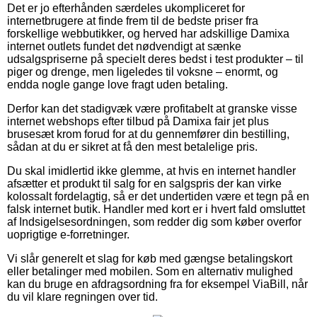
Det er jo efterhånden særdeles ukompliceret for
internetbrugere at finde frem til de bedste priser fra
forskellige webbutikker, og herved har adskillige Damixa
internet outlets fundet det nødvendigt at sænke
udsalgspriserne på specielt deres bedst i test produkter – til
piger og drenge, men ligeledes til voksne – enormt, og
endda nogle gange love fragt uden betaling.
Derfor kan det stadigvæk være profitabelt at granske visse
internet webshops efter tilbud på Damixa fair jet plus
brusesæt krom forud for at du gennemfører din bestilling,
sådan at du er sikret at få den mest betalelige pris.
Du skal imidlertid ikke glemme, at hvis en internet handler
afsætter et produkt til salg for en salgspris der kan virke
kolossalt fordelagtig, så er det undertiden være et tegn på en
falsk internet butik. Handler med kort er i hvert fald omsluttet
af Indsigelsesordningen, som redder dig som køber overfor
uoprigtige e-forretninger.
Vi slår generelt et slag for køb med gængse betalingskort
eller betalinger med mobilen. Som en alternativ mulighed
kan du bruge en afdragsordning fra for eksempel ViaBill, når
du vil klare regningen over tid.