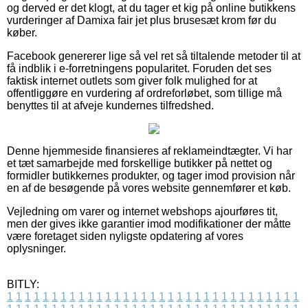
og derved er det klogt, at du tager et kig på online butikkens
vurderinger af Damixa fair jet plus brusesæt krom før du
køber.
Facebook genererer lige så vel ret så tiltalende metoder til at
få indblik i e-forretningens popularitet. Foruden det ses
faktisk internet outlets som giver folk mulighed for at
offentliggøre en vurdering af ordreforløbet, som tillige må
benyttes til at afveje kundernes tilfredshed.
Denne hjemmeside finansieres af reklameindtægter. Vi har
et tæt samarbejde med forskellige butikker på nettet og
formidler butikkernes produkter, og tager imod provision når
en af de besøgende på vores website gennemfører et køb.
Vejledning om varer og internet webshops ajourføres tit,
men der gives ikke garantier imod modifikationer der måtte
være foretaget siden nyligste opdatering af vores
oplysninger.
BITLY:
1
1
1
1
1
1
1
1
1
1
1
1
1
1
1
1
1
1
1
1
1
1
1
1
1
1
1
1
1
1
1
1
1