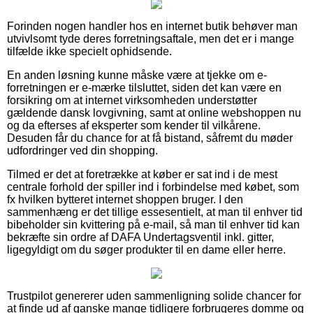
Forinden nogen handler hos en internet butik behøver man
utvivlsomt tyde deres forretningsaftale, men det er i mange
tilfælde ikke specielt ophidsende.
En anden løsning kunne måske være at tjekke om e-
forretningen er e-mærke tilsluttet, siden det kan være en
forsikring om at internet virksomheden understøtter
gældende dansk lovgivning, samt at online webshoppen nu
og da efterses af eksperter som kender til vilkårene.
Desuden får du chance for at få bistand, såfremt du møder
udfordringer ved din shopping.
Tilmed er det at foretrække at køber er sat ind i de mest
centrale forhold der spiller ind i forbindelse med købet, som
fx hvilken bytteret internet shoppen bruger. I den
sammenhæng er det tillige essesentielt, at man til enhver tid
bibeholder sin kvittering på e-mail, så man til enhver tid kan
bekræfte sin ordre af DAFA Undertagsventil inkl. gitter,
ligegyldigt om du søger produkter til en dame eller herre.
Trustpilot genererer uden sammenligning solide chancer for
at finde ud af ganske mange tidligere forbrugeres domme og