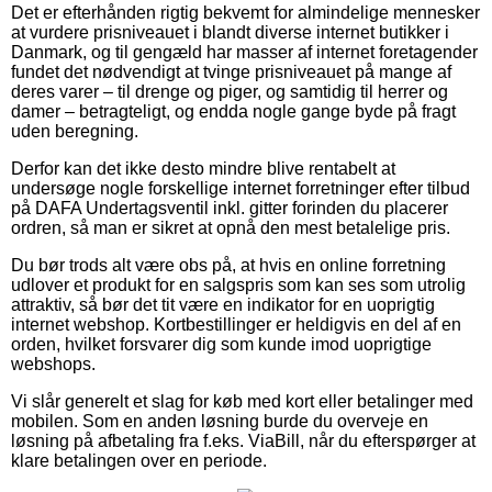
Det er efterhånden rigtig bekvemt for almindelige mennesker
at vurdere prisniveauet i blandt diverse internet butikker i
Danmark, og til gengæld har masser af internet foretagender
fundet det nødvendigt at tvinge prisniveauet på mange af
deres varer – til drenge og piger, og samtidig til herrer og
damer – betragteligt, og endda nogle gange byde på fragt
uden beregning.
Derfor kan det ikke desto mindre blive rentabelt at
undersøge nogle forskellige internet forretninger efter tilbud
på DAFA Undertagsventil inkl. gitter forinden du placerer
ordren, så man er sikret at opnå den mest betalelige pris.
Du bør trods alt være obs på, at hvis en online forretning
udlover et produkt for en salgspris som kan ses som utrolig
attraktiv, så bør det tit være en indikator for en uoprigtig
internet webshop. Kortbestillinger er heldigvis en del af en
orden, hvilket forsvarer dig som kunde imod uoprigtige
webshops.
Vi slår generelt et slag for køb med kort eller betalinger med
mobilen. Som en anden løsning burde du overveje en
løsning på afbetaling fra f.eks. ViaBill, når du efterspørger at
klare betalingen over en periode.