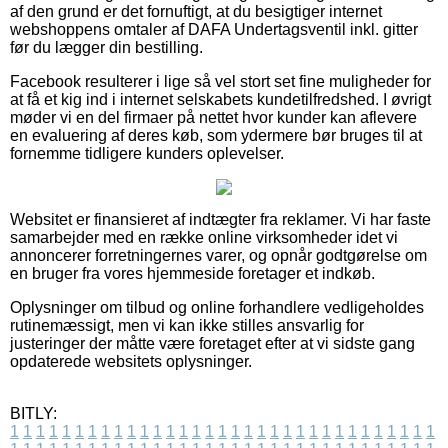
af den grund er det fornuftigt, at du besigtiger internet
webshoppens omtaler af DAFA Undertagsventil inkl. gitter
før du lægger din bestilling.
Facebook resulterer i lige så vel stort set fine muligheder for
at få et kig ind i internet selskabets kundetilfredshed. I øvrigt
møder vi en del firmaer på nettet hvor kunder kan aflevere
en evaluering af deres køb, som ydermere bør bruges til at
fornemme tidligere kunders oplevelser.
Websitet er finansieret af indtægter fra reklamer. Vi har faste
samarbejder med en række online virksomheder idet vi
annoncerer forretningernes varer, og opnår godtgørelse om
en bruger fra vores hjemmeside foretager et indkøb.
Oplysninger om tilbud og online forhandlere vedligeholdes
rutinemæssigt, men vi kan ikke stilles ansvarlig for
justeringer der måtte være foretaget efter at vi sidste gang
opdaterede websitets oplysninger.
BITLY:
1
1
1
1
1
1
1
1
1
1
1
1
1
1
1
1
1
1
1
1
1
1
1
1
1
1
1
1
1
1
1
1
1