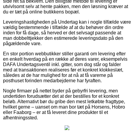
side ret så bekvem. Den billigste metode til levering er
utvivlsomt selv at hente pakken, men den løsning kræver at
du er tæt på online butikkens bopæl.
Leveringshastigheden på Undertag kan i nogle tilfælde være
vældig bestemmende i tilfælde af at du behøver din ordre
inden for få dage, så herved er det selvsagt passende at
man dobbelttjekker den estimerede leveringsdato på den
pågældende vare.
En stor portion webbutikker stiller garanti om levering efter
en enkelt hverdag på en række af deres varer, eksempelvis
DAFA Undertagsventil inkl. gitter, som dog står og falder
med at transaktionen realiseres før et konkret klokkeslæt,
således at de har mulighed for at nå at få varerne på
posthuset forinden medarbejderne har fyraften.
Nogle firmaer på nettet byder på gebyrfri levering, men
undertiden forudsætter det at der bestilles for et konkret
beløb. Alternativt bør du gribe den mest letkøbte fragttype,
hvilket gerne – uanset om man bor tæt på Horsens, Hobro
eller Faaborg – er at få leveret dine produkter til et
afhentningssted.