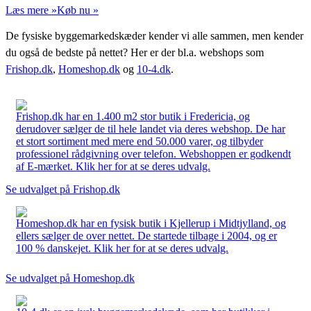
Læs mere »
Køb nu »
De fysiske byggemarkedskæder kender vi alle sammen, men kender
du også de bedste på nettet? Her er der bl.a. webshops som
Frishop.dk
,
Homeshop.dk
og
10-4.dk
.
Frishop.dk har en 1.400 m2 stor butik i Fredericia, og
derudover sælger de til hele landet via deres webshop. De har
et stort sortiment med mere end 50.000 varer, og tilbyder
professionel rådgivning over telefon. Webshoppen er godkendt
af E-mærket. Klik her for at se deres udvalg.
Se udvalget på Frishop.dk
Homeshop.dk har en fysisk butik i Kjellerup i Midtjylland, og
ellers sælger de over nettet. De startede tilbage i 2004, og er
100 % danskejet. Klik her for at se deres udvalg.
Se udvalget på Homeshop.dk