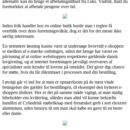
alternativ kan du bruge et afbetalingstilbud fra f.eks. ViaBill, ifald du
foretrækker at afbetale pengene over tid.
Inden folk handler hos en online butik burde man i reglen få
overblik over dens forretningsvilkår, dog er det for det meste ikke
særlig interessant.
En nemmere løsning kunne være at undersøge hvorvidt e-shoppen
er medlem af e-mærke ordningen, siden det længe har været en
påvisning af at online webshoppen respekterer gældende dansk
lovgivning, og at internet forretningen jævnligt overværes af
specialister som kender til lovene på området. Det giver dig chance
for støtte, hvis du får dilemmaer i processen med din bestilling.
I øvrigt går vi ind for at man er opmærksom på de mest vitale
betingelser der gælder for bestillingen, til eksempel den bytteret e-
shoppen tilsikrer. Her er det på samme måde vigtigt, at man stadig
bibeholder ens kvittering, således man altid vil kunne bekræfte
handlen af Cylindrisk møbelknap med forsænket greb i sort eloxeret
aluminium, uden hensyn til om man skal købe en gave til en herre
eller dame.