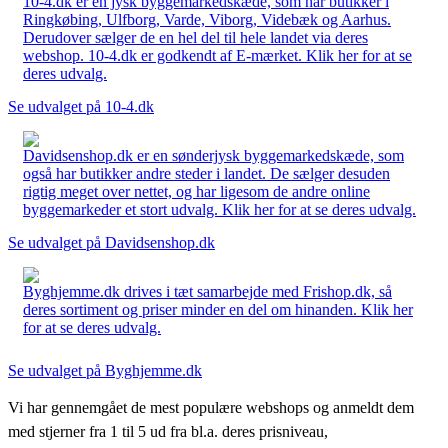
10-4.dk er en jysk byggemarkedskæde, som har butikker i
Ringkøbing, Ulfborg, Varde, Viborg, Videbæk og Aarhus.
Derudover sælger de en hel del til hele landet via deres
webshop. 10-4.dk er godkendt af E-mærket. Klik her for at se
deres udvalg.
Se udvalget på 10-4.dk
Davidsenshop.dk er en sønderjysk byggemarkedskæde, som
også har butikker andre steder i landet. De sælger desuden
rigtig meget over nettet, og har ligesom de andre online
byggemarkeder et stort udvalg. Klik her for at se deres udvalg.
Se udvalget på Davidsenshop.dk
Byghjemme.dk drives i tæt samarbejde med Frishop.dk, så
deres sortiment og priser minder en del om hinanden. Klik her
for at se deres udvalg.
Se udvalget på Byghjemme.dk
Vi har gennemgået de mest populære webshops og anmeldt dem
med stjerner fra 1 til 5 ud fra bl.a. deres prisniveau,