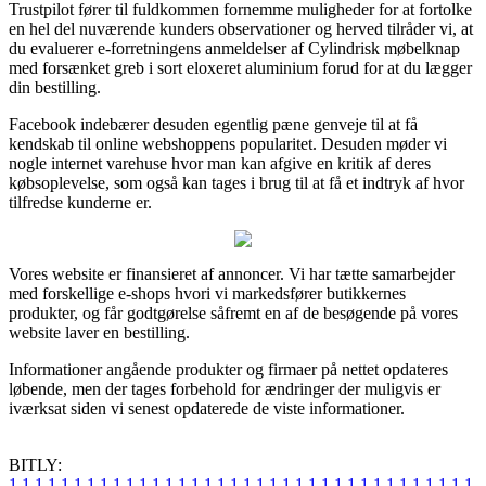
Trustpilot fører til fuldkommen fornemme muligheder for at fortolke
en hel del nuværende kunders observationer og herved tilråder vi, at
du evaluerer e-forretningens anmeldelser af Cylindrisk møbelknap
med forsænket greb i sort eloxeret aluminium forud for at du lægger
din bestilling.
Facebook indebærer desuden egentlig pæne genveje til at få
kendskab til online webshoppens popularitet. Desuden møder vi
nogle internet varehuse hvor man kan afgive en kritik af deres
købsoplevelse, som også kan tages i brug til at få et indtryk af hvor
tilfredse kunderne er.
Vores website er finansieret af annoncer. Vi har tætte samarbejder
med forskellige e-shops hvori vi markedsfører butikkernes
produkter, og får godtgørelse såfremt en af de besøgende på vores
website laver en bestilling.
Informationer angående produkter og firmaer på nettet opdateres
løbende, men der tages forbehold for ændringer der muligvis er
iværksat siden vi senest opdaterede de viste informationer.
BITLY:
1
1
1
1
1
1
1
1
1
1
1
1
1
1
1
1
1
1
1
1
1
1
1
1
1
1
1
1
1
1
1
1
1
1
1
1