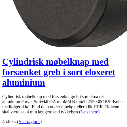
Cylindrisk møbelknap med
forsænket greb i sort eloxeret
aluminium
Cylindrisk møbelknap med forsænket greb i sort eloxeret
aluminiumFarve: SortMål ØA mmMål B mm12252030OBS! Bolte
medfølger ikke! Find dem under tilbehør, eller klik HER. Boltene
skal være ca. 4 mm længere end tykkelsen
(Læs mere)
45.6
kr.
(Vis fragtpris)