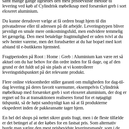
samt mange gange ligeledes den mest prisbevidste metode til
levering ved køb af Cylindrisk møbelknap med forsænket greb i sort
eloxeret aluminium.
Du kunne derudover vælge at få ordren bragt hjem til din
privatadresse eller til adressen på dit arbejde. Leveringstypen bliver
jævnligt en smule mere omkostningsfuld, men endvidere temmelig
let gængelig. Den mest betalelige fragtmulighed er uden tvivl at du
selv henter varerne, men det forudsætter at du har bopæl med kort
afstand til e-butikkens hjemsted.
Fragtperioden på Root : Home : Greb : Aluminium kan være ret så
aktuel om du har behov for din ordre inden for få dage, og af den
grund er det fuldt ud på sin plads at vi kontrollerer
leveringstidspunktet på det relevante produkt.
Flere online virksomheder stiller garanti om muligheden for dag-til-
dag levering på deres favorit varenumre, eksempelvis Cylindrisk
møbelknap med forsænket greb i sort eloxeret aluminium, der dog er
regnet ud fra at transaktionen realiseres forud for et nøjagtigt
tidspunkt, så de højst sandsynligt kan nå at få produkterne
ekspederet inden de pakkeansatte tager hjem.
En hel del shops på nettet sikrer gratis fragt, men i de fleste tilfælde
er det betinget af at der købes for en fastsat pris. Som alternativ
burde man vælge den mest prisbevidste leveringsmanér, som i de