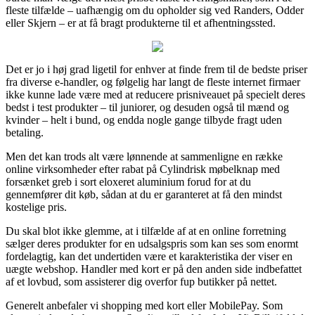
fleste tilfælde – uafhængig om du opholder sig ved Randers, Odder
eller Skjern – er at få bragt produkterne til et afhentningssted.
Det er jo i høj grad ligetil for enhver at finde frem til de bedste priser
fra diverse e-handler, og følgelig har langt de fleste internet firmaer
ikke kunne lade være med at reducere prisniveauet på specielt deres
bedst i test produkter – til juniorer, og desuden også til mænd og
kvinder – helt i bund, og endda nogle gange tilbyde fragt uden
betaling.
Men det kan trods alt være lønnende at sammenligne en række
online virksomheder efter rabat på Cylindrisk møbelknap med
forsænket greb i sort eloxeret aluminium forud for at du
gennemfører dit køb, sådan at du er garanteret at få den mindst
kostelige pris.
Du skal blot ikke glemme, at i tilfælde af at en online forretning
sælger deres produkter for en udsalgspris som kan ses som enormt
fordelagtig, kan det undertiden være et karakteristika der viser en
uægte webshop. Handler med kort er på den anden side indbefattet
af et lovbud, som assisterer dig overfor fup butikker på nettet.
Generelt anbefaler vi shopping med kort eller MobilePay. Som