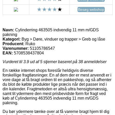
Besøg webshop
Navn:
Cylinderring 463505 indvendig 11 mm m/GDS
pakning
Kategori:
Byg > Døre, vinduer og trapper > Greb og låse
Producent:
Ruko
Varenummer:
51105786547
EAN:
5708538437804
Vurderet til
3.9
ud af 5 stjerner baseret på
38
anmeldelser
En række internet shops foreslår heldigvis diverse
forskellige fragtløsninger. En af dem der er mest anvendt er i
vore dage at få bragt ordren til en pakkeshop, og så afhenter
du blot de købte produkter lige præcis når det passer ind i
din kalender. Fragtmetoden er altså ultra hensigtsmæssig,
samt tit ydermere den mest prisbevidste form for fragt ved
køb af Cylinderring 463505 indvendig 11 mm m/GDS
pakning.
Du bør ydermere tænke over at få varerne bragt hjem til dig