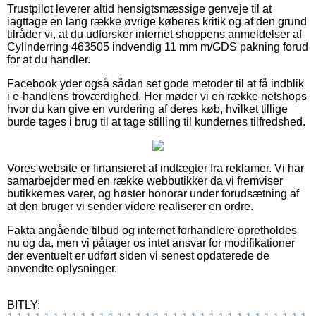
Trustpilot leverer altid hensigtsmæssige genveje til at
iagttage en lang række øvrige køberes kritik og af den grund
tilråder vi, at du udforsker internet shoppens anmeldelser af
Cylinderring 463505 indvendig 11 mm m/GDS pakning forud
for at du handler.
Facebook yder også sådan set gode metoder til at få indblik
i e-handlens troværdighed. Her møder vi en række netshops
hvor du kan give en vurdering af deres køb, hvilket tillige
burde tages i brug til at tage stilling til kundernes tilfredshed.
Vores website er finansieret af indtægter fra reklamer. Vi har
samarbejder med en række webbutikker da vi fremviser
butikkernes varer, og høster honorar under forudsætning af
at den bruger vi sender videre realiserer en ordre.
Fakta angående tilbud og internet forhandlere opretholdes
nu og da, men vi påtager os intet ansvar for modifikationer
der eventuelt er udført siden vi senest opdaterede de
anvendte oplysninger.
BITLY: