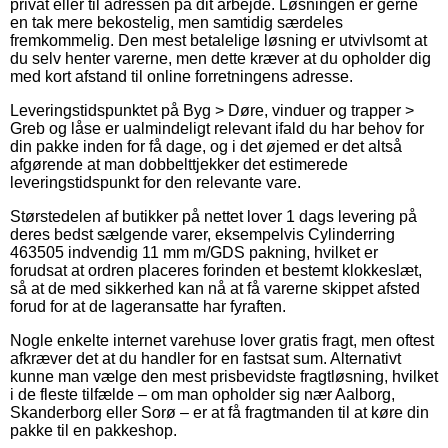
privat eller til adressen på dit arbejde. Løsningen er gerne
en tak mere bekostelig, men samtidig særdeles
fremkommelig. Den mest betalelige løsning er utvivlsomt at
du selv henter varerne, men dette kræver at du opholder dig
med kort afstand til online forretningens adresse.
Leveringstidspunktet på Byg > Døre, vinduer og trapper >
Greb og låse er ualmindeligt relevant ifald du har behov for
din pakke inden for få dage, og i det øjemed er det altså
afgørende at man dobbelttjekker det estimerede
leveringstidspunkt for den relevante vare.
Størstedelen af butikker på nettet lover 1 dags levering på
deres bedst sælgende varer, eksempelvis Cylinderring
463505 indvendig 11 mm m/GDS pakning, hvilket er
forudsat at ordren placeres forinden et bestemt klokkeslæt,
så at de med sikkerhed kan nå at få varerne skippet afsted
forud for at de lageransatte har fyraften.
Nogle enkelte internet varehuse lover gratis fragt, men oftest
afkræver det at du handler for en fastsat sum. Alternativt
kunne man vælge den mest prisbevidste fragtløsning, hvilket
i de fleste tilfælde – om man opholder sig nær Aalborg,
Skanderborg eller Sorø – er at få fragtmanden til at køre din
pakke til en pakkeshop.