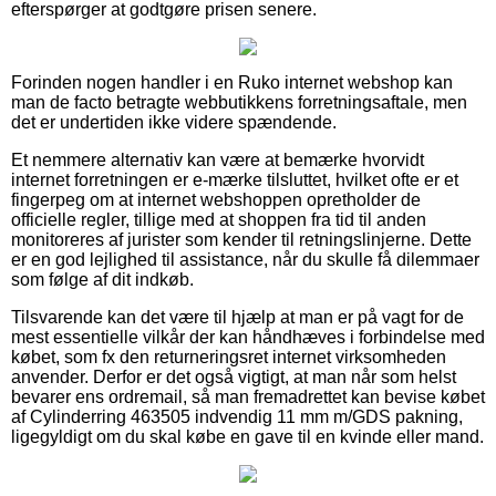
efterspørger at godtgøre prisen senere.
Forinden nogen handler i en Ruko internet webshop kan
man de facto betragte webbutikkens forretningsaftale, men
det er undertiden ikke videre spændende.
Et nemmere alternativ kan være at bemærke hvorvidt
internet forretningen er e-mærke tilsluttet, hvilket ofte er et
fingerpeg om at internet webshoppen opretholder de
officielle regler, tillige med at shoppen fra tid til anden
monitoreres af jurister som kender til retningslinjerne. Dette
er en god lejlighed til assistance, når du skulle få dilemmaer
som følge af dit indkøb.
Tilsvarende kan det være til hjælp at man er på vagt for de
mest essentielle vilkår der kan håndhæves i forbindelse med
købet, som fx den returneringsret internet virksomheden
anvender. Derfor er det også vigtigt, at man når som helst
bevarer ens ordremail, så man fremadrettet kan bevise købet
af Cylinderring 463505 indvendig 11 mm m/GDS pakning,
ligegyldigt om du skal købe en gave til en kvinde eller mand.