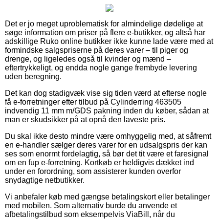
Det er jo meget uproblematisk for almindelige dødelige at
søge information om priser på flere e-butikker, og altså har
adskillige Ruko online butikker ikke kunne lade være med at
formindske salgspriserne på deres varer – til piger og
drenge, og ligeledes også til kvinder og mænd –
eftertrykkeligt, og endda nogle gange frembyde levering
uden beregning.
Det kan dog stadigvæk vise sig tiden værd at efterse nogle
få e-forretninger efter tilbud på Cylinderring 463505
indvendig 11 mm m/GDS pakning inden du køber, sådan at
man er skudsikker på at opnå den laveste pris.
Du skal ikke desto mindre være omhyggelig med, at såfremt
en e-handler sælger deres varer for en udsalgspris der kan
ses som enormt fordelagtig, så bør det tit være et faresignal
om en fup e-forretning. Kortkøb er heldigvis dækket ind
under en forordning, som assisterer kunden overfor
snydagtige netbutikker.
Vi anbefaler køb med gængse betalingskort eller betalinger
med mobilen. Som alternativ burde du anvende et
afbetalingstilbud som eksempelvis ViaBill, når du