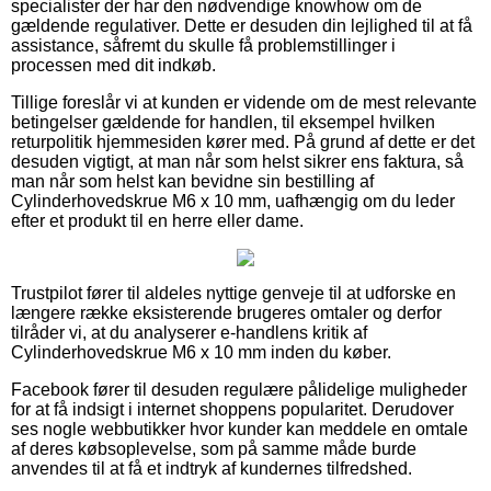
specialister der har den nødvendige knowhow om de
gældende regulativer. Dette er desuden din lejlighed til at få
assistance, såfremt du skulle få problemstillinger i
processen med dit indkøb.
Tillige foreslår vi at kunden er vidende om de mest relevante
betingelser gældende for handlen, til eksempel hvilken
returpolitik hjemmesiden kører med. På grund af dette er det
desuden vigtigt, at man når som helst sikrer ens faktura, så
man når som helst kan bevidne sin bestilling af
Cylinderhovedskrue M6 x 10 mm, uafhængig om du leder
efter et produkt til en herre eller dame.
Trustpilot fører til aldeles nyttige genveje til at udforske en
længere række eksisterende brugeres omtaler og derfor
tilråder vi, at du analyserer e-handlens kritik af
Cylinderhovedskrue M6 x 10 mm inden du køber.
Facebook fører til desuden regulære pålidelige muligheder
for at få indsigt i internet shoppens popularitet. Derudover
ses nogle webbutikker hvor kunder kan meddele en omtale
af deres købsoplevelse, som på samme måde burde
anvendes til at få et indtryk af kundernes tilfredshed.