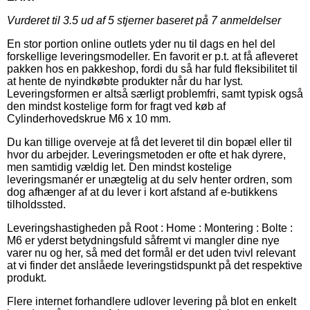
Vurderet til
3.5
ud af 5 stjerner baseret på
7
anmeldelser
En stor portion online outlets yder nu til dags en hel del
forskellige leveringsmodeller. En favorit er p.t. at få afleveret
pakken hos en pakkeshop, fordi du så har fuld fleksibilitet til
at hente de nyindkøbte produkter når du har lyst.
Leveringsformen er altså særligt problemfri, samt typisk også
den mindst kostelige form for fragt ved køb af
Cylinderhovedskrue M6 x 10 mm.
Du kan tillige overveje at få det leveret til din bopæl eller til
hvor du arbejder. Leveringsmetoden er ofte et hak dyrere,
men samtidig vældig let. Den mindst kostelige
leveringsmanér er unægtelig at du selv henter ordren, som
dog afhænger af at du lever i kort afstand af e-butikkens
tilholdssted.
Leveringshastigheden på Root : Home : Montering : Bolte :
M6 er yderst betydningsfuld såfremt vi mangler dine nye
varer nu og her, så med det formål er det uden tvivl relevant
at vi finder det anslåede leveringstidspunkt på det respektive
produkt.
Flere internet forhandlere udlover levering på blot en enkelt