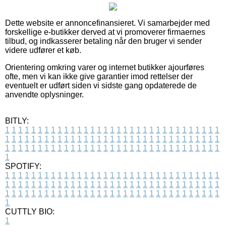
Dette website er annoncefinansieret. Vi samarbejder med
forskellige e-butikker derved at vi promoverer firmaernes
tilbud, og indkasserer betaling når den bruger vi sender
videre udfører et køb.
Orientering omkring varer og internet butikker ajourføres
ofte, men vi kan ikke give garantier imod rettelser der
eventuelt er udført siden vi sidste gang opdaterede de
anvendte oplysninger.
BITLY:
1
1
1
1
1
1
1
1
1
1
1
1
1
1
1
1
1
1
1
1
1
1
1
1
1
1
1
1
1
1
1
1
1
1
1
1
1
1
1
1
1
1
1
1
1
1
1
1
1
1
1
1
1
1
1
1
1
1
1
1
1
1
1
1
1
1
1
1
1
1
1
1
1
1
1
1
1
1
1
1
1
1
1
1
1
1
1
1
1
1
1
1
1
1
1
1
1
1
1
1
SPOTIFY:
1
1
1
1
1
1
1
1
1
1
1
1
1
1
1
1
1
1
1
1
1
1
1
1
1
1
1
1
1
1
1
1
1
1
1
1
1
1
1
1
1
1
1
1
1
1
1
1
1
1
1
1
1
1
1
1
1
1
1
1
1
1
1
1
1
1
1
1
1
1
1
1
1
1
1
1
1
1
1
1
1
1
1
1
1
1
1
1
1
1
1
1
1
1
1
1
1
1
1
1
CUTTLY BIO:
1