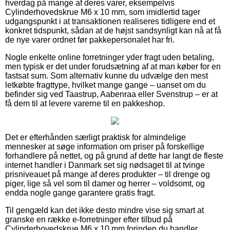
hverdag på mange af deres varer, eksempelvis
Cylinderhovedskrue M6 x 10 mm, som imidlertid tager
udgangspunkt i at transaktionen realiseres tidligere end et
konkret tidspunkt, sådan at de højst sandsynligt kan nå at få
de nye varer ordnet før pakkepersonalet har fri.
Nogle enkelte online forretninger yder fragt uden betaling,
men typisk er det under forudsætning af at man køber for en
fastsat sum. Som alternativ kunne du udvælge den mest
letkøbte fragttype, hvilket mange gange – uanset om du
befinder sig ved Taastrup, Aabenraa eller Svenstrup – er at
få dem til at levere varerne til en pakkeshop.
Det er efterhånden særligt praktisk for almindelige
mennesker at søge information om priser på forskellige
forhandlere på nettet, og på grund af dette har langt de fleste
internet handler i Danmark set sig nødsaget til at tvinge
prisniveauet på mange af deres produkter – til drenge og
piger, lige så vel som til damer og herrer – voldsomt, og
endda nogle gange garantere gratis fragt.
Til gengæld kan det ikke desto mindre vise sig smart at
granske en række e-forretninger efter tilbud på
Cylinderhovedskrue M6 x 10 mm forinden du handler,