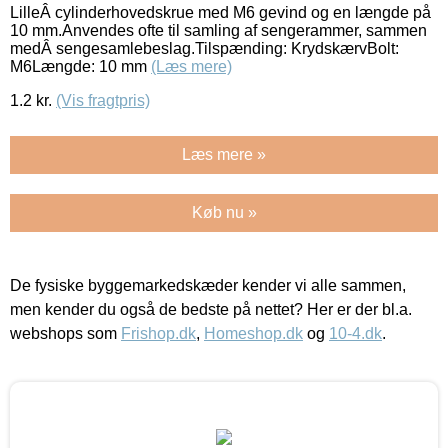
LilleÂ cylinderhovedskrue med M6 gevind og en længde på
10 mm.Anvendes ofte til samling af sengerammer, sammen
medÂ sengesamlebeslag.Tilspænding: KrydskærvBolt:
M6Længde: 10 mm
(Læs mere)
1.2
kr.
(Vis fragtpris)
Læs mere »
Køb nu »
De fysiske byggemarkedskæder kender vi alle sammen,
men kender du også de bedste på nettet? Her er der bl.a.
webshops som
Frishop.dk
,
Homeshop.dk
og
10-4.dk
.