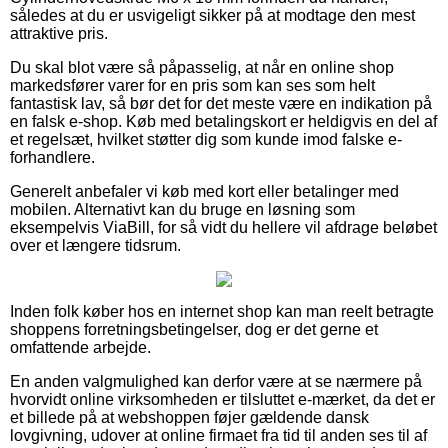
således at du er usvigeligt sikker på at modtage den mest
attraktive pris.
Du skal blot være så påpasselig, at når en online shop
markedsfører varer for en pris som kan ses som helt
fantastisk lav, så bør det for det meste være en indikation på
en falsk e-shop. Køb med betalingskort er heldigvis en del af
et regelsæt, hvilket støtter dig som kunde imod falske e-
forhandlere.
Generelt anbefaler vi køb med kort eller betalinger med
mobilen. Alternativt kan du bruge en løsning som
eksempelvis ViaBill, for så vidt du hellere vil afdrage beløbet
over et længere tidsrum.
Inden folk køber hos en internet shop kan man reelt betragte
shoppens forretningsbetingelser, dog er det gerne et
omfattende arbejde.
En anden valgmulighed kan derfor være at se nærmere på
hvorvidt online virksomheden er tilsluttet e-mærket, da det er
et billede på at webshoppen føjer gældende dansk
lovgivning, udover at online firmaet fra tid til anden ses til af