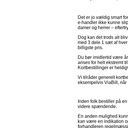
Det er jo vældig smart fo
e-handler ikke kunne slip
damer og herrer – eftertr
Dog kan det trods alt bli
med 3 dele 1 sæt af hver 
billigste pris.
Du bør imidlertid være år
anses for helt ekstremt t
Kortbestillinger er heldi
Vi tilråder generelt kort
eksempelvis ViaBill, når
Inden folk bestiller på e
videre spændende.
En anden mulighed kunne 
kan være en indikation o
forhandleren regelmæssig