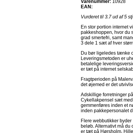
Varenummer:
10928
EAN:
Vurderet til
3.7
ud af 5 st
En stor portion internet
pakkeshoppen, hvor du så
grad smertefri, samt ma
3 dele 1 sæt af hver størr
Du bør ligeledes tænke ove
Leveringsmetoden er uhel
betalelige leveringsvers
er tæt på internet selskab
Fragtperioden på Malervæ
det øjemed er det utvivl
Adskillige forretninger 
Cykellakpensel sæt med 3
gemmenføres inden et nøja
inden pakkepersonalet d
Flere webbutikker byder 
beløb. Alternativt må du
er tæt på Hørsholm, Hiller