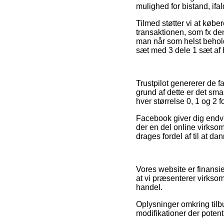
mulighed for bistand, if
Tilmed støtter vi at køb
transaktionen, som fx de
man når som helst behold
sæt med 3 dele 1 sæt af h
Trustpilot genererer de f
grund af dette er det sm
hver størrelse 0, 1 og 2 f
Facebook giver dig endvid
der en del online virks
drages fordel af til at da
Vores website er finansi
at vi præsenterer virkso
handel.
Oplysninger omkring tilbu
modifikationer der potent