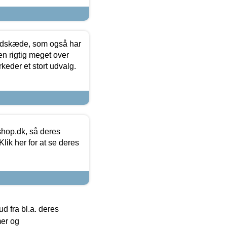
edskæde, som også har
en rigtig meget over
keder et stort udvalg.
hop.dk, så deres
lik her for at se deres
 fra bl.a. deres
mer og