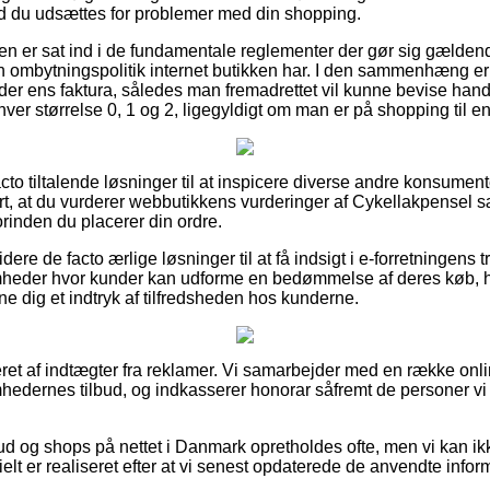
ald du udsættes for problemer med din shopping.
eren er sat ind i de fundamentale reglementer der gør sig gælden
n ombytningspolitik internet butikken har. I den sammenhæng er 
er ens faktura, således man fremadrettet vil kunne bevise han
ver størrelse 0, 1 og 2, ligegyldigt om man er på shopping til en
acto tiltalende løsninger til at inspicere diverse andre konsumen
art, at du vurderer webbutikkens vurderinger af Cykellakpensel 
orinden du placerer din ordre.
ere de facto ærlige løsninger til at få indsigt i e-forretningens
omheder hvor kunder kan udforme en bedømmelse af deres køb, 
nne dig et indtryk af tilfredsheden hos kunderne.
eret af indtægter fra reklamer. Vi samarbejder med en række on
mhedernes tilbud, og indkasserer honorar såfremt de personer vi
d og shops på nettet i Danmark opretholdes ofte, men vi kan ikke
ielt er realiseret efter at vi senest opdaterede de anvendte infor