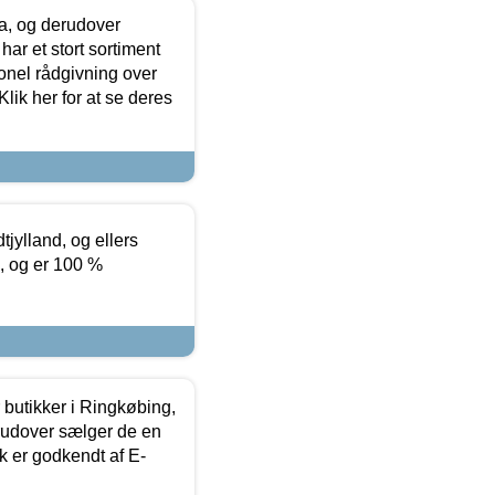
ia, og derudover
ar et stort sortiment
onel rådgivning over
ik her for at se deres
tjylland, og ellers
4, og er 100 %
butikker i Ringkøbing,
rudover sælger de en
k er godkendt af E-