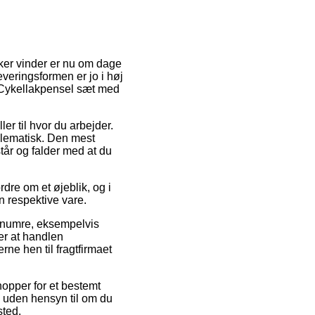
kker vinder er nu om dage
veringsformen er jo i høj
 Cykellakpensel sæt med
ler til hvor du arbejder.
blematisk. Den mest
tår og falder med at du
dre om et øjeblik, og i
n respektive vare.
renumre, eksempelvis
er at handlen
ne hen til fragtfirmaet
opper for et bestemt
– uden hensyn til om du
sted.