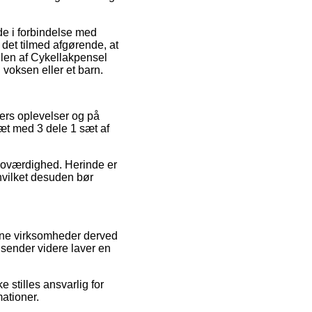
de i forbindelse med
det tilmed afgørende, at
dlen af Cykellakpensel
 voksen eller et barn.
ters oplevelser og på
sæt med 3 dele 1 sæt af
 troværdighed. Herinde er
hvilket desuden bør
line virksomheder derved
 sender videre laver en
 stilles ansvarlig for
mationer.