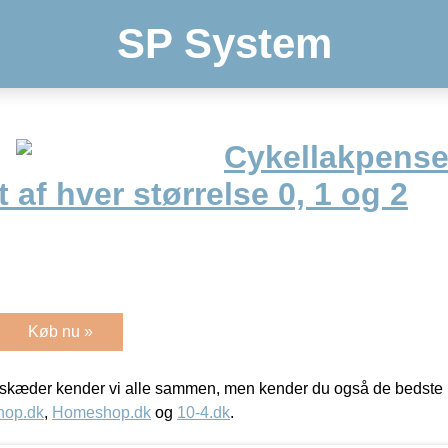
SP System
Cykellakpense
 af hver størrelse 0, 1 og 2
Køb nu »
kæder kender vi alle sammen, men kender du også de bedste p
hop.dk
,
Homeshop.dk
og
10-4.dk
.