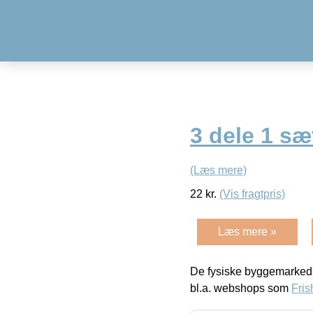
3 dele 1 sæt
(Læs mere)
22
kr.
(Vis fragtpris)
Læs mere »
De fysiske byggemarkeds
bl.a. webshops som
Fris