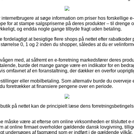
r internetbrugere at søge information om priser hos forskellige e-
pe for at stampe salgspriserne på deres produkter – til drenge og 
ykkeligt, og endda nogle gange tilbyde fragt uden betaling.
ve fordelagtigt at besigtige flere shops på nettet efter rabatkode
størrelse 0, 1 og 2 inden du shopper, således at du er velinforme
vågen med, at såfremt en e-forretning markedsfører deres produkt
iltalende, burde det mange gange være en indikator for en bedrag
gvis omfavnet af en foranstaltning, der dækker en overfor uoprigtig
bestillinger eller mobilbetaling. Som alternativ burde du overveje
 du foretrækker at finansiere pengene over en periode.
n butik på nettet kan de principielt læse dens forretningsbetingel
måske være at efterse om online virksomheden er tilsluttet e-
m at online firmaet overholder gældende dansk lovgivning, tillig
t undersøges af fagmænd som er indført i de gældende vilkår. 