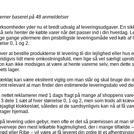
jerner baseret på
48
anmeldelser
 virksomheder yder nu et bredt udvalg af leveringsudgaver. En si
 selv henter de købte varer når det passer ind i din hverdag. Le
nge gange ydermere den prisbilligste leveringsmåde ved køb af
else 0, 1 og 2.
r at bestille produkterne til levering til din lejlighed eller hus el
digvis lidt mere omkostningsfuld, men lige så vel særligt upro
ion kan ikke modsiges at være at hente varerne selv, men dette s
ets lager.
rktøj kan være ekstremt vigtig om man står og skal bruge din or
somt relevant at man finder den estimerede leveringsdato ved de
på nettet reklamerer med 1 dags fragt på mange af shoppens va
 dele 1 sæt af hver størrelse 0, 1 og 2, men som trods alt kræv
gtigt klokkeslæt, således at de sandsynligvis kan nå at få varer
rager hjemad.
på levering uden gebyr, men ofte er det så præmissen at man sh
 overveje den mest letkøbte fragtmulighed, der i mange tilfælde 
ød eller Ribe – vil være at få leveret din ordre til et afhentnings