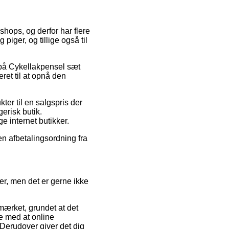
shops, og derfor har flere
piger, og tillige også til
r på Cykellakpensel sæt
ret til at opnå den
er til en salgspris der
erisk butik.
e internet butikker.
 en afbetalingsordning fra
ser, men det er gerne ikke
mærket, grundet at det
e med at online
Derudover giver det dig