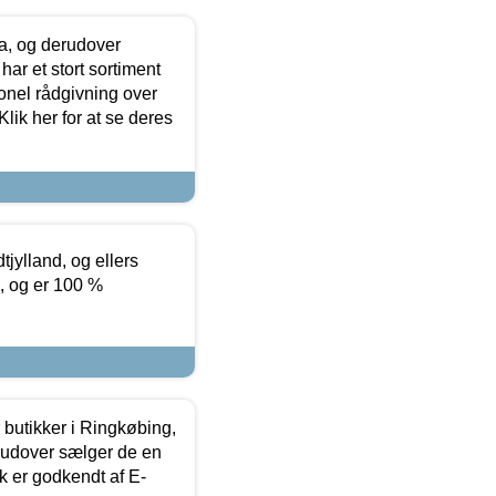
ia, og derudover
ar et stort sortiment
onel rådgivning over
ik her for at se deres
tjylland, og ellers
4, og er 100 %
butikker i Ringkøbing,
rudover sælger de en
k er godkendt af E-