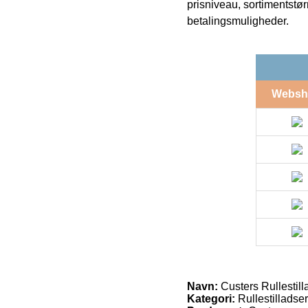
prisniveau, sortimentstø
betalingsmuligheder.
Websh
Navn:
Custers Rullestil
Kategori:
Rullestilladser