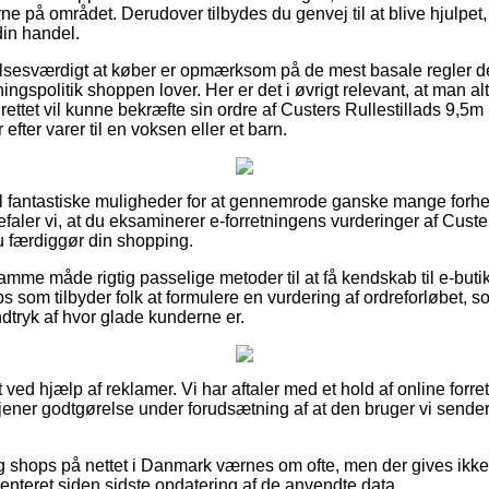
erne på området. Derudover tilbydes du genvej til at blive hjulpet
in handel.
sesværdigt at køber er opmærksom på de mest basale regler der 
gspolitik shoppen lover. Her er det i øvrigt relevant, at man al
rettet vil kunne bekræfte sin ordre af Custers Rullestillads 9,5m
fter varer til en voksen eller et barn.
del fantastiske muligheder for at gennemrode ganske mange for
aler vi, at du eksaminerer e-forretningens vurderinger af Custe
u færdiggør din shopping.
me måde rigtig passelige metoder til at få kendskab til e-butik
s som tilbyder folk at formulere en vurdering af ordreforløbet
indtryk af hvor glade kunderne er.
 ved hjælp af reklamer. Vi har aftaler med et hold af online forre
tjener godtgørelse under forudsætning af at den bruger vi sender
 shops på nettet i Danmark værnes om ofte, men der gives ikke
enteret siden sidste opdatering af de anvendte data.