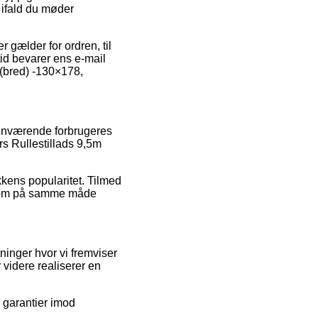
, ifald du møder
gælder for ordren, til
tid bevarer ens e-mail
 (bred) -130×178,
henværende forbrugeres
rs Rullestillads 9,5m
kens popularitet. Tilmed
, som på samme måde
tninger hvor vi fremviser
 videre realiserer en
 garantier imod