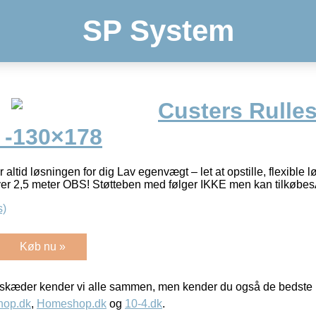
SP System
Custers Rulles
) -130×178
ar altid løsningen for dig Lav egenvægt – let at opstille, flexibl
ver 2,5 meter OBS! Støtteben med følger IKKE men kan tilkøbe
s)
Køb nu »
kæder kender vi alle sammen, men kender du også de bedste p
hop.dk
,
Homeshop.dk
og
10-4.dk
.