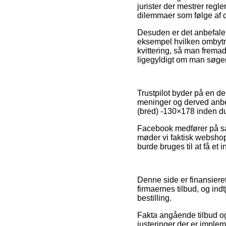
jurister der mestrer regl
dilemmaer som følge af d
Desuden er det anbefalel
eksempel hvilken ombytnin
kvittering, så man fremad
ligegyldigt om man søger e
Trustpilot byder på en 
meninger og derved anbef
(bred) -130×178 inden d
Facebook medfører på sam
møder vi faktisk webshop
burde bruges til at få et 
Denne side er finansieret
firmaernes tilbud, og ind
bestilling.
Fakta angående tilbud og
justeringer der er implem