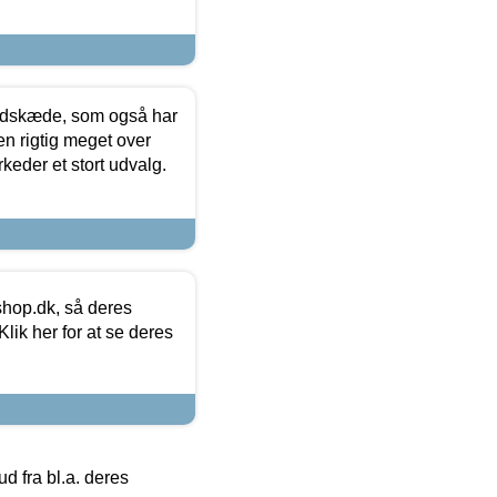
edskæde, som også har
en rigtig meget over
keder et stort udvalg.
hop.dk, så deres
lik her for at se deres
 fra bl.a. deres