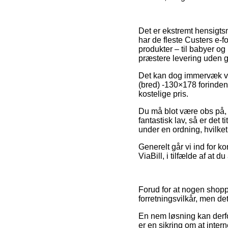
Det er ekstremt hensigtsm
har de fleste Custers e-
produkter – til babyer o
præstere levering uden g
Det kan dog immervæk være
(bred) -130×178 forinden
kostelige pris.
Du må blot være obs på, at
fantastisk lav, så er det 
under en ordning, hvilket 
Generelt går vi ind for k
ViaBill, i tilfælde af at
Forud for at nogen shoppe
forretningsvilkår, men de
En nem løsning kan derfo
er en sikring om at inter