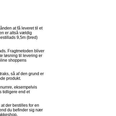
nden at få leveret til et
en er altså vældig
stillads 9,5m (bred)
ads. Fragtmetoden bliver
 løsning til levering er
online shoppens
straks, så af den grund er
nde produkt.
renumre, eksempelvis
 tidligere end et
at der bestilles for en
 end du befinder sig nær
 pakkeshop.