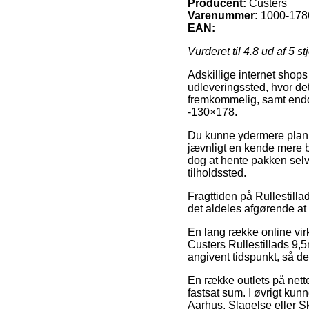
Producent:
Custers
Varenummer:
1000-178
EAN:
Vurderet til
4.8
ud af 5 st
Adskillige internet shops 
udleveringssted, hvor det
fremkommelig, samt endda
-130×178.
Du kunne ydermere planlæ
jævnligt en kende mere be
dog at hente pakken selv
tilholdssted.
Fragttiden på Rullestillad
det aldeles afgørende at
En lang række online vi
Custers Rullestillads 9,5
angivent tidspunkt, så de 
En række outlets på nettet
fastsat sum. I øvrigt kun
Aarhus, Slagelse eller Skj