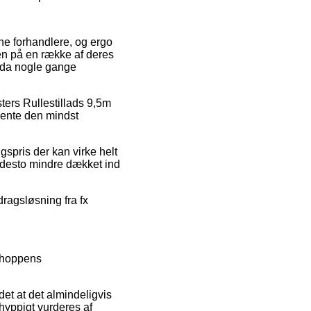
ine forhandlere, og ergo
en på en række af deres
ndda nogle gange
ters Rullestillads 9,5m
hente den mindst
lgspris der kan virke helt
ke desto mindre dækket ind
dragsløsning fra fx
-shoppens
et at det almindeligvis
 hyppigt vurderes af