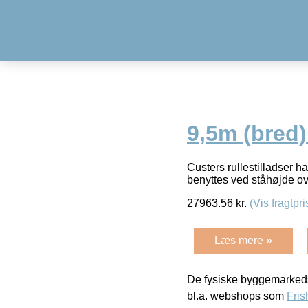
9,5m (bred
Custers rullestilladser h
benyttes ved ståhøjde o
27963.56
kr.
(Vis fragtpri
Læs mere »
De fysiske byggemarkeds
bl.a. webshops som
Fris