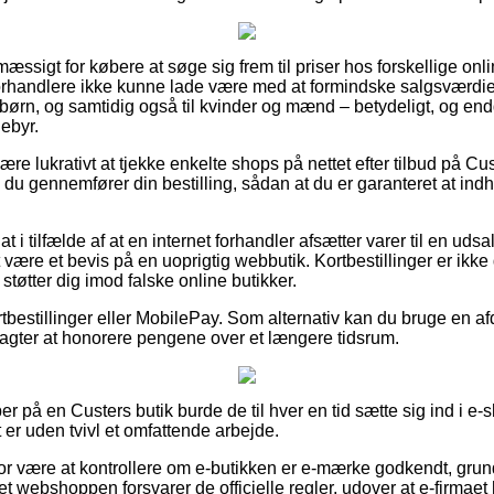
æssigt for købere at søge sig frem til priser hos forskellige onl
forhandlere ikke kunne lade være med at formindske salgsværdi
g børn, og samtidig også til kvinder og mænd – betydeligt, og e
ebyr.
 lukrativt at tjekke enkelte shops på nettet efter tilbud på Cus
 du gennemfører din bestilling, sådan at du er garanteret at ind
 i tilfælde af at en internet forhandler afsætter varer til en udsa
tit være et bevis på en uoprigtig webbutik. Kortbestillinger er ik
støtter dig imod falske online butikker.
ortbestillinger eller MobilePay. Som alternativ kan du bruge en af
 du agter at honorere pengene over et længere tidsrum.
r på en Custers butik burde de til hver en tid sætte sig ind i e
t er uden tvivl et omfattende arbejde.
r være at kontrollere om e-butikken er e-mærke godkendt, grund
net webshoppen forsvarer de officielle regler, udover at e-firmaet