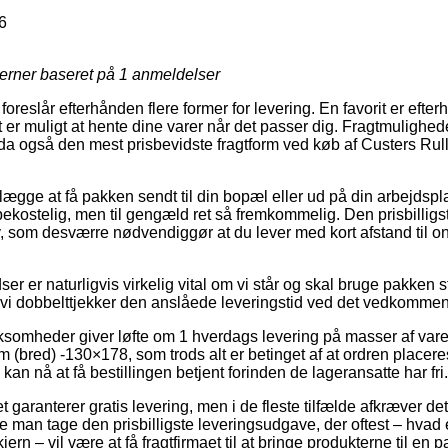
6
jerner baseret på
1
anmeldelser
foreslår efterhånden flere former for levering. En favorit er efterhå
 er muligt at hente dine varer når det passer dig. Fragtmulighed
 også den mest prisbevidste fragtform ved køb af Custers Rulle
gge at få pakken sendt til din bopæl eller ud på din arbejdspl
kostelig, men til gengæld ret så fremkommelig. Den prisbilligste
, som desværre nødvendiggør at du lever med kort afstand til 
ser er naturligvis virkelig vital om vi står og skal bruge pakken 
 vi dobbelttjekker den anslåede leveringstid ved det vedkomme
rksomheder giver løfte om 1 hverdags levering på masser af va
m (bred) -130×178, som trods alt er betinget af at ordren placeres
kan nå at få bestillingen betjent forinden de lageransatte har fri.
 garanterer gratis levering, men i de fleste tilfælde afkræver det 
ne man tage den prisbilligste leveringsudgave, der oftest – hvad
ern – vil være at få fragtfirmaet til at bringe produkterne til en