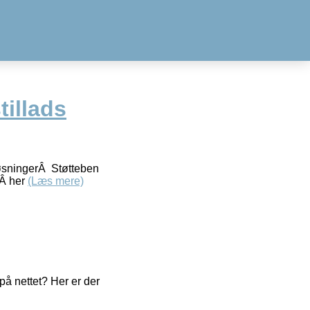
tillads
e løsningerÂ Støtteben
sÂ her
(Læs mere)
å nettet? Her er der