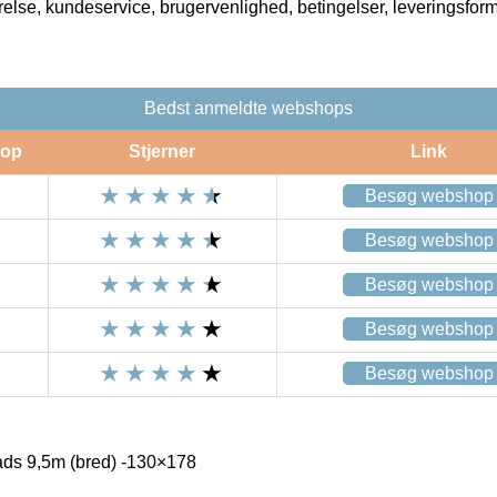
rrelse, kundeservice, brugervenlighed, betingelser, leveringsfor
Bedst anmeldte webshops
op
Stjerner
Link
Besøg webshop
Besøg webshop
Besøg webshop
Besøg webshop
Besøg webshop
lads 9,5m (bred) -130×178