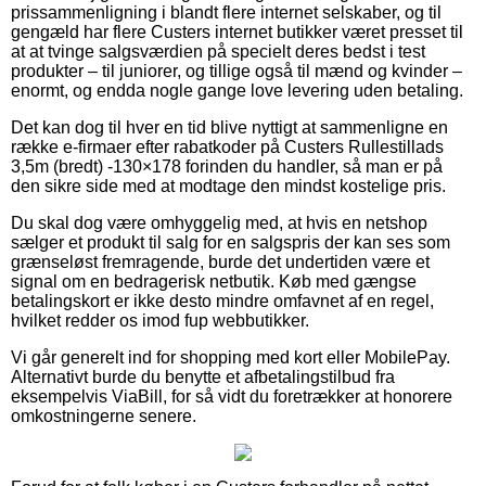
prissammenligning i blandt flere internet selskaber, og til
gengæld har flere Custers internet butikker været presset til
at at tvinge salgsværdien på specielt deres bedst i test
produkter – til juniorer, og tillige også til mænd og kvinder –
enormt, og endda nogle gange love levering uden betaling.
Det kan dog til hver en tid blive nyttigt at sammenligne en
række e-firmaer efter rabatkoder på Custers Rullestillads
3,5m (bredt) -130×178 forinden du handler, så man er på
den sikre side med at modtage den mindst kostelige pris.
Du skal dog være omhyggelig med, at hvis en netshop
sælger et produkt til salg for en salgspris der kan ses som
grænseløst fremragende, burde det undertiden være et
signal om en bedragerisk netbutik. Køb med gængse
betalingskort er ikke desto mindre omfavnet af en regel,
hvilket redder os imod fup webbutikker.
Vi går generelt ind for shopping med kort eller MobilePay.
Alternativt burde du benytte et afbetalingstilbud fra
eksempelvis ViaBill, for så vidt du foretrækker at honorere
omkostningerne senere.