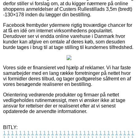
derfor stiller vi forslag om, at du kigger nærmere på online
shoppens anmeldelser af Custers Rullestillads 3,5m (bredt)
-130×178 inden du lægger din bestilling.
Facebook frembyder ydermere rigtig troværdige chancer for
at få en idé om internet virksomhedens popularitet.
Derudover ser vi endda online varehuse i Danmark hvor
kunder kan afgive en omtale af deres køb, som desuden
burde tages i brug til at tage stilling til kundernes tilfredshed.
Vores side er finansieret ved hjælp af reklamer. Vi har faste
samarbejder med en lang række forretninger på nettet hvor
vi formidler deres tilbud, og tager godtgørelse såfremt en af
vores besøgende realiserer en bestilling.
Orientering vedrørende produkter og firmaer på nettet
vedligeholdes rutinemæssigt, men vi ønsker ikke at tage
ansvar for rettelser der er realiseret efter at vi senest
opdaterede de anvendte informationer.
BITLY:
1
1
1
1
1
1
1
1
1
1
1
1
1
1
1
1
1
1
1
1
1
1
1
1
1
1
1
1
1
1
1
1
1