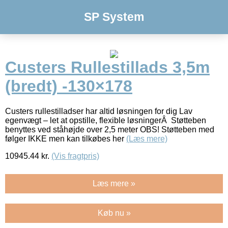
SP System
Custers Rullestillads 3,5m
(bredt) -130×178
Custers rullestilladser har altid løsningen for dig Lav
egenvægt – let at opstille, flexible løsningerÂ Støtteben
benyttes ved ståhøjde over 2,5 meter OBS! Støtteben med
følger IKKE men kan tilkøbes her
(Læs mere)
10945.44
kr.
(Vis fragtpris)
Læs mere »
Køb nu »