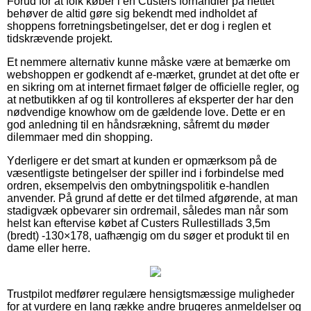
Forud for at folk køber i en Custers forhandler på nettet
behøver de altid gøre sig bekendt med indholdet af
shoppens forretningsbetingelser, det er dog i reglen et
tidskrævende projekt.
Et nemmere alternativ kunne måske være at bemærke om
webshoppen er godkendt af e-mærket, grundet at det ofte er
en sikring om at internet firmaet følger de officielle regler, og
at netbutikken af og til kontrolleres af eksperter der har den
nødvendige knowhow om de gældende love. Dette er en
god anledning til en håndsrækning, såfremt du møder
dilemmaer med din shopping.
Yderligere er det smart at kunden er opmærksom på de
væsentligste betingelser der spiller ind i forbindelse med
ordren, eksempelvis den ombytningspolitik e-handlen
anvender. På grund af dette er det tilmed afgørende, at man
stadigvæk opbevarer sin ordremail, således man når som
helst kan eftervise købet af Custers Rullestillads 3,5m
(bredt) -130×178, uafhængig om du søger et produkt til en
dame eller herre.
Trustpilot medfører regulære hensigtsmæssige muligheder
for at vurdere en lang række andre brugeres anmeldelser og