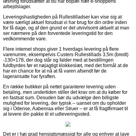
løsning forudsætter at du har bopæl nær e-shoppens
arbejdslager.
Leveringshastigheden på Rullestilladser kan vise sig at
være særligt aktuel forudsat vi har brug for din ordre inden
for få dage, og af den grund er det utvivlsomt aktuelt at man
ser nærmere på den forventede leveringstid for den
vedkommende vare.
Flere internet shops giver 1 hverdags levering på flere
varenumre, eksempelvis Custers Rullestillads 3,5m (bredt)
-130×178, der dog står og falder med at bestillingen
fuldbyrdes før et nøjagtigt klokkeslæt, med det formål at de
har en chance for at nå at få varen afsendt før de
lageransatte har fyraften.
En række butikker på nettet garanterer levering uden
betaling, men undertiden stiller det krav om at du køber for
en fastsat sum. Desuden bør du udvælge den billigste
mulighed for levering, der typisk – uanset om du opholder
sig i Odense, Aabenraa eller Struer – er at få fragtfirmaet til
at levere din pakke til et udleveringssted.
Det er i høj grad hensigtsmæssigt for alle og enhver at lave