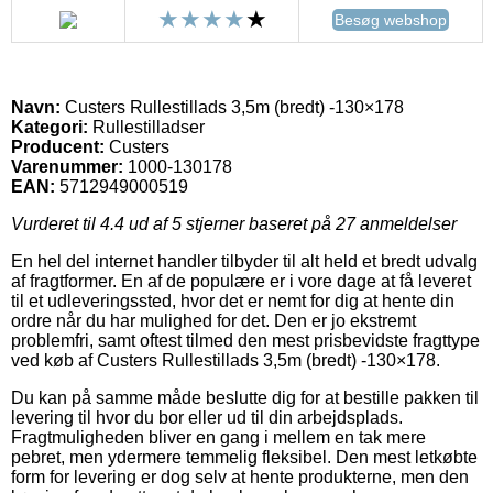
Besøg webshop
Navn:
Custers Rullestillads 3,5m (bredt) -130×178
Kategori:
Rullestilladser
Producent:
Custers
Varenummer:
1000-130178
EAN:
5712949000519
Vurderet til
4.4
ud af 5 stjerner baseret på
27
anmeldelser
En hel del internet handler tilbyder til alt held et bredt udvalg
af fragtformer. En af de populære er i vore dage at få leveret
til et udleveringssted, hvor det er nemt for dig at hente din
ordre når du har mulighed for det. Den er jo ekstremt
problemfri, samt oftest tilmed den mest prisbevidste fragttype
ved køb af Custers Rullestillads 3,5m (bredt) -130×178.
Du kan på samme måde beslutte dig for at bestille pakken til
levering til hvor du bor eller ud til din arbejdsplads.
Fragtmuligheden bliver en gang i mellem en tak mere
pebret, men ydermere temmelig fleksibel. Den mest letkøbte
form for levering er dog selv at hente produkterne, men den