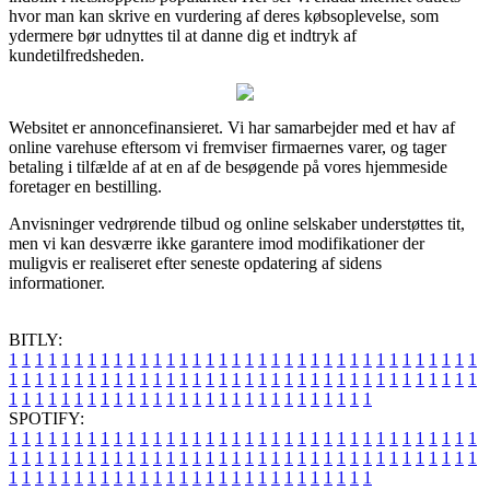
hvor man kan skrive en vurdering af deres købsoplevelse, som
ydermere bør udnyttes til at danne dig et indtryk af
kundetilfredsheden.
Websitet er annoncefinansieret. Vi har samarbejder med et hav af
online varehuse eftersom vi fremviser firmaernes varer, og tager
betaling i tilfælde af at en af de besøgende på vores hjemmeside
foretager en bestilling.
Anvisninger vedrørende tilbud og online selskaber understøttes tit,
men vi kan desværre ikke garantere imod modifikationer der
muligvis er realiseret efter seneste opdatering af sidens
informationer.
BITLY:
1
1
1
1
1
1
1
1
1
1
1
1
1
1
1
1
1
1
1
1
1
1
1
1
1
1
1
1
1
1
1
1
1
1
1
1
1
1
1
1
1
1
1
1
1
1
1
1
1
1
1
1
1
1
1
1
1
1
1
1
1
1
1
1
1
1
1
1
1
1
1
1
1
1
1
1
1
1
1
1
1
1
1
1
1
1
1
1
1
1
1
1
1
1
1
1
1
1
1
1
SPOTIFY:
1
1
1
1
1
1
1
1
1
1
1
1
1
1
1
1
1
1
1
1
1
1
1
1
1
1
1
1
1
1
1
1
1
1
1
1
1
1
1
1
1
1
1
1
1
1
1
1
1
1
1
1
1
1
1
1
1
1
1
1
1
1
1
1
1
1
1
1
1
1
1
1
1
1
1
1
1
1
1
1
1
1
1
1
1
1
1
1
1
1
1
1
1
1
1
1
1
1
1
1