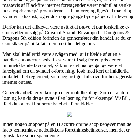
massevis af Blackfire internet foretagender været nødt til at sænke
udsalgspriserne på produkterne – til juniorer, og ligeså til mænd og
kvinder – drastisk, og endda nogle gange byde på gebyrfri levering.
Derfor kan det alligevel være nyttigt at prøve et par forskellige e-
shops efter udsalg på Curse of Strahd: Revamped – Dungeons &
Dragons 5th edition forinden du gennemfører din handel, så du er
skudsikker på at få fat i den mest betalelige pris.
Man skal imidlertid være årvågen med, at i tilfælde af at en e-
handler annoncerer bedst i test varer til salg for en pris der er
himmelråbende favorabel, så kunne det mange gange være et
faresignal om en svindel e-forretning. Køb med kort er imidlertid
omfattet af et reglement, som begunstiger folk overfor bedrageriske
internet outlets.
Generelt anbefaler vi kortkøb eller mobilbetaling. Som en anden
løsning kan du drage nytte af en løsning fra for eksempel ViaBill,
ifald du agter at honorere beløbet i flere bidder.
Inden nogen shopper på en Blackfire online shop behøver man de
facto gennemlæse netbutikkens forretningsbetingelser, men det er
typisk ikke super spændende.