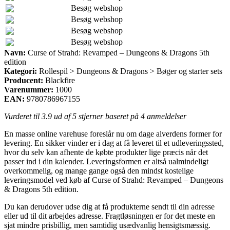
Besøg webshop
Besøg webshop
Besøg webshop
Besøg webshop
Navn:
Curse of Strahd: Revamped – Dungeons & Dragons 5th
edition
Kategori:
Rollespil > Dungeons & Dragons > Bøger og starter sets
Producent:
Blackfire
Varenummer:
1000
EAN:
9780786967155
Vurderet til
3.9
ud af 5 stjerner baseret på
4
anmeldelser
En masse online varehuse foreslår nu om dage alverdens former for
levering. En sikker vinder er i dag at få leveret til et udleveringssted,
hvor du selv kan afhente de købte produkter lige præcis når det
passer ind i din kalender. Leveringsformen er altså ualmindeligt
overkommelig, og mange gange også den mindst kostelige
leveringsmodel ved køb af Curse of Strahd: Revamped – Dungeons
& Dragons 5th edition.
Du kan derudover udse dig at få produkterne sendt til din adresse
eller ud til dit arbejdes adresse. Fragtløsningen er for det meste en
sjat mindre prisbillig, men samtidig usædvanlig hensigtsmæssig.