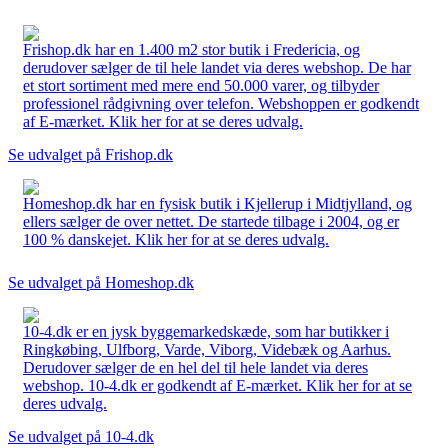
Frishop.dk har en 1.400 m2 stor butik i Fredericia, og
derudover sælger de til hele landet via deres webshop. De har
et stort sortiment med mere end 50.000 varer, og tilbyder
professionel rådgivning over telefon. Webshoppen er godkendt
af E-mærket. Klik her for at se deres udvalg.
Se udvalget på Frishop.dk
Homeshop.dk har en fysisk butik i Kjellerup i Midtjylland, og
ellers sælger de over nettet. De startede tilbage i 2004, og er
100 % danskejet. Klik her for at se deres udvalg.
Se udvalget på Homeshop.dk
10-4.dk er en jysk byggemarkedskæde, som har butikker i
Ringkøbing, Ulfborg, Varde, Viborg, Videbæk og Aarhus.
Derudover sælger de en hel del til hele landet via deres
webshop. 10-4.dk er godkendt af E-mærket. Klik her for at se
deres udvalg.
Se udvalget på 10-4.dk