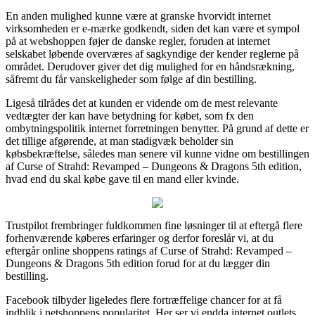
En anden mulighed kunne være at granske hvorvidt internet
virksomheden er e-mærke godkendt, siden det kan være et sympol
på at webshoppen føjer de danske regler, foruden at internet
selskabet løbende overværes af sagkyndige der kender reglerne på
området. Derudover giver det dig mulighed for en håndsrækning,
såfremt du får vanskeligheder som følge af din bestilling.
Ligeså tilrådes det at kunden er vidende om de mest relevante
vedtægter der kan have betydning for købet, som fx den
ombytningspolitik internet forretningen benytter. På grund af dette er
det tillige afgørende, at man stadigvæk beholder sin
købsbekræftelse, således man senere vil kunne vidne om bestillingen
af Curse of Strahd: Revamped – Dungeons & Dragons 5th edition,
hvad end du skal købe gave til en mand eller kvinde.
Trustpilot frembringer fuldkommen fine løsninger til at eftergå flere
forhenværende køberes erfaringer og derfor foreslår vi, at du
eftergår online shoppens ratings af Curse of Strahd: Revamped –
Dungeons & Dragons 5th edition forud for at du lægger din
bestilling.
Facebook tilbyder ligeledes flere fortræffelige chancer for at få
indblik i netshoppens popularitet. Her ser vi endda internet outlets