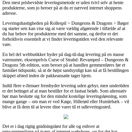
Den mest prisbevidste leveringsmetode er uden tvivl selv at hente
produkterne, som jo beroer på at du er nærved internet shoppens
adresse.
Leveringshastigheden på Rollespil > Dungeons & Dragons > Bøger
og starter sets kan vise sig at være vældig afgørende i tilfælde af at
du har behov for produkterne med det samme, og derfor er det
forholdsvis essentielt at vi finder leveringstiden ved den relevante
vare.
En hel del webbutikker byder på dag-til-dag levering på en masse
varenumre, eksempelvis Curse of Strahd: Revamped – Dungeons &
Dragons 5th edition, som beroer på at handlen gemmenføres før et
fastslået tidspunkt, så at de højst sandsynligt kan nå at få bestillingen
skippet afsted inden de pakkeansatte tager hjem.
Indtil flere e-firmaer frembyder levering uden gebyr, men undertiden
er det betinget af at man bestiller for et fastsat beløb. Som alternativ
bør man beslutte sig for den mindst kostelige leveringsløsning, som
mange gange – om man er ved Køge, Hillerød eller Humlebæk – vil
blive at få dem til at levere dine varer til et udleveringssted.
Det er i dag rigtig gnidningsløst for alle og enhver at
prissammenligne på tværs af internet webshops, og for det har