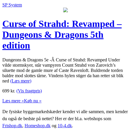
SP System
Curse of Strahd: Revamped –
Dungeons & Dragons 5th
edition
Dungeons & Dragons 5e -Â Curse of Strahd: Revamped Under
vilde stormskyer, står vampyren Count Strahd von Zarovich’s
siluette mod de gamle mure af Caste Ravenloft. Buldrende torden
baldre mod slottes tårne. Vindens hylen stiger da han retter sit blik
ned
(Læs mere)
699
kr.
(Vis fragtpris)
Læs mere »
Køb nu »
De fysiske byggemarkedskæder kender vi alle sammen, men kender
du også de bedste på nettet? Her er der bl.a. webshops som
Frishop.dk
,
Homeshop.dk
og
10-4.dk
.