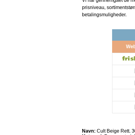
Vi har gennemgået de mes
prisniveau, sortimentstø
betalingsmuligheder.
We
Navn:
Cult Beige Rett. 3