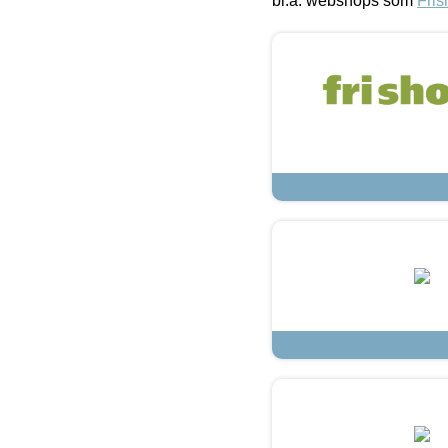
bl.a. webshops som
Fris