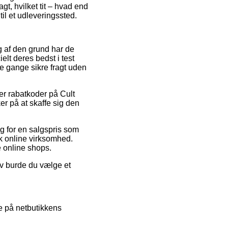
t, hvilket tit – hvad end
til et udleveringssted.
og af den grund har de
elt deres bedst i test
le gange sikre fragt uden
er rabatkoder på Cult
r på at skaffe sig den
g for en salgspris som
k online virksomhed.
e online shops.
iv burde du vælge et
se på netbutikkens