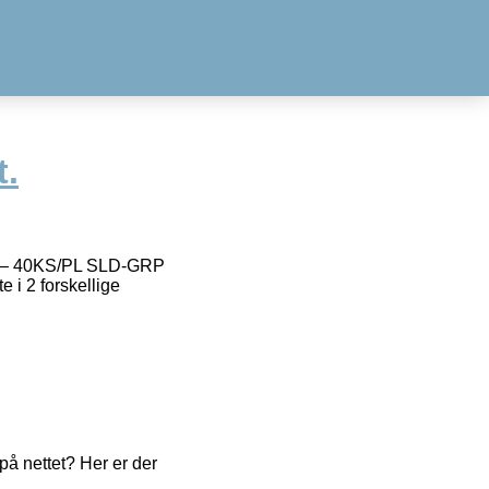
t.
S – 40KS/PL SLD-GRP
e i 2 forskellige
å nettet? Her er der