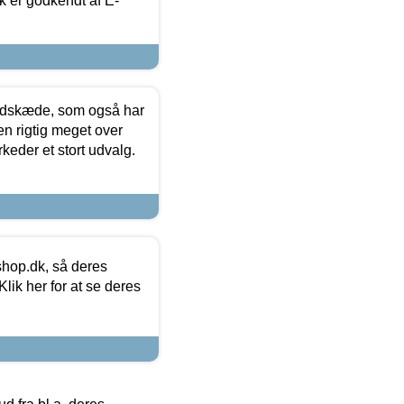
k er godkendt af E-
edskæde, som også har
en rigtig meget over
keder et stort udvalg.
hop.dk, så deres
lik her for at se deres