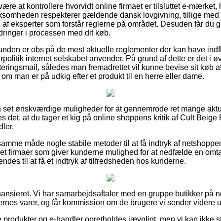
e at kontrollere hvorvidt online firmaet er tilsluttet e-mærket,
irksomheden respekterer gældende dansk lovgivning, tillige med
s af eksperter som forstår reglerne på området. Desuden får du g
ordringer i processen med dit køb.
kunden er obs på de mest aktuelle reglementer der kan have ind
rpolitik internet selskabet anvender. På grund af dette er det i ø
teringsmail, således man fremadrettet vil kunne bevise sit køb a
om man er på udkig efter et produkt til en herre eller dame.
an set ønskværdige muligheder for at gennemrode ret mange aktu
es det, at du tager et kig på online shoppens kritik af Cult Beig
dler.
mme måde nogle stabile metoder til at få indtryk af netshoppe
et firmaer som giver kunderne mulighed for at nedfælde en omtal
des til at få et indtryk af tilfredsheden hos kunderne.
nsieret. Vi har samarbejdsaftaler med en gruppe butikker på nett
nes varer, og får kommission om de brugere vi sender videre ud
produkter og e-handler opretholdes jævnligt, men vi kan ikke sti