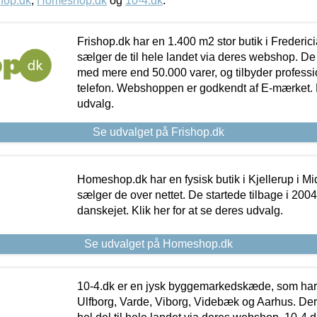
hop.dk
,
Homeshop.dk
og
10-4.dk
.
Frishop.dk har en 1.400 m2 stor butik i Frederic
sælger de til hele landet via deres webshop. De h
med mere end 50.000 varer, og tilbyder professi
telefon. Webshoppen er godkendt af E-mærket. Kl
udvalg.
Se udvalget på Frishop.dk
Homeshop.dk har en fysisk butik i Kjellerup i Mid
sælger de over nettet. De startede tilbage i 200
danskejet. Klik her for at se deres udvalg.
Se udvalget på Homeshop.dk
10-4.dk er en jysk byggemarkedskæde, som har 
Ulfborg, Varde, Viborg, Videbæk og Aarhus. De