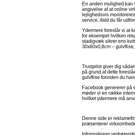
En anden mulighed kan vær
angivelse af at online v
lejlighedsvis monitorere
service, ifald du får udf
Ydermere foreslår vi at 
for eksempel hvilken retu
stadigvæk sikrer ens kvit
30x60x0,8cm – gulvflise, 
Trustpilot giver dig såd
på grund af dette foreslå
gulvflise forinden du han
Facebook genererer på sa
møder vi en række intern
hvilket ydermere må anven
Denne side er reklamefina
præsenterer virksomheder
Informationer vedrørende 