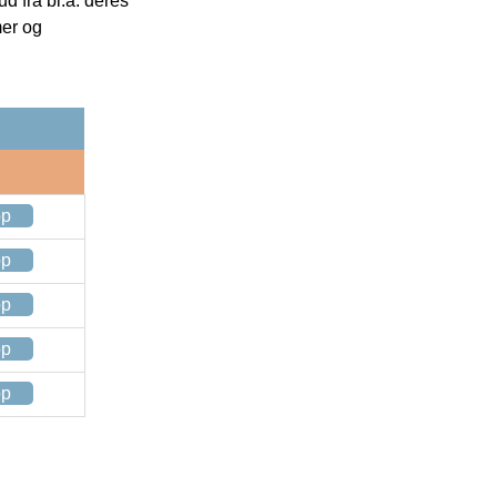
 fra bl.a. deres
mer og
op
op
op
op
op