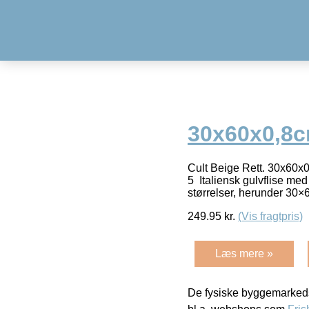
30x60x0,8cm
Cult Beige Rett. 30x6
5 Italiensk gulvflise med 
størrelser, herunder 30
249.95
kr.
(Vis fragtpris)
Læs mere »
De fysiske byggemarkeds