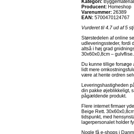
Kategori:
Byggematerialer
Producent:
Homeshop
Varenummer:
26389
EAN:
5700470124767
Vurderet til
4.7
ud af 5 st
Størstedelen af online s
udleveringssteder, fordi 
altså i høj grad gnidning
30x60x0,8cm – gulvflise.
Du kunne tillige forsøge 
lidt mere omkostningsful
være at hente ordren selv
Leveringshastigheden på 
din pakke øjeblikkeligt, 
pågældende produkt.
Flere internet firmaer y
Beige Rett. 30x60x0,8cm –
tidspunkt, med hensynstag
lagerpersonalet holder fy
Nogle få e-shops i Danma