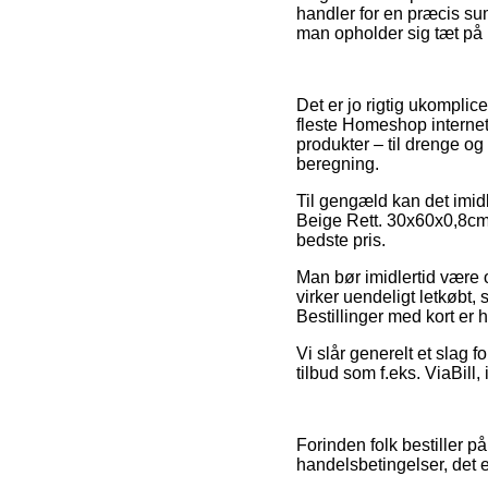
handler for en præcis sum
man opholder sig tæt på Hø
Det er jo rigtig ukomplice
fleste Homeshop internet 
produkter – til drenge og
beregning.
Til gengæld kan det imid
Beige Rett. 30x60x0,8cm 
bedste pris.
Man bør imidlertid være 
virker uendeligt letkøbt
Bestillinger med kort er 
Vi slår generelt et slag 
tilbud som f.eks. ViaBill,
Forinden folk bestiller 
handelsbetingelser, det e