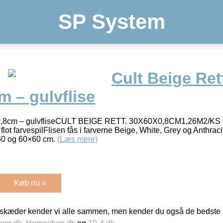
SP System
Cult Beige Ret
 – gulvflise
0x0,8cm – gulvfliseCULT BEIGE RETT. 30X60X0,8CM1,26M2/K
flot farvespilFlisen fås i farverne Beige, White, Grey og Anthracit
×60 og 60×60 cm.
(Læs mere)
Køb nu »
kæder kender vi alle sammen, men kender du også de bedste p