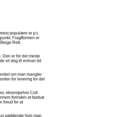
mest populære er p.t.
dspunkt. Fragtformen er
 Beige Rett.
. Den er for det meste
 vil dog til enhver tid
ssentiel om man mangler
onten for levering for det
rer, eksempelvis Cult
ennem forinden et fastsat
 forud for at
 kun gældende hvis man