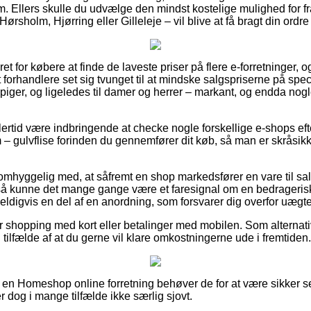
. Ellers skulle du udvælge den mindst kostelige mulighed for frag
rsholm, Hjørring eller Gilleleje – vil blive at få bragt din ordre 
ret for købere at finde de laveste priser på flere e-forretninger, 
forhandlere set sig tvunget til at mindske salgspriserne på speci
 piger, og ligeledes til damer og herrer – markant, og endda nog
lertid være indbringende at checke nogle forskellige e-shops eft
– gulvflise forinden du gennemfører dit køb, så man er skråsikke
omhyggelig med, at såfremt en shop markedsfører en vare til sal
, så kunne det mange gange være et faresignal om en bedrageris
heldigvis en del af en anordning, som forsvarer dig overfor uægt
for shopping med kort eller betalinger med mobilen. Som alternat
 i tilfælde af at du gerne vil klare omkostningerne ude i fremtiden.
på en Homeshop online forretning behøver de for at være sikker 
r dog i mange tilfælde ikke særlig sjovt.