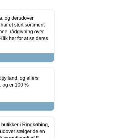
ia, og derudover
ar et stort sortiment
onel rådgivning over
ik her for at se deres
tjylland, og ellers
4, og er 100 %
butikker i Ringkøbing,
rudover sælger de en