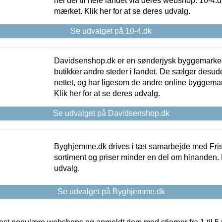
hel del til hele landet via deres webshop. 10-4.d
mærket. Klik her for at se deres udvalg.
Se udvalget på 10-4.dk
Davidsenshop.dk er en sønderjysk byggemark
butikker andre steder i landet. De sælger desud
nettet, og har ligesom de andre online byggemar
Klik her for at se deres udvalg.
Se udvalget på Davidsenshop.dk
Byghjemme.dk drives i tæt samarbejde med Fris
sortiment og priser minder en del om hinanden. K
udvalg.
Se udvalget på Byghjemme.dk