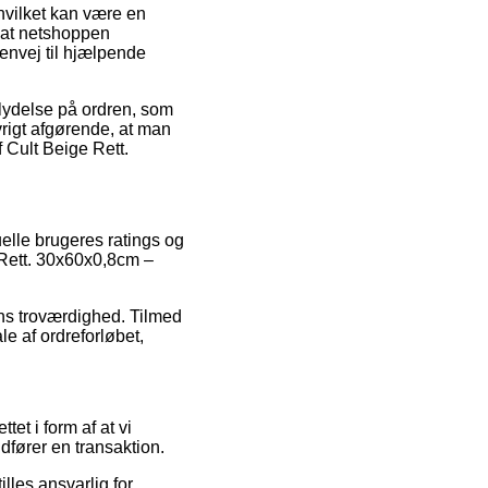
 hvilket kan være en
 at netshoppen
envej til hjælpende
flydelse på ordren, som
vrigt afgørende, at man
f Cult Beige Rett.
elle brugeres ratings og
e Rett. 30x60x0,8cm –
ns troværdighed. Tilmed
e af ordreforløbet,
et i form af at vi
fører en transaktion.
lles ansvarlig for