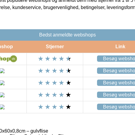
t populære webshops og anmeldt dem med stjerner fra 1 til 5 ud
rrelse, kundeservice, brugervenlighed, betingelser, leveringsfor
Bedst anmeldte webshops
bshop
Stjerner
Link
Besøg websh
Besøg websh
Besøg websh
Besøg websh
Besøg websh
0x60x0,8cm – gulvflise