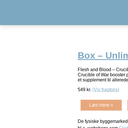
Box – Unli
Flesh and Blood – Crucib
Crucible of War booster 
et supplement til allered
549
kr.
(Vis fragtpris)
Læs mere »
De fysiske byggemarkeds