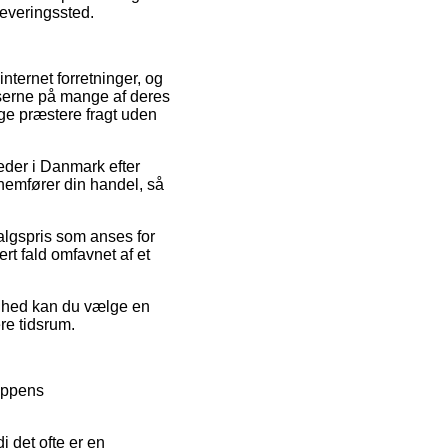
dleveringssted.
internet forretninger, og
riserne på mange af deres
nge præstere fragt uden
eder i Danmark efter
nemfører din handel, så
salgspris som anses for
ert fald omfavnet af et
ighed kan du vælge en
re tidsrum.
hoppens
 det ofte er en