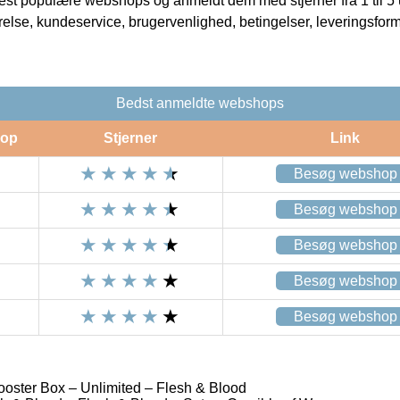
t populære webshops og anmeldt dem med stjerner fra 1 til 5 ud
rrelse, kundeservice, brugervenlighed, betingelser, leveringsfor
Bedst anmeldte webshops
op
Stjerner
Link
Besøg webshop
Besøg webshop
Besøg webshop
Besøg webshop
Besøg webshop
ooster Box – Unlimited – Flesh & Blood