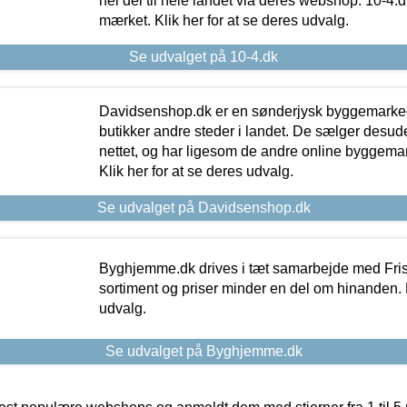
hel del til hele landet via deres webshop. 10-4.d
mærket. Klik her for at se deres udvalg.
Se udvalget på 10-4.dk
Davidsenshop.dk er en sønderjysk byggemark
butikker andre steder i landet. De sælger desud
nettet, og har ligesom de andre online byggemar
Klik her for at se deres udvalg.
Se udvalget på Davidsenshop.dk
Byghjemme.dk drives i tæt samarbejde med Fris
sortiment og priser minder en del om hinanden. K
udvalg.
Se udvalget på Byghjemme.dk