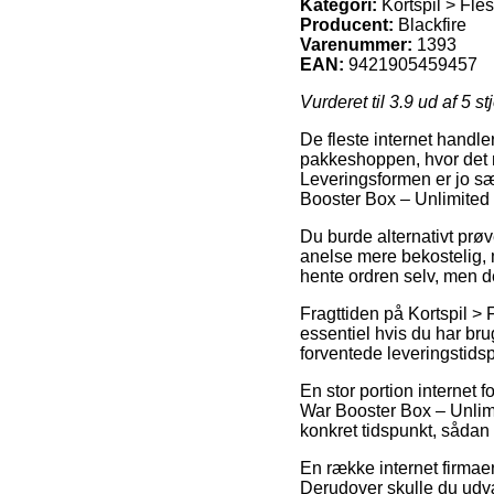
Kategori:
Kortspil > Fle
Producent:
Blackfire
Varenummer:
1393
EAN:
9421905459457
Vurderet til
3.9
ud af 5 st
De fleste internet handler
pakkeshoppen, hvor det ne
Leveringsformen er jo særl
Booster Box – Unlimited
Du burde alternativt prøve 
anelse mere bekostelig, m
hente ordren selv, men d
Fragttiden på Kortspil > 
essentiel hvis du har brug
forventede leveringstidsp
En stor portion internet f
War Booster Box – Unlimit
konkret tidspunkt, sådan 
En række internet firmaer
Derudover skulle du udvæ