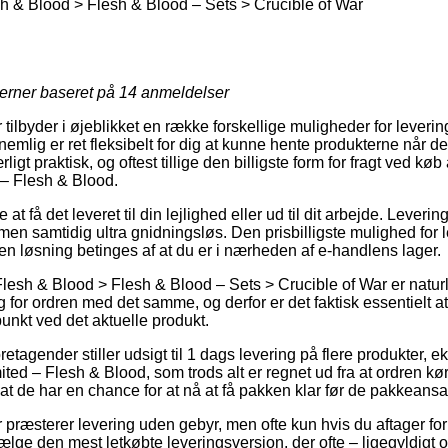
sh & Blood > Flesh & Blood – Sets > Crucible of War
jerner baseret på
14
anmeldelser
 tilbyder i øjeblikket en række forskellige muligheder for leverin
mlig er ret fleksibelt for dig at kunne hente produkterne når de
igt praktisk, og oftest tillige den billigste form for fragt ved køb
 – Flesh & Blood.
at få det leveret til din lejlighed eller ud til dit arbejde. Levering
en samtidig ultra gnidningsløs. Den prisbilligste mulighed for l
en løsning betinges af at du er i nærheden af e-handlens lager.
Flesh & Blood > Flesh & Blood – Sets > Crucible of War er naturl
 for ordren med det samme, og derfor er det faktisk essentielt at 
unkt ved det aktuelle produkt.
oretagender stiller udsigt til 1 dags levering på flere produkter, 
ed – Flesh & Blood, som trods alt er regnet ud fra at ordren kø
at de har en chance for at nå at få pakken klar før de pakkeansat
 præsterer levering uden gebyr, men ofte kun hvis du aftager for
lge den mest letkøbte leveringsversion, der ofte – ligegyldigt