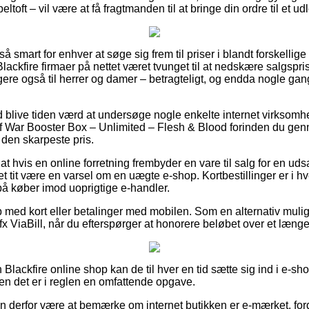
toft – vil være at få fragtmanden til at bringe din ordre til et u
så smart for enhver at søge sig frem til priser i blandt forskellige 
lackfire firmaer på nettet været tvunget til at nedskære salgsp
ligere også til herrer og damer – betragteligt, og endda nogle ga
id blive tiden værd at undersøge nogle enkelte internet virksomh
f War Booster Box – Unlimited – Flesh & Blood forinden du gen
 den skarpeste pris.
 at hvis en online forretning frembyder en vare til salg for en ud
et tit være en varsel om en uægte e-shop. Kortbestillinger er i hv
 på køber imod uoprigtige e-handler.
b med kort eller betalinger med mobilen. Som en alternativ mul
 fx ViaBill, når du efterspørger at honorere beløbet over et længe
 Blackfire online shop kan de til hver en tid sætte sig ind i e-s
men det er i reglen en omfattende opgave.
n derfor være at bemærke om internet butikken er e-mærket, fordi