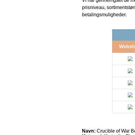
Vi har gennemgået de mes
prisniveau, sortimentstø
betalingsmuligheder.
Websh
Navn:
Crucible of War B