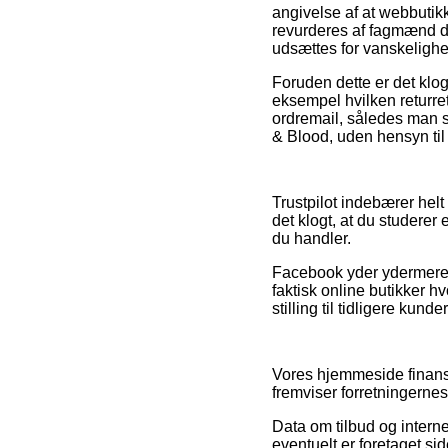
angivelse af at webbutikk
revurderes af fagmænd de
udsættes for vanskelighe
Foruden dette er det klog
eksempel hvilken returre
ordremail, således man s
& Blood, uden hensyn til 
Trustpilot indebærer helt
det klogt, at du studerer
du handler.
Facebook yder ydermere en
faktisk online butikker h
stilling til tidligere kund
Vores hjemmeside finansi
fremviser forretningerne
Data om tilbud og internet
eventuelt er foretaget si