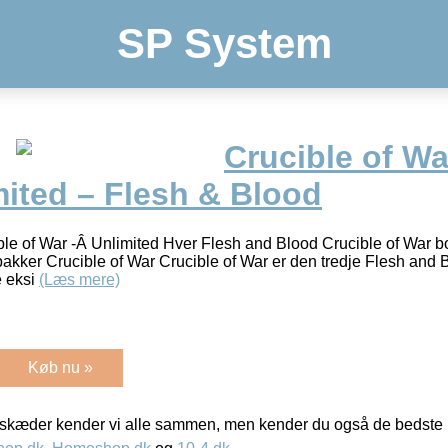
SP System
Crucible of Wa
mited – Flesh & Blood
le of War -Â Unlimited Hver Flesh and Blood Crucible of War b
pakker Crucible of War Crucible of War er den tredje Flesh and 
e eksi
(Læs mere)
Køb nu »
kæder kender vi alle sammen, men kender du også de bedste p