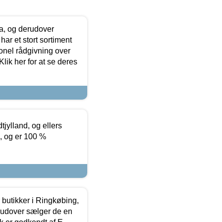
ia, og derudover
ar et stort sortiment
onel rådgivning over
ik her for at se deres
tjylland, og ellers
4, og er 100 %
butikker i Ringkøbing,
rudover sælger de en