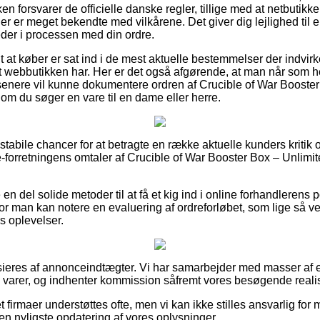
en forsvarer de officielle danske regler, tillige med at netbutik
r er meget bekendte med vilkårene. Det giver dig lejlighed til 
der i processen med din ordre.
t at køber er sat ind i de mest aktuelle bestemmelser der indvirke
t webbutikken har. Her er det også afgørende, at man når som h
enere vil kunne dokumentere ordren af Crucible of War Booster
om du søger en vare til en dame eller herre.
 stabile chancer for at betragte en række aktuelle kunders kritik 
 e-forretningens omtaler af Crucible of War Booster Box – Unlimi
 del solide metoder til at få et kig ind i online forhandlerens po
vor man kan notere en evaluering af ordreforløbet, som lige så vel
ers oplevelser.
eres af annonceindtægter. Vi har samarbejder med masser af e-s
s varer, og indhenter kommission såfremt vores besøgende realis
 firmaer understøttes ofte, men vi kan ikke stilles ansvarlig for 
den nyligste opdatering af vores oplysninger.