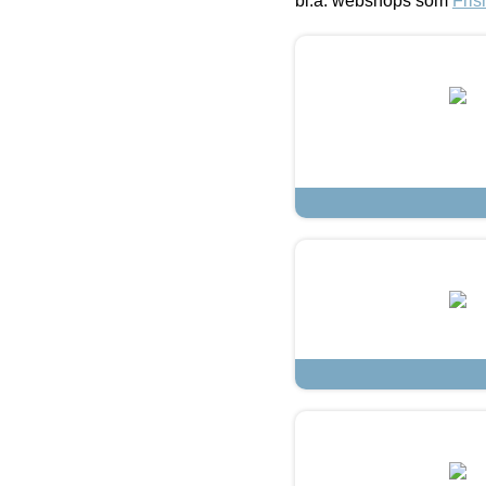
bl.a. webshops som
Fris