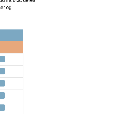
 fra bl.a. deres
mer og