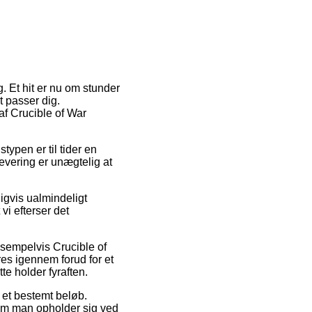
g. Et hit er nu om stunder
t passer dig.
 af Crucible of War
stypen er til tider en
evering er unægtelig at
igvis ualmindeligt
vi efterser det
eksempelvis Crucible of
res igennem forud for et
te holder fyraften.
 et bestemt beløb.
 om man opholder sig ved