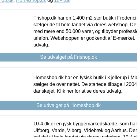
hop.dk
,
Homeshop.dk
og
10-4.dk
.
Frishop.dk har en 1.400 m2 stor butik i Frederic
sælger de til hele landet via deres webshop. De h
med mere end 50.000 varer, og tilbyder professi
telefon. Webshoppen er godkendt af E-mærket. Kl
udvalg.
Se udvalget på Frishop.dk
Homeshop.dk har en fysisk butik i Kjellerup i Mid
sælger de over nettet. De startede tilbage i 200
danskejet. Klik her for at se deres udvalg.
Se udvalget på Homeshop.dk
10-4.dk er en jysk byggemarkedskæde, som har 
Ulfborg, Varde, Viborg, Videbæk og Aarhus. De