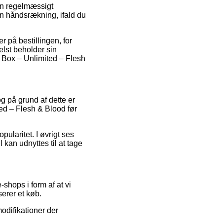
ken regelmæssigt
en håndsrækning, ifald du
r på bestillingen, for
elst beholder sin
 Box – Unlimited – Flesh
og på grund af dette er
ted – Flesh & Blood før
pularitet. I øvrigt ses
 kan udnyttes til at tage
hops i form af at vi
erer et køb.
modifikationer der