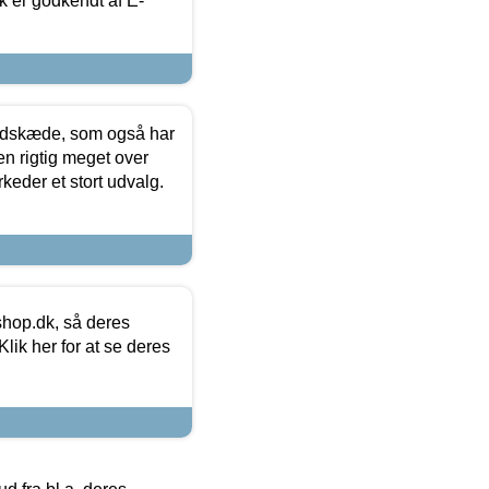
k er godkendt af E-
edskæde, som også har
en rigtig meget over
keder et stort udvalg.
hop.dk, så deres
lik her for at se deres