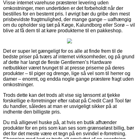
Visse internet varehuse præsterer levering uden
omkostninger, men undertiden er det forbeholdt når der
bestilles for en bestemt pris. I øvrigt bør du gribe den mest
prisbevidste fragtmulighed, der mange gange – uafhængig
om du opholder sig tæt på Køge, Kalundborg eller Sorø – vil
blive at få dem til at køre produkterne til en pakkeshop.
Det er super let gængeligt for os alle at finde frem til de
bedste priser på tværs af internet virksomheder, og på grund
af dette har langt de fleste Gentlemen’s Hardware
netbutikker været tvunget til at presse priserne på deres
produkter – til piger og drenge, lige så vel som til herrer og
damer – enormt, og endda nogle gange præstere fragt uden
omkostninger.
Trods dette kan det trods alt vise sig lønsomt at tjekke
forskellige e-forretninger efter rabat på Credit Card Tool før
du handler, således at man er usvigeligt sikker på at
indhente den billigste pris.
Du må alligevel huske på, at hvis en butik afhænder
produkter for en pris som kan ses som grænseløst billig, bør
det for det meste være et tegn på en svindel e-forretning.