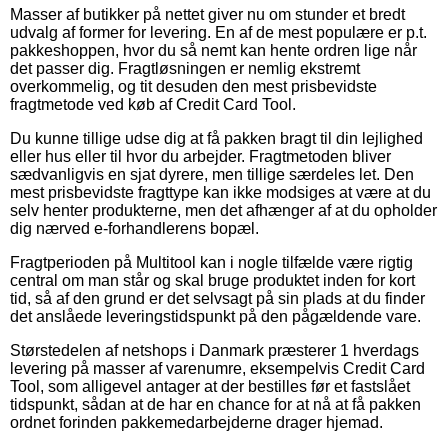
Masser af butikker på nettet giver nu om stunder et bredt
udvalg af former for levering. En af de mest populære er p.t.
pakkeshoppen, hvor du så nemt kan hente ordren lige når
det passer dig. Fragtløsningen er nemlig ekstremt
overkommelig, og tit desuden den mest prisbevidste
fragtmetode ved køb af Credit Card Tool.
Du kunne tillige udse dig at få pakken bragt til din lejlighed
eller hus eller til hvor du arbejder. Fragtmetoden bliver
sædvanligvis en sjat dyrere, men tillige særdeles let. Den
mest prisbevidste fragttype kan ikke modsiges at være at du
selv henter produkterne, men det afhænger af at du opholder
dig nærved e-forhandlerens bopæl.
Fragtperioden på Multitool kan i nogle tilfælde være rigtig
central om man står og skal bruge produktet inden for kort
tid, så af den grund er det selvsagt på sin plads at du finder
det anslåede leveringstidspunkt på den pågældende vare.
Størstedelen af netshops i Danmark præsterer 1 hverdags
levering på masser af varenumre, eksempelvis Credit Card
Tool, som alligevel antager at der bestilles før et fastslået
tidspunkt, sådan at de har en chance for at nå at få pakken
ordnet forinden pakkemedarbejderne drager hjemad.