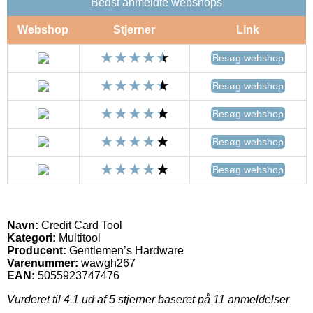
Bedst anmeldte webshops
Webshop
Stjerner
Link
Besøg webshop
Besøg webshop
Besøg webshop
Besøg webshop
Besøg webshop
Navn:
Credit Card Tool
Kategori:
Multitool
Producent:
Gentlemen’s Hardware
Varenummer:
wawgh267
EAN:
5055923747476
Vurderet til
4.1
ud af 5 stjerner baseret på
11
anmeldelser