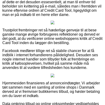
af dette er det desuden essesentielt, at man til enhver tid
beholder sin kvittering på e-mail, således man i fremtiden vil
kunne eftervise ordren af Credit Card Tool, ligegyldigt om
man er på indkøb til en herre eller dame.
Trustpilot frembringer ret så hæderlige genveje til at bese
ganske mange øvrige forbrugeres reflektioner og derved er
det godt, at du verificerer online webshoppens kritik af Credit
Card Tool inden du lægger din bestilling.
Facebook medfører tillige ret så stabile chancer for at få
indblik i internet forhandlerens pålidelighed. Desuden ses
nogle internet handler som tilbyder folk at frembringe en
kritik af købsoplevelsen, hvilket på samme måde må
anvendes til at vurdere tilfredsheden hos kunderne.
Hjemmesiden finansieres af annonceindtægter. Vi arbejder
tæt sammen med en samling af online shops i Danmark
derved at vi fremviser butikkernes tilbud, og høster betaling
om du laver et indkøb.
Data omkring tilbud og online virksomheder vedligeholdes