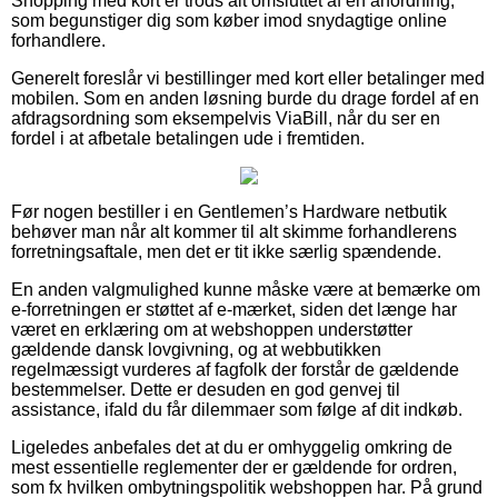
Shopping med kort er trods alt omsluttet af en anordning,
som begunstiger dig som køber imod snydagtige online
forhandlere.
Generelt foreslår vi bestillinger med kort eller betalinger med
mobilen. Som en anden løsning burde du drage fordel af en
afdragsordning som eksempelvis ViaBill, når du ser en
fordel i at afbetale betalingen ude i fremtiden.
Før nogen bestiller i en Gentlemen’s Hardware netbutik
behøver man når alt kommer til alt skimme forhandlerens
forretningsaftale, men det er tit ikke særlig spændende.
En anden valgmulighed kunne måske være at bemærke om
e-forretningen er støttet af e-mærket, siden det længe har
været en erklæring om at webshoppen understøtter
gældende dansk lovgivning, og at webbutikken
regelmæssigt vurderes af fagfolk der forstår de gældende
bestemmelser. Dette er desuden en god genvej til
assistance, ifald du får dilemmaer som følge af dit indkøb.
Ligeledes anbefales det at du er omhyggelig omkring de
mest essentielle reglementer der er gældende for ordren,
som fx hvilken ombytningspolitik webshoppen har. På grund