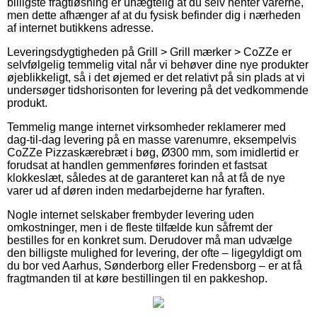
billigste fragtløsning er unægtelig at du selv henter varerne,
men dette afhænger af at du fysisk befinder dig i nærheden
af internet butikkens adresse.
Leveringsdygtigheden på Grill > Grill mærker > CoZZe er
selvfølgelig temmelig vital når vi behøver dine nye produkter
øjeblikkeligt, så i det øjemed er det relativt på sin plads at vi
undersøger tidshorisonten for levering på det vedkommende
produkt.
Temmelig mange internet virksomheder reklamerer med
dag-til-dag levering på en masse varenumre, eksempelvis
CoZZe Pizzaskærebræt i bøg, Ø300 mm, som imidlertid er
forudsat at handlen gemmenføres forinden et fastsat
klokkeslæt, således at de garanteret kan nå at få de nye
varer ud af døren inden medarbejderne har fyraften.
Nogle internet selskaber frembyder levering uden
omkostninger, men i de fleste tilfælde kun såfremt der
bestilles for en konkret sum. Derudover må man udvælge
den billigste mulighed for levering, der ofte – ligegyldigt om
du bor ved Aarhus, Sønderborg eller Fredensborg – er at få
fragtmanden til at køre bestillingen til en pakkeshop.