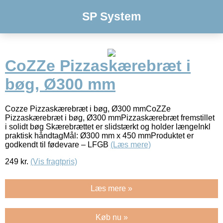
SP System
CoZZe Pizzaskærebræt i
bøg, Ø300 mm
Cozze Pizzaskærebræt i bøg, Ø300 mmCoZZe
Pizzaskærebræt i bøg, Ø300 mmPizzaskærebræt fremstillet
i solidt bøg Skærebrættet er slidstærkt og holder længeInkl
praktisk håndtagMål: Ø300 mm x 450 mmProduktet er
godkendt til fødevare – LFGB
(Læs mere)
249
kr.
(Vis fragtpris)
Læs mere »
Køb nu »