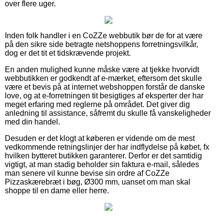
over flere uger.
Inden folk handler i en CoZZe webbutik bør de for at være
på den sikre side betragte netshoppens forretningsvilkår,
dog er det tit et tidskrævende projekt.
En anden mulighed kunne måske være at tjekke hvorvidt
webbutikken er godkendt af e-mærket, eftersom det skulle
være et bevis på at internet webshoppen forstår de danske
love, og at e-forretningen tit besigtiges af eksperter der har
meget erfaring med reglerne på området. Det giver dig
anledning til assistance, såfremt du skulle få vanskeligheder
med din handel.
Desuden er det klogt at køberen er vidende om de mest
vedkommende retningslinjer der har indflydelse på købet, fx
hvilken bytteret butikken garanterer. Derfor er det samtidig
vigtigt, at man stadig beholder sin faktura e-mail, således
man senere vil kunne bevise sin ordre af CoZZe
Pizzaskærebræt i bøg, Ø300 mm, uanset om man skal
shoppe til en dame eller herre.