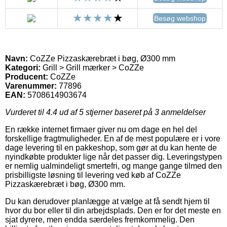
Besøg webshop
Navn:
CoZZe Pizzaskærebræt i bøg, Ø300 mm
Kategori:
Grill > Grill mærker > CoZZe
Producent:
CoZZe
Varenummer:
77896
EAN:
5708614903674
Vurderet til
4.4
ud af 5 stjerner baseret på
3
anmeldelser
En række internet firmaer giver nu om dage en hel del
forskellige fragtmuligheder. En af de mest populære er i vore
dage levering til en pakkeshop, som gør at du kan hente de
nyindkøbte produkter lige når det passer dig. Leveringstypen
er nemlig ualmindeligt smertefri, og mange gange tilmed den
prisbilligste løsning til levering ved køb af CoZZe
Pizzaskærebræt i bøg, Ø300 mm.
Du kan derudover planlægge at vælge at få sendt hjem til
hvor du bor eller til din arbejdsplads. Den er for det meste en
sjat dyrere, men endda særdeles fremkommelig. Den