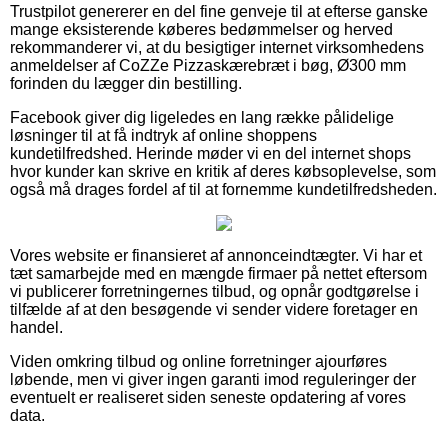
Trustpilot genererer en del fine genveje til at efterse ganske
mange eksisterende køberes bedømmelser og herved
rekommanderer vi, at du besigtiger internet virksomhedens
anmeldelser af CoZZe Pizzaskærebræt i bøg, Ø300 mm
forinden du lægger din bestilling.
Facebook giver dig ligeledes en lang række pålidelige
løsninger til at få indtryk af online shoppens
kundetilfredshed. Herinde møder vi en del internet shops
hvor kunder kan skrive en kritik af deres købsoplevelse, som
også må drages fordel af til at fornemme kundetilfredsheden.
Vores website er finansieret af annonceindtægter. Vi har et
tæt samarbejde med en mængde firmaer på nettet eftersom
vi publicerer forretningernes tilbud, og opnår godtgørelse i
tilfælde af at den besøgende vi sender videre foretager en
handel.
Viden omkring tilbud og online forretninger ajourføres
løbende, men vi giver ingen garanti imod reguleringer der
eventuelt er realiseret siden seneste opdatering af vores
data.