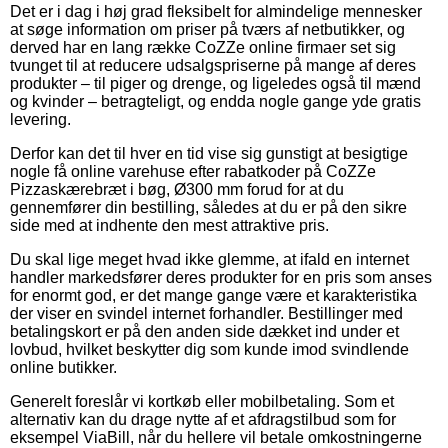
Det er i dag i høj grad fleksibelt for almindelige mennesker
at søge information om priser på tværs af netbutikker, og
derved har en lang række CoZZe online firmaer set sig
tvunget til at reducere udsalgspriserne på mange af deres
produkter – til piger og drenge, og ligeledes også til mænd
og kvinder – betragteligt, og endda nogle gange yde gratis
levering.
Derfor kan det til hver en tid vise sig gunstigt at besigtige
nogle få online varehuse efter rabatkoder på CoZZe
Pizzaskærebræt i bøg, Ø300 mm forud for at du
gennemfører din bestilling, således at du er på den sikre
side med at indhente den mest attraktive pris.
Du skal lige meget hvad ikke glemme, at ifald en internet
handler markedsfører deres produkter for en pris som anses
for enormt god, er det mange gange være et karakteristika
der viser en svindel internet forhandler. Bestillinger med
betalingskort er på den anden side dækket ind under et
lovbud, hvilket beskytter dig som kunde imod svindlende
online butikker.
Generelt foreslår vi kortkøb eller mobilbetaling. Som et
alternativ kan du drage nytte af et afdragstilbud som for
eksempel ViaBill, når du hellere vil betale omkostningerne