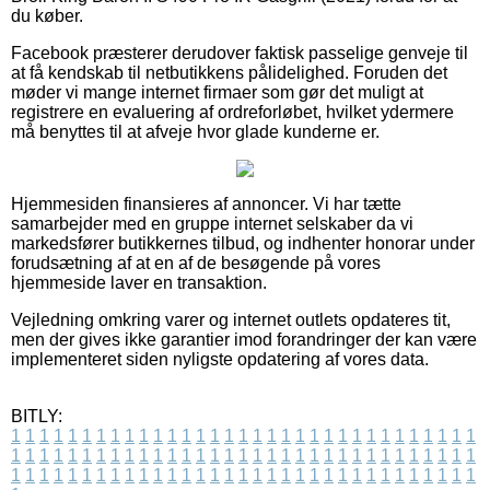
du køber.
Facebook præsterer derudover faktisk passelige genveje til
at få kendskab til netbutikkens pålidelighed. Foruden det
møder vi mange internet firmaer som gør det muligt at
registrere en evaluering af ordreforløbet, hvilket ydermere
må benyttes til at afveje hvor glade kunderne er.
Hjemmesiden finansieres af annoncer. Vi har tætte
samarbejder med en gruppe internet selskaber da vi
markedsfører butikkernes tilbud, og indhenter honorar under
forudsætning af at en af de besøgende på vores
hjemmeside laver en transaktion.
Vejledning omkring varer og internet outlets opdateres tit,
men der gives ikke garantier imod forandringer der kan være
implementeret siden nyligste opdatering af vores data.
BITLY:
1
1
1
1
1
1
1
1
1
1
1
1
1
1
1
1
1
1
1
1
1
1
1
1
1
1
1
1
1
1
1
1
1
1
1
1
1
1
1
1
1
1
1
1
1
1
1
1
1
1
1
1
1
1
1
1
1
1
1
1
1
1
1
1
1
1
1
1
1
1
1
1
1
1
1
1
1
1
1
1
1
1
1
1
1
1
1
1
1
1
1
1
1
1
1
1
1
1
1