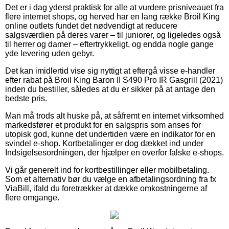
Det er i dag yderst praktisk for alle at vurdere prisniveauet fra
flere internet shops, og herved har en lang række Broil King
online outlets fundet det nødvendigt at reducere
salgsværdien på deres varer – til juniorer, og ligeledes også
til herrer og damer – eftertrykkeligt, og endda nogle gange
yde levering uden gebyr.
Det kan imidlertid vise sig nyttigt at eftergå visse e-handler
efter rabat på Broil King Baron II S490 Pro IR Gasgrill (2021)
inden du bestiller, således at du er sikker på at antage den
bedste pris.
Man må trods alt huske på, at såfremt en internet virksomhed
markedsfører et produkt for en salgspris som anses for
utopisk god, kunne det undertiden være en indikator for en
svindel e-shop. Kortbetalinger er dog dækket ind under
Indsigelsesordningen, der hjælper en overfor falske e-shops.
Vi går generelt ind for kortbestillinger eller mobilbetaling.
Som et alternativ bør du vælge en afbetalingsordning fra fx
ViaBill, ifald du foretrækker at dække omkostningerne af
flere omgange.