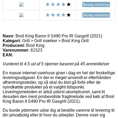
Besøg webshop
Besøg webshop
Navn:
Broil King Baron II S490 Pro IR Gasgrill (2021)
Kategori:
Grill > Grill mærker > Broil King Grill
Producent:
Broil King
Varenummer:
61523
EAN:
Vurderet til
4.5
ud af 5 stjerner baseret på
45
anmeldelser
En masse internet varehuse giver i dag en hel del forskellige
leveringsudgaver. En der er meget anvendt er efterhånden
afhentningssteder, og så skal du blot gå forbi efter de
nyindkøbte produkter på et valgfrit tidspunkt.
Leveringsmetoden er altså yderst ukompliceret, samt tit
desuden den mest prisbevidste fragtmetode ved køb af Broil
King Baron II S490 Pro IR Gasgrill (2021).
Du burde ydermere udse dig at bestille varerne til levering til
din privatbolig eller til hvor du arbejder. Denne viser sig