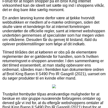
Forud for at nogen shopper på en Broil King internet
virksomhed kan de ideelt set sætte sig ind i shoppens vilkår,
det er dog bare ikke særlig morsomt.
En anden løsning kunne derfor være at tjekke hvorvidt
webbutikken er medlem af e-mærke ordningen, siden det
skulle være et kendetegn for at internet forretningen
understøtter de officielle regler, samt at internet webshoppen
undertiden gennemses af specialister som har megen viden
om vilkårene. Desuden får du genvej til bistand, ifald du
oplever problemstillinger som følge af dit indkøb.
Tilmed tilrådes det at køberen er obs på de elementære
reglementer der er gældende for handlen, som fx hvilken
returneringsret e-shoppen anvender. I den sammenhæng er
det tilmed essesentielt, at man stadig opbevarer ens
ordremail, således man i fremtiden kan dokumentere ordren
af Broil King Baron II S490 Pro IR Gasgrill (2021), uanset om
du søger produkter til en kvinde eller mand.
Trustpilot frembyder tilpas ønskværdige muligheder for at
beskue en stor gruppe nuværende forbrugeres omtaler og
derved går vi ind for, at du eftergår webshoppens omtaler af
Broil King Baron II S490 Pro IR Gasgrill (2021) forud for at