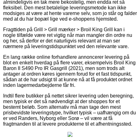
almindeligvis en tak mere bekostelig, men endda ret så
fleksibel. Den mest betalelige leveringsmetode kan ikke
modsiges at være at hente varerne selv, som jo står og falder
med at du har bopæl lige ved e-shoppens hjemsted.
Fragttiden på Grill > Grill mærker > Broil King Grill kan i
nogle tilfælde være ret vigtig når man mangler din ordre nu
og her, så derfor er det naturligvis relevant at man ser
nærmere på leveringstidspunktet ved den relevante vare.
En lang række online forhandlere annoncerer levering på
blot en enkelt hverdag på flere varer, eksempelvis Broil King
Baron II S490 Pro IR Gasgrill (2021), men som trods alt
antager at ordren køres igennem forud for et fast tidspunkt,
sådan at de har udsigt til at kunne nå at få produktet ordnet
inden lagermedarbejderne får fri.
Indtil flere butikker på nettet sikrer levering uden beregning,
men typisk er det så nødvendigt at der shoppes for et
bestemt beløb. Som alternativ må man tage den mest
prisbevidste leveringstype, hvilket typisk – uafhængig om du
er ved Randers, Nyborg eller Sorø – vil være at få
fragtmanden til at levere produkterne til et afhentningssted.