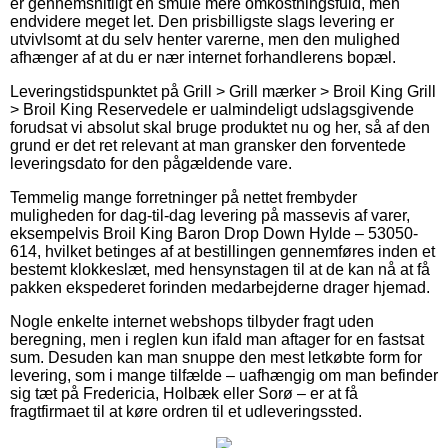
er gennemsnitligt en smule mere omkostningsfuld, men
endvidere meget let. Den prisbilligste slags levering er
utvivlsomt at du selv henter varerne, men den mulighed
afhænger af at du er nær internet forhandlerens bopæl.
Leveringstidspunktet på Grill > Grill mærker > Broil King Grill
> Broil King Reservedele er ualmindeligt udslagsgivende
forudsat vi absolut skal bruge produktet nu og her, så af den
grund er det ret relevant at man gransker den forventede
leveringsdato for den pågældende vare.
Temmelig mange forretninger på nettet frembyder
muligheden for dag-til-dag levering på massevis af varer,
eksempelvis Broil King Baron Drop Down Hylde – 53050-
614, hvilket betinges af at bestillingen gennemføres inden et
bestemt klokkeslæt, med hensynstagen til at de kan nå at få
pakken ekspederet forinden medarbejderne drager hjemad.
Nogle enkelte internet webshops tilbyder fragt uden
beregning, men i reglen kun ifald man aftager for en fastsat
sum. Desuden kan man snuppe den mest letkøbte form for
levering, som i mange tilfælde – uafhængig om man befinder
sig tæt på Fredericia, Holbæk eller Sorø – er at få
fragtfirmaet til at køre ordren til et udleveringssted.