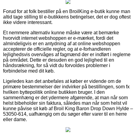
Forud for at folk bestiller på en BroilKing e-butik kunne man
altid tage stilling til e-butikkens betingelser, det er dog oftest
ikke videre interessant.
Et nemmere alternativ kunne måske være at bemærke
hvorvidt internet webshoppen er e-mærket, fordi det
almindeligvis er en antydning af at online webshoppen
accepterer de officielle regler, og at e-forhandleren
lejlighedsvis overvåges af fagmænd der er indført i reglerne
på området. Dette er desuden en god lejlighed til en
håndsrækning, for så vidt du forvoldes problemer i
forbindelse med dit køb.
Ligeledes kan det anbefales at køber er vidende om de
primære bestemmelser der indvirker på bestillingen, som fx
hvilken byttepolitik online butikken bruger. I den
sammenhæng er det ydermere afgørende, at man når som
helst bibeholder sin faktura, således man når som helst vil
kunne påvise sit køb af Broil King Baron Drop Down Hylde –
53050-614, uafhængig om du søger efter varer til en herre
eller dame.