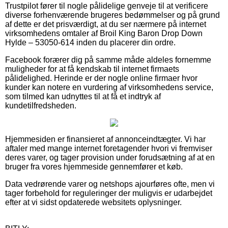
Trustpilot fører til nogle pålidelige genveje til at verificere
diverse forhenværende brugeres bedømmelser og på grund
af dette er det prisværdigt, at du ser nærmere på internet
virksomhedens omtaler af Broil King Baron Drop Down
Hylde – 53050-614 inden du placerer din ordre.
Facebook forærer dig på samme måde aldeles fornemme
muligheder for at få kendskab til internet firmaets
pålidelighed. Herinde er der nogle online firmaer hvor
kunder kan notere en vurdering af virksomhedens service,
som tilmed kan udnyttes til at få et indtryk af
kundetilfredsheden.
Hjemmesiden er finansieret af annonceindtægter. Vi har
aftaler med mange internet foretagender hvori vi fremviser
deres varer, og tager provision under forudsætning af at en
bruger fra vores hjemmeside gennemfører et køb.
Data vedrørende varer og netshops ajourføres ofte, men vi
tager forbehold for reguleringer der muligvis er udarbejdet
efter at vi sidst opdaterede websitets oplysninger.