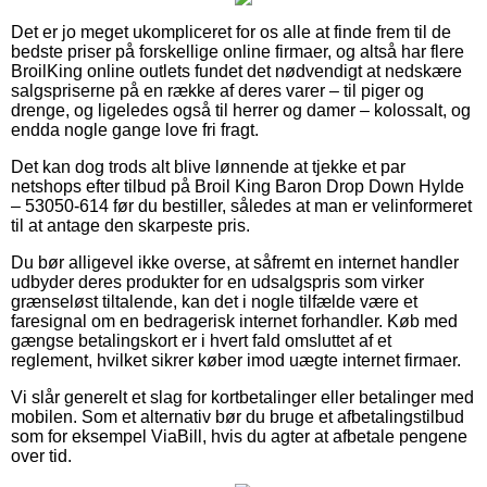
Det er jo meget ukompliceret for os alle at finde frem til de
bedste priser på forskellige online firmaer, og altså har flere
BroilKing online outlets fundet det nødvendigt at nedskære
salgspriserne på en række af deres varer – til piger og
drenge, og ligeledes også til herrer og damer – kolossalt, og
endda nogle gange love fri fragt.
Det kan dog trods alt blive lønnende at tjekke et par
netshops efter tilbud på Broil King Baron Drop Down Hylde
– 53050-614 før du bestiller, således at man er velinformeret
til at antage den skarpeste pris.
Du bør alligevel ikke overse, at såfremt en internet handler
udbyder deres produkter for en udsalgspris som virker
grænseløst tiltalende, kan det i nogle tilfælde være et
faresignal om en bedragerisk internet forhandler. Køb med
gængse betalingskort er i hvert fald omsluttet af et
reglement, hvilket sikrer køber imod uægte internet firmaer.
Vi slår generelt et slag for kortbetalinger eller betalinger med
mobilen. Som et alternativ bør du bruge et afbetalingstilbud
som for eksempel ViaBill, hvis du agter at afbetale pengene
over tid.