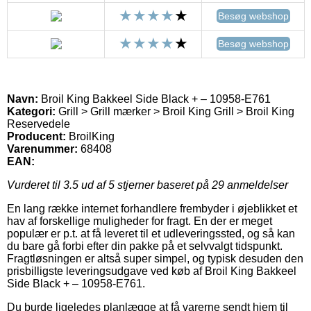
Besøg webshop
Besøg webshop
Navn:
Broil King Bakkeel Side Black + – 10958-E761
Kategori:
Grill > Grill mærker > Broil King Grill > Broil King
Reservedele
Producent:
BroilKing
Varenummer:
68408
EAN:
Vurderet til
3.5
ud af 5 stjerner baseret på
29
anmeldelser
En lang række internet forhandlere frembyder i øjeblikket et
hav af forskellige muligheder for fragt. En der er meget
populær er p.t. at få leveret til et udleveringssted, og så kan
du bare gå forbi efter din pakke på et selvvalgt tidspunkt.
Fragtløsningen er altså super simpel, og typisk desuden den
prisbilligste leveringsudgave ved køb af Broil King Bakkeel
Side Black + – 10958-E761.
Du burde ligeledes planlægge at få varerne sendt hjem til