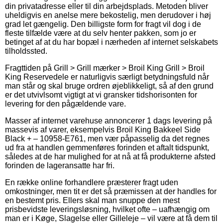
din privatadresse eller til din arbejdsplads. Metoden bliver
uheldigvis en anelse mere bekostelig, men derudover i høj
grad let gængelig. Den billigste form for fragt vil dog i de
fleste tilfælde være at du selv henter pakken, som jo er
betinget af at du har bopæl i nærheden af internet selskabets
tilholdssted.
Fragttiden på Grill > Grill mærker > Broil King Grill > Broil
King Reservedele er naturligvis særligt betydningsfuld når
man står og skal bruge ordren øjeblikkeligt, så af den grund
er det utvivlsomt vigtigt at vi gransker tidshorisonten for
levering for den pågældende vare.
Masser af internet varehuse annoncerer 1 dags levering på
massevis af varer, eksempelvis Broil King Bakkeel Side
Black + – 10958-E761, men vær påpasselig da det regnes
ud fra at handlen gemmenføres forinden et aftalt tidspunkt,
således at de har mulighed for at nå at få produkterne afsted
forinden de lageransatte har fri.
En række online forhandlere præsterer fragt uden
omkostninger, men tit er det så præmissen at der handles for
en bestemt pris. Ellers skal man snuppe den mest
prisbevidste leveringsløsning, hvilket ofte – uafhængig om
man er i Køge, Slagelse eller Gilleleje – vil være at få dem til