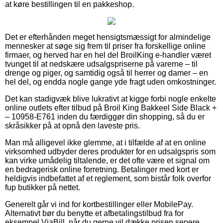
at køre bestillingen til en pakkeshop.
Det er efterhånden meget hensigtsmæssigt for almindelige
mennesker at søge sig frem til priser fra forskellige online
firmaer, og herved har en hel del BroilKing e-handler været
tvunget til at nedskære udsalgspriserne på varerne – til
drenge og piger, og samtidig også til herrer og damer – en
hel del, og endda nogle gange yde fragt uden omkostninger.
Det kan stadigvæk blive lukrativt at kigge forbi nogle enkelte
online outlets efter tilbud på Broil King Bakkeel Side Black +
– 10958-E761 inden du færdiggør din shopping, så du er
skråsikker på at opnå den laveste pris.
Man må alligevel ikke glemme, at i tilfælde af at en online
virksomhed udbyder deres produkter for en udsalgspris som
kan virke umådelig tiltalende, er det ofte være et signal om
en bedragerisk online forretning. Betalinger med kort er
heldigvis indbefattet af et reglement, som bistår folk overfor
fup butikker på nettet.
Generelt går vi ind for kortbestillinger eller MobilePay.
Alternativt bør du benytte et afbetalingstilbud fra for
eksempel ViaBill, når du gerne vil dække prisen senere.