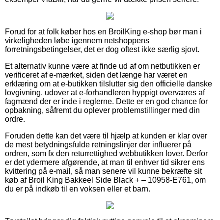
Forud for at folk køber hos en BroilKing e-shop bør man i
virkeligheden løbe igennem netshoppens
forretningsbetingelser, det er dog oftest ikke særlig sjovt.
Et alternativ kunne være at finde ud af om netbutikken er
verificeret af e-mærket, siden det længe har været en
erklæring om at e-butikken tilslutter sig den officielle danske
lovgivning, udover at e-forhandleren hyppigt overværes af
fagmænd der er inde i reglerne. Dette er en god chance for
opbakning, såfremt du oplever problemstillinger med din
ordre.
Foruden dette kan det være til hjælp at kunden er klar over
de mest betydningsfulde retningslinjer der influerer på
ordren, som fx den returrettighed webbutikken lover. Derfor
er det ydermere afgørende, at man til enhver tid sikrer ens
kvittering på e-mail, så man senere vil kunne bekræfte sit
køb af Broil King Bakkeel Side Black + – 10958-E761, om
du er på indkøb til en voksen eller et barn.