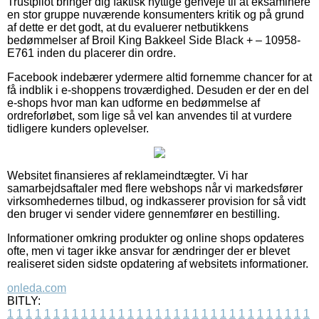
Trustpilot bringer dig faktisk nyttige genveje til at eksaminere
en stor gruppe nuværende konsumenters kritik og på grund
af dette er det godt, at du evaluerer netbutikkens
bedømmelser af Broil King Bakkeel Side Black + – 10958-
E761 inden du placerer din ordre.
Facebook indebærer ydermere altid fornemme chancer for at
få indblik i e-shoppens troværdighed. Desuden er der en del
e-shops hvor man kan udforme en bedømmelse af
ordreforløbet, som lige så vel kan anvendes til at vurdere
tidligere kunders oplevelser.
Websitet finansieres af reklameindtægter. Vi har
samarbejdsaftaler med flere webshops når vi markedsfører
virksomhedernes tilbud, og indkasserer provision for så vidt
den bruger vi sender videre gennemfører en bestilling.
Informationer omkring produkter og online shops opdateres
ofte, men vi tager ikke ansvar for ændringer der er blevet
realiseret siden sidste opdatering af websitets informationer.
onleda.com
BITLY:
1
1
1
1
1
1
1
1
1
1
1
1
1
1
1
1
1
1
1
1
1
1
1
1
1
1
1
1
1
1
1
1
1