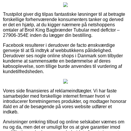
Trustpilot giver dig tilpas fantastiske løsninger til at betragte
forskellige forhenværende konsumenters tanker og derved
er det en hjælp, at du kigger nærmere på netshoppens
omtaler af Broil King Bagbrænder Tubular med deflctor –
27906-354E inden du lægger din bestilling.
Facebook resulterer i derudover de facto ønskværdige
genveje til at få indtryk af webbutikkens pålidelighed.
Derudover ses nogle online shops i Danmark som tilbyder
kunderne at sammensætte en bedømmelse af deres
købsoplevelse, som tillige burde anvendes til vurdering af
kundetilfredsheden.
Vores side finansieres af reklameindtægter. Vi har faste
samarbejder med forskellige internet firmaer hvori vi
introducerer forretningernes produkter, og modtager honorar
ifald en af de besøgende på vores website udfører et
indkøb.
Anvisninger omkring tilbud og online selskaber værnes om
nu og da, men det er umuligt for os at give garantier imod