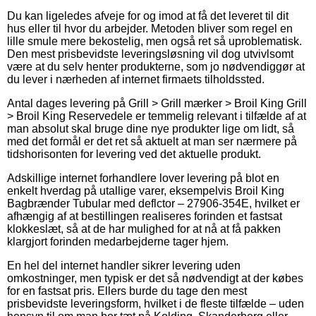
Du kan ligeledes afveje for og imod at få det leveret til dit
hus eller til hvor du arbejder. Metoden bliver som regel en
lille smule mere bekostelig, men også ret så uproblematisk.
Den mest prisbevidste leveringsløsning vil dog utvivlsomt
være at du selv henter produkterne, som jo nødvendiggør at
du lever i nærheden af internet firmaets tilholdssted.
Antal dages levering på Grill > Grill mærker > Broil King Grill
> Broil King Reservedele er temmelig relevant i tilfælde af at
man absolut skal bruge dine nye produkter lige om lidt, så
med det formål er det ret så aktuelt at man ser nærmere på
tidshorisonten for levering ved det aktuelle produkt.
Adskillige internet forhandlere lover levering på blot en
enkelt hverdag på utallige varer, eksempelvis Broil King
Bagbrænder Tubular med deflctor – 27906-354E, hvilket er
afhængig af at bestillingen realiseres forinden et fastsat
klokkeslæt, så at de har mulighed for at nå at få pakken
klargjort forinden medarbejderne tager hjem.
En hel del internet handler sikrer levering uden
omkostninger, men typisk er det så nødvendigt at der købes
for en fastsat pris. Ellers burde du tage den mest
prisbevidste leveringsform, hvilket i de fleste tilfælde – uden