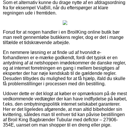
Som et alternativ kunne du drage nytte af en afdragsordning
fra for eksempel ViaBill, når du efterspørger at klare
regningen ude i fremtiden.
Forud for at nogen handler i en BroilKing online butik bør
man reelt gennemløbe butikkens regler, dog er det i mange
tilfælde et tidskrævende arbejde.
En nemmere løsning er at finde ud af hvorvidt e-
forhandleren er e-mærke godkendt, fordi det typisk er en
antydning af at netshoppen imødekommer de danske regler,
og at internet forretningen en gang i mellem besigtiges af
eksperter der har nøje kendskab til de gældende regler.
Desuden tilbydes du mulighed for at få hjælp, ifald du skulle
få problemstillinger i processen med din bestilling.
Udover dette er det klogt at køber er opmærksom på de mest
vedkommende vedtægter der kan have indflydelse på købet,
f.eks. den ombytningspolitik internet selskabet garanterer.
Her er det ligeledes afgørende, at man altid bibeholder sin
kvittering, således man til enhver tid kan påvise bestillingen
af Broil King Bagbrænder Tubular med deflctor – 27906-
354E, uanset om man shopper til en dreng eller pige.