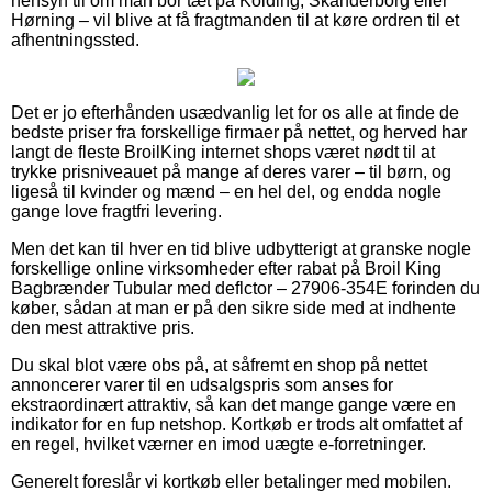
hensyn til om man bor tæt på Kolding, Skanderborg eller
Hørning – vil blive at få fragtmanden til at køre ordren til et
afhentningssted.
Det er jo efterhånden usædvanlig let for os alle at finde de
bedste priser fra forskellige firmaer på nettet, og herved har
langt de fleste BroilKing internet shops været nødt til at
trykke prisniveauet på mange af deres varer – til børn, og
ligeså til kvinder og mænd – en hel del, og endda nogle
gange love fragtfri levering.
Men det kan til hver en tid blive udbytterigt at granske nogle
forskellige online virksomheder efter rabat på Broil King
Bagbrænder Tubular med deflctor – 27906-354E forinden du
køber, sådan at man er på den sikre side med at indhente
den mest attraktive pris.
Du skal blot være obs på, at såfremt en shop på nettet
annoncerer varer til en udsalgspris som anses for
ekstraordinært attraktiv, så kan det mange gange være en
indikator for en fup netshop. Kortkøb er trods alt omfattet af
en regel, hvilket værner en imod uægte e-forretninger.
Generelt foreslår vi kortkøb eller betalinger med mobilen.