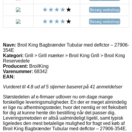
Besøg webshop
Besøg webshop
Navn:
Broil King Bagbrænder Tubular med deflctor – 27906-
354E
Kategori:
Grill > Grill mærker > Broil King Grill > Broil King
Reservedele
Producent:
BroilKing
Varenummer:
68342
EAN:
Vurderet til
4.8
ud af 5 stjerner baseret på
41
anmeldelser
Størstedelen af e-firmaer udlover nu om dage mange
forskellige leveringsmuligheder. En der er meget almindelig
er lige nu afhentningssteder, hvor det nemlig er ret fleksibelt
for dig at kunne hente din bestilling når det passer dig.
Leveringsmetoden er altså ualmindeligt ligetil, samt typisk
ligeledes den mest betalelige mulighed for fragt ved køb af
Broil King Bagbrænder Tubular med deflctor – 27906-354E.