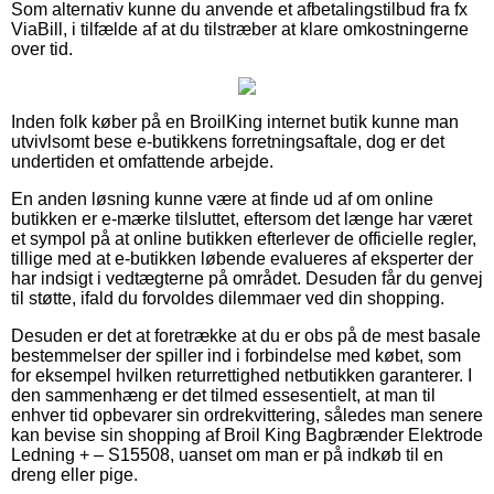
Som alternativ kunne du anvende et afbetalingstilbud fra fx
ViaBill, i tilfælde af at du tilstræber at klare omkostningerne
over tid.
Inden folk køber på en BroilKing internet butik kunne man
utvivlsomt bese e-butikkens forretningsaftale, dog er det
undertiden et omfattende arbejde.
En anden løsning kunne være at finde ud af om online
butikken er e-mærke tilsluttet, eftersom det længe har været
et sympol på at online butikken efterlever de officielle regler,
tillige med at e-butikken løbende evalueres af eksperter der
har indsigt i vedtægterne på området. Desuden får du genvej
til støtte, ifald du forvoldes dilemmaer ved din shopping.
Desuden er det at foretrække at du er obs på de mest basale
bestemmelser der spiller ind i forbindelse med købet, som
for eksempel hvilken returrettighed netbutikken garanterer. I
den sammenhæng er det tilmed essesentielt, at man til
enhver tid opbevarer sin ordrekvittering, således man senere
kan bevise sin shopping af Broil King Bagbrænder Elektrode
Ledning + – S15508, uanset om man er på indkøb til en
dreng eller pige.