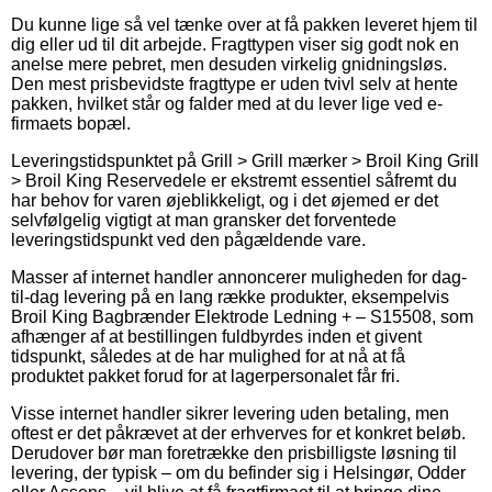
Du kunne lige så vel tænke over at få pakken leveret hjem til
dig eller ud til dit arbejde. Fragttypen viser sig godt nok en
anelse mere pebret, men desuden virkelig gnidningsløs.
Den mest prisbevidste fragttype er uden tvivl selv at hente
pakken, hvilket står og falder med at du lever lige ved e-
firmaets bopæl.
Leveringstidspunktet på Grill > Grill mærker > Broil King Grill
> Broil King Reservedele er ekstremt essentiel såfremt du
har behov for varen øjeblikkeligt, og i det øjemed er det
selvfølgelig vigtigt at man gransker det forventede
leveringstidspunkt ved den pågældende vare.
Masser af internet handler annoncerer muligheden for dag-
til-dag levering på en lang række produkter, eksempelvis
Broil King Bagbrænder Elektrode Ledning + – S15508, som
afhænger af at bestillingen fuldbyrdes inden et givent
tidspunkt, således at de har mulighed for at nå at få
produktet pakket forud for at lagerpersonalet får fri.
Visse internet handler sikrer levering uden betaling, men
oftest er det påkrævet at der erhverves for et konkret beløb.
Derudover bør man foretrække den prisbilligste løsning til
levering, der typisk – om du befinder sig i Helsingør, Odder