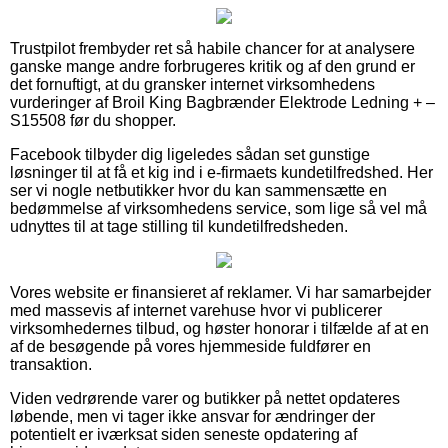
Trustpilot frembyder ret så habile chancer for at analysere
ganske mange andre forbrugeres kritik og af den grund er
det fornuftigt, at du gransker internet virksomhedens
vurderinger af Broil King Bagbrænder Elektrode Ledning + –
S15508 før du shopper.
Facebook tilbyder dig ligeledes sådan set gunstige
løsninger til at få et kig ind i e-firmaets kundetilfredshed. Her
ser vi nogle netbutikker hvor du kan sammensætte en
bedømmelse af virksomhedens service, som lige så vel må
udnyttes til at tage stilling til kundetilfredsheden.
Vores website er finansieret af reklamer. Vi har samarbejder
med massevis af internet varehuse hvor vi publicerer
virksomhedernes tilbud, og høster honorar i tilfælde af at en
af de besøgende på vores hjemmeside fuldfører en
transaktion.
Viden vedrørende varer og butikker på nettet opdateres
løbende, men vi tager ikke ansvar for ændringer der
potentielt er iværksat siden seneste opdatering af