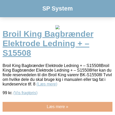
SP System
Broil King Bagbrænder
Elektrode Ledning + –
S15508
Broil King Bagbrænder Elektrode Ledning + – S15508Broil
King Bagbrænder Elektrode Ledning + – S15508Her kan du
finde reservedelen til din Broil King varenr BK-S15508I Tvivl
om hvilke dele du skal bruge kig i manualen eller tag fat i
kundeservice tlf. 8
(Læs mere)
99
kr.
(Vis fragtpris)
Læs mere »