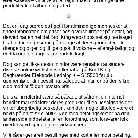
eller Assens – vil blive at få fragtfirmaet til at bringe dine
produkter til et afhentningssted.
Det er i dag særdeles ligetil for almindelige mennesker at
finde information om priser hos diverse firmaer på nettet, og
derved har en hel del BroilKing webshops set sig nødsaget
til at reducere priserne på mange af deres produkter – til
drenge og piger, og tillige også til voksne – eftertrykkeligt, og
endda nogle gange sikre portofri fragt.
Dog kan det ikke desto mindre være rentabelt at studere
diverse online webshops efter rabat på Broil King
Bagbrænder Elektrode Ledning + – S15508 før du
gennemfører din bestilling, således at man er på den sikre
side med at få den laveste pris.
Du skal imidlertid være så påvagt, at såfremt en internet
handler markedsfører deres produkter til en udsalgspris der
virker ubegribelig beskeden, kan det i nogle tilfælde være et
bevis på en falsk e-butik. Køb med betalingskort er på den
anden side indbefattet af en forordning, som forsvarer folk
overfor snydagtige online virksomheder.
Vi tilråder generelt bestillinger med kort eller mobilbetaling.