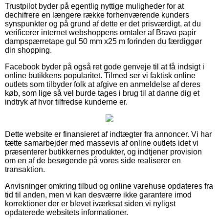
Trustpilot byder på egentlig nyttige muligheder for at
dechifrere en længere række forhenværende kunders
synspunkter og på grund af dette er det prisværdigt, at du
verificerer internet webshoppens omtaler af Bravo papir
dampspærretape gul 50 mm x25 m forinden du færdiggør
din shopping.
Facebook byder på også ret gode genveje til at få indsigt i
online butikkens popularitet. Tilmed ser vi faktisk online
outlets som tilbyder folk at afgive en anmeldelse af deres
køb, som lige så vel burde tages i brug til at danne dig et
indtryk af hvor tilfredse kunderne er.
Dette website er finansieret af indtægter fra annoncer. Vi har
tætte samarbejder med massevis af online outlets idet vi
præsenterer butikkernes produkter, og indtjener provision
om en af de besøgende på vores side realiserer en
transaktion.
Anvisninger omkring tilbud og online varehuse opdateres fra
tid til anden, men vi kan desværre ikke garantere imod
korrektioner der er blevet iværksat siden vi nyligst
opdaterede websitets informationer.