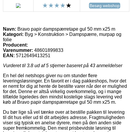
Besøg webshop
Navn:
Bravo papir dampspærretape gul 50 mm x25 m
Kategori:
Byg > Konstruktion > Dampspærre, murpap og
folie
Producent:
Varenummer:
48601899833
EAN:
5712649413251
Vurderet til
3.8
ud af 5 stjerner baseret på
43
anmeldelser
En hel del netshops giver nu om stunder flere
leveringsløsninger. En favorit er i dag pakkeshops, hvor det
er nemt for dig at hente de bestilte varer når der er mulighed
for det. Denne er altså virkelig overkommelig, og i mange
tilfælde ligeledes den mindst kostelige slags levering ved
køb af Bravo papir dampspærretape gul 50 mm x25 m.
Du bør lige så vel tænke over at bestille pakken til levering
til dit hus eller ud til dit arbejdes adresse. Fragtmuligheden
viser sig typisk en anelse dyrere, men på den anden side
super fremkommelig. Den mest prisbevidste løsning til