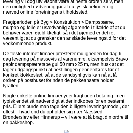
levering vil dog utvivlsomt være at hente ordren selv, men
den mulighed nødvendiggør at du fysisk befinder dig
nærved online forretningens tilholdssted.
Fragtperioden på Byg > Konstruktion > Dampspærre,
murpap og folie er usædvanlig afgørende i tilfælde af at du
behøver varen øjeblikkeligt, så i det øjemed er det ret
væsentligt at du gransker den anslåede leveringstid for det
vedkommende produkt.
De fleste internet firmaer præsterer muligheden for dag-til-
dag levering på massevis af varenumre, eksempelvis Bravo
papir dampspærretape gul 50 mm x25 m, men husk at det
tager udgangspunkt i at bestillingen gennemføres før et
konkret klokkeslæt, så at de sandsynligvis kan nå at få
ordren på posthuset forinden de pakkeansatte holder
fyraften.
Nogle enkelte online firmaer yder fragt uden betaling, men
typisk er det så nødvendigt at der indkøbes for en bestemt
pris. Ellers burde man tage den billigste leveringsmodel, der
oftest – hvad end du opholder sig nær Næstved,
Brønderslev eller Hinnerup – vil være at få bragt din ordre til
en pakkeshop.