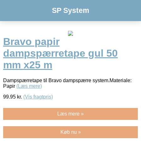
SP System
Bravo papir
dampspærretape gul 50
mm x25 m
Dampspærretape til Bravo dampspærre system.Materiale:
Papir
(Læs mere)
99.95
kr.
(Vis fragtpris)
Læs mere »
Køb nu »