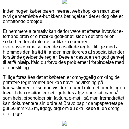
Inden nogen køber på en internet webshop kan man uden
tvivl gennemløbe e-butikkens betingelser, det er dog ofte et
omfattende arbejde.
Et nemmere alternativ kan derfor være at efterse hvorvidt e-
forhandleren er e-mærke godkendt, siden det ofte er en
sikkerhed for at internet butikken opererer i
overensstemmelse med de opstillede regler, tillige med at
hjemmesiden fra tid til anden monitoreres af specialister der
forstår de gældende regler. Dette er desuden en god genvej
til at få hjælp, ifald du forvoldes problemer i forbindelse med
din bestilling.
Tillige foreslåes det at køberen er omhyggelig omkring de
primære reglementer der kan have indvirkning på
transaktionen, eksempelvis den returret internet forretningen
lover. I den relation er det ligeledes afgørende, at man når
som helst bibeholder sin faktura e-mail, så man fremadrettet
kan dokumentere sin ordre af Bravo papir dampspærretape
gul 50 mm x25 m, ligegyldigt om du skal købe til en dreng
eller pige.