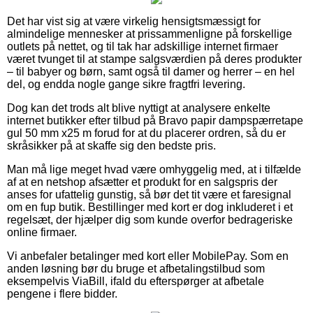
Det har vist sig at være virkelig hensigtsmæssigt for
almindelige mennesker at prissammenligne på forskellige
outlets på nettet, og til tak har adskillige internet firmaer
været tvunget til at stampe salgsværdien på deres produkter
– til babyer og børn, samt også til damer og herrer – en hel
del, og endda nogle gange sikre fragtfri levering.
Dog kan det trods alt blive nyttigt at analysere enkelte
internet butikker efter tilbud på Bravo papir dampspærretape
gul 50 mm x25 m forud for at du placerer ordren, så du er
skråsikker på at skaffe sig den bedste pris.
Man må lige meget hvad være omhyggelig med, at i tilfælde
af at en netshop afsætter et produkt for en salgspris der
anses for ufattelig gunstig, så bør det tit være et faresignal
om en fup butik. Bestillinger med kort er dog inkluderet i et
regelsæt, der hjælper dig som kunde overfor bedrageriske
online firmaer.
Vi anbefaler betalinger med kort eller MobilePay. Som en
anden løsning bør du bruge et afbetalingstilbud som
eksempelvis ViaBill, ifald du efterspørger at afbetale
pengene i flere bidder.