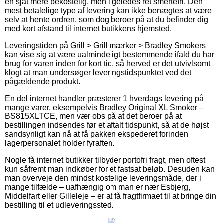
en sjat mere bekostelig, men ligeledes ret smertefri. Den
mest betalelige type af levering kan ikke benægtes at være
selv at hente ordren, som dog beroer på at du befinder dig
med kort afstand til internet butikkens hjemsted.
Leveringstiden på Grill > Grill mærker > Bradley Smokers
kan vise sig at være ualmindeligt bestemmende ifald du har
brug for varen inden for kort tid, så herved er det utvivlsomt
klogt at man undersøger leveringstidspunktet ved det
pågældende produkt.
En del internet handler præsterer 1 hverdags levering på
mange varer, eksempelvis Bradley Original XL Smoker –
BS815XLTCE, men vær obs på at det beroer på at
bestillingen indsendes før et aftalt tidspunkt, så at de højst
sandsynligt kan nå at få pakken ekspederet forinden
lagerpersonalet holder fyraften.
Nogle få internet butikker tilbyder portofri fragt, men oftest
kun såfremt man indkøber for et fastsat beløb. Desuden kan
man overveje den mindst kostelige leveringsmåde, der i
mange tilfælde – uafhængig om man er nær Esbjerg,
Middelfart eller Gilleleje – er at få fragtfirmaet til at bringe din
bestilling til et udleveringssted.