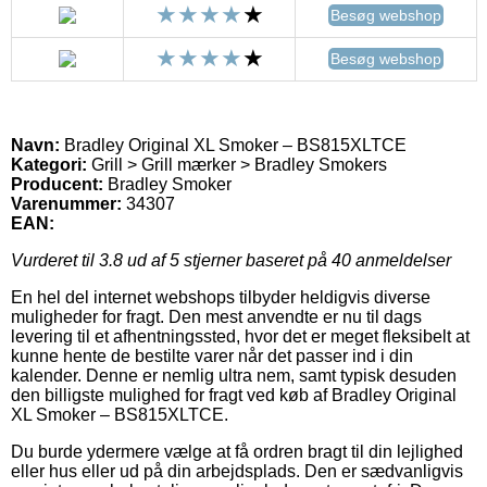
Besøg webshop
Besøg webshop
Navn:
Bradley Original XL Smoker – BS815XLTCE
Kategori:
Grill > Grill mærker > Bradley Smokers
Producent:
Bradley Smoker
Varenummer:
34307
EAN:
Vurderet til
3.8
ud af 5 stjerner baseret på
40
anmeldelser
En hel del internet webshops tilbyder heldigvis diverse
muligheder for fragt. Den mest anvendte er nu til dags
levering til et afhentningssted, hvor det er meget fleksibelt at
kunne hente de bestilte varer når det passer ind i din
kalender. Denne er nemlig ultra nem, samt typisk desuden
den billigste mulighed for fragt ved køb af Bradley Original
XL Smoker – BS815XLTCE.
Du burde ydermere vælge at få ordren bragt til din lejlighed
eller hus eller ud på din arbejdsplads. Den er sædvanligvis