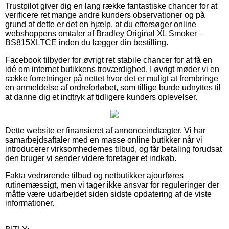
Trustpilot giver dig en lang række fantastiske chancer for at
verificere ret mange andre kunders observationer og på
grund af dette er det en hjælp, at du eftersøger online
webshoppens omtaler af Bradley Original XL Smoker –
BS815XLTCE inden du lægger din bestilling.
Facebook tilbyder for øvrigt ret stabile chancer for at få en
idé om internet butikkens troværdighed. I øvrigt møder vi en
række forretninger på nettet hvor det er muligt at frembringe
en anmeldelse af ordreforløbet, som tillige burde udnyttes til
at danne dig et indtryk af tidligere kunders oplevelser.
Dette website er finansieret af annonceindtægter. Vi har
samarbejdsaftaler med en masse online butikker når vi
introducerer virksomhedernes tilbud, og får betaling forudsat
den bruger vi sender videre foretager et indkøb.
Fakta vedrørende tilbud og netbutikker ajourføres
rutinemæssigt, men vi tager ikke ansvar for reguleringer der
måtte være udarbejdet siden sidste opdatering af de viste
informationer.