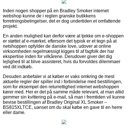
Inden nogen shopper på en Bradley Smoker internet
webshop kunne de i reglen granske butikkens
forretningsbetingelser, det er dog undertiden et omfattende
projekt.
En anden mulighed kan derfor være at tjekke om e-shoppen
er støttet af e-mærket, eftersom det typisk er et tegn på at
netshoppen opfylder de danske love, udover at online
virksomheden regelmæssigt kigges til af fagfolk der har
ekspertise inden for vilkårene. Derudover giver det dig
lejlighed til at blive assisteret, hvis du forvoldes dilemmaer
ved dit indkøb.
Desuden anbefaler vi at køber er vaks omkring de mest
aktuelle regler der spiller ind i forbindelse med bestillingen,
som for eksempel den returrettighed internet webshoppen
kører med. Her er det på samme måde relevant, at man altid
gemmer sin kvittering på e-mail, så man i fremtiden vil kunne
bevise bestillingen af Bradley Original XL Smoker –
BS815XLTCE, uanset om du skal købe en gave til en herre
eller dame.