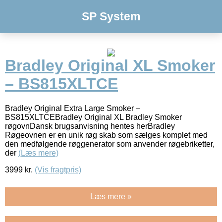
SP System
Bradley Original XL Smoker
– BS815XLTCE
Bradley Original Extra Large Smoker –
BS815XLTCEBradley Original XL Bradley Smoker
røgovnDansk brugsanvisning hentes herBradley
Røgeovnen er en unik røg skab som sælges komplet med
den medfølgende røggenerator som anvender røgebriketter,
der
(Læs mere)
3999
kr.
(Vis fragtpris)
Læs mere »