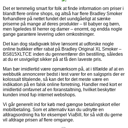
Det er temmelig smart for folk at finde information om priser i
blandt flere online shops, og altså har flere Bradley Smoker
forhandlere på nettet fundet det uundgåeligt at sænke
priserne på mange af deres produkter – til babyer og børn,
men ligeledes til herrer og damer – enormt, og endda nogle
gange garantere levering uden omkostninger.
Det kan dog stadigvæk blive lønsomt at udforske nogle
online butikker efter rabat på Bradley Original XL Smoker –
BS815XLTCE inden du gennemfører din bestilling, således
at du er usvigeligt sikker på at få den laveste pris.
Man bør imidlertid være opmærksom på, at i tilfælde af at en
webbutik annoncerer bedst i test varer for en salgspris der er
kolossalt tiltalende, så kan det for det meste være en
indikation på en falsk online forretning. Handler med kort er
imidlertid omfavnet af en foranstaltning, hvilket beskytter
kunden imod fup internet webshops.
Vi går generelt ind for køb med gængse betalingskort eller
mobilbetaling. Som et alternativ kan du udnytte en
afdragsordning fra for eksempel ViaBill, for så vidt du gerne
vil afdrage prisen af flere omgange.