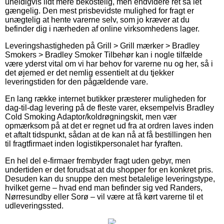
uheldigvis lidt mere bekostelig, men endvidere ret så let
gængelig. Den mest prisbevidste mulighed for fragt er
unægtelig at hente varerne selv, som jo kræver at du
befinder dig i nærheden af online virksomhedens lager.
Leveringshastigheden på Grill > Grill mærker > Bradley
Smokers > Bradley Smoker Tilbehør kan i nogle tilfælde
være yderst vital om vi har behov for varerne nu og her, så i
det øjemed er det nemlig essentielt at du tjekker
leveringstiden for den pågældende vare.
En lang række internet butikker præsterer muligheden for
dag-til-dag levering på de fleste varer, eksempelvis Bradley
Cold Smoking Adaptor/koldrøgningskit, men vær
opmærksom på at det er regnet ud fra at ordren laves inden
et aftalt tidspunkt, sådan at de kan nå at få bestillingen hen
til fragtfirmaet inden logistikpersonalet har fyraften.
En hel del e-firmaer frembyder fragt uden gebyr, men
undertiden er det forudsat at du shopper for en konkret pris.
Desuden kan du snuppe den mest betalelige leveringstype,
hvilket gerne – hvad end man befinder sig ved Randers,
Nørresundby eller Sorø – vil være at få kørt varerne til et
udleveringssted.