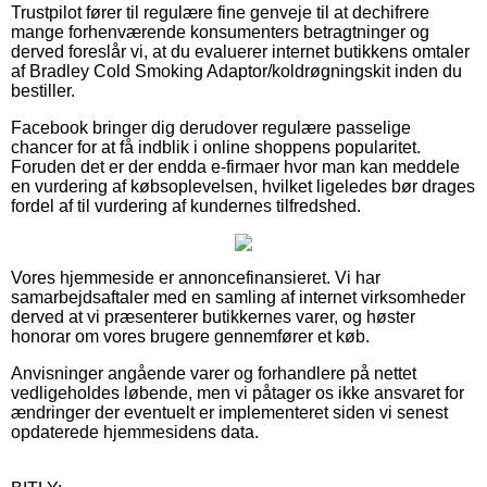
Trustpilot fører til regulære fine genveje til at dechifrere
mange forhenværende konsumenters betragtninger og
derved foreslår vi, at du evaluerer internet butikkens omtaler
af Bradley Cold Smoking Adaptor/koldrøgningskit inden du
bestiller.
Facebook bringer dig derudover regulære passelige
chancer for at få indblik i online shoppens popularitet.
Foruden det er der endda e-firmaer hvor man kan meddele
en vurdering af købsoplevelsen, hvilket ligeledes bør drages
fordel af til vurdering af kundernes tilfredshed.
Vores hjemmeside er annoncefinansieret. Vi har
samarbejdsaftaler med en samling af internet virksomheder
derved at vi præsenterer butikkernes varer, og høster
honorar om vores brugere gennemfører et køb.
Anvisninger angående varer og forhandlere på nettet
vedligeholdes løbende, men vi påtager os ikke ansvaret for
ændringer der eventuelt er implementeret siden vi senest
opdaterede hjemmesidens data.