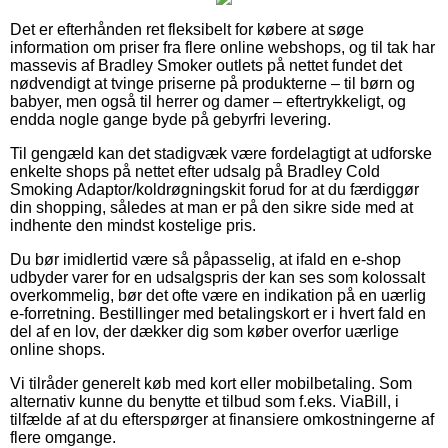
Det er efterhånden ret fleksibelt for købere at søge
information om priser fra flere online webshops, og til tak har
massevis af Bradley Smoker outlets på nettet fundet det
nødvendigt at tvinge priserne på produkterne – til børn og
babyer, men også til herrer og damer – eftertrykkeligt, og
endda nogle gange byde på gebyrfri levering.
Til gengæld kan det stadigvæk være fordelagtigt at udforske
enkelte shops på nettet efter udsalg på Bradley Cold
Smoking Adaptor/koldrøgningskit forud for at du færdiggør
din shopping, således at man er på den sikre side med at
indhente den mindst kostelige pris.
Du bør imidlertid være så påpasselig, at ifald en e-shop
udbyder varer for en udsalgspris der kan ses som kolossalt
overkommelig, bør det ofte være en indikation på en uærlig
e-forretning. Bestillinger med betalingskort er i hvert fald en
del af en lov, der dækker dig som køber overfor uærlige
online shops.
Vi tilråder generelt køb med kort eller mobilbetaling. Som
alternativ kunne du benytte et tilbud som f.eks. ViaBill, i
tilfælde af at du efterspørger at finansiere omkostningerne af
flere omgange.