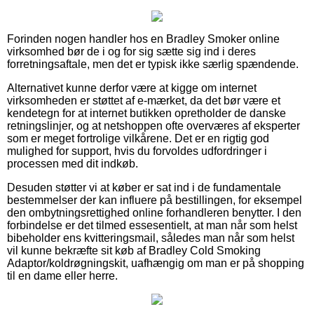
Forinden nogen handler hos en Bradley Smoker online
virksomhed bør de i og for sig sætte sig ind i deres
forretningsaftale, men det er typisk ikke særlig spændende.
Alternativet kunne derfor være at kigge om internet
virksomheden er støttet af e-mærket, da det bør være et
kendetegn for at internet butikken opretholder de danske
retningslinjer, og at netshoppen ofte overværes af eksperter
som er meget fortrolige vilkårene. Det er en rigtig god
mulighed for support, hvis du forvoldes udfordringer i
processen med dit indkøb.
Desuden støtter vi at køber er sat ind i de fundamentale
bestemmelser der kan influere på bestillingen, for eksempel
den ombytningsrettighed online forhandleren benytter. I den
forbindelse er det tilmed essesentielt, at man når som helst
bibeholder ens kvitteringsmail, således man når som helst
vil kunne bekræfte sit køb af Bradley Cold Smoking
Adaptor/koldrøgningskit, uafhængig om man er på shopping
til en dame eller herre.