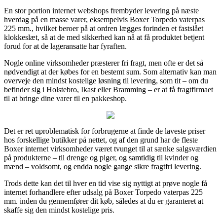
En stor portion internet webshops frembyder levering på næste
hverdag på en masse varer, eksempelvis Boxer Torpedo vaterpas
225 mm., hvilket beroer på at ordren lægges forinden et fastslået
klokkeslæt, så at de med sikkerhed kan nå at få produktet betjent
forud for at de lageransatte har fyraften.
Nogle online virksomheder præsterer fri fragt, men ofte er det så
nødvendigt at der købes for en bestemt sum. Som alternativ kan man
overveje den mindst kostelige løsning til levering, som tit – om du
befinder sig i Holstebro, Ikast eller Bramming – er at få fragtfirmaet
til at bringe dine varer til en pakkeshop.
Det er ret uproblematisk for forbrugerne at finde de laveste priser
hos forskellige butikker på nettet, og af den grund har de fleste
Boxer internet virksomheder været tvunget til at sænke salgsværdien
på produkterne – til drenge og piger, og samtidig til kvinder og
mænd – voldsomt, og endda nogle gange sikre fragtfri levering.
Trods dette kan det til hver en tid vise sig nyttigt at prøve nogle få
internet forhandlere efter udsalg på Boxer Torpedo vaterpas 225
mm. inden du gennemfører dit køb, således at du er garanteret at
skaffe sig den mindst kostelige pris.