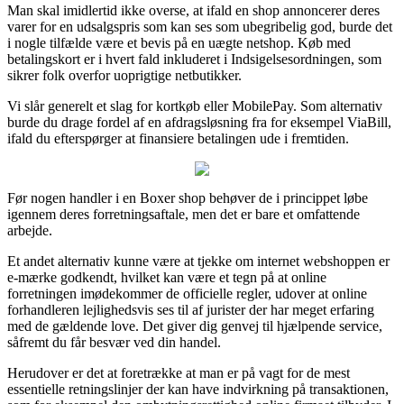
Man skal imidlertid ikke overse, at ifald en shop annoncerer deres
varer for en udsalgspris som kan ses som ubegribelig god, burde det
i nogle tilfælde være et bevis på en uægte netshop. Køb med
betalingskort er i hvert fald inkluderet i Indsigelsesordningen, som
sikrer folk overfor uoprigtige netbutikker.
Vi slår generelt et slag for kortkøb eller MobilePay. Som alternativ
burde du drage fordel af en afdragsløsning fra for eksempel ViaBill,
ifald du efterspørger at finansiere betalingen ude i fremtiden.
Før nogen handler i en Boxer shop behøver de i princippet løbe
igennem deres forretningsaftale, men det er bare et omfattende
arbejde.
Et andet alternativ kunne være at tjekke om internet webshoppen er
e-mærke godkendt, hvilket kan være et tegn på at online
forretningen imødekommer de officielle regler, udover at online
forhandleren lejlighedsvis ses til af jurister der har meget erfaring
med de gældende love. Det giver dig genvej til hjælpende service,
såfremt du får besvær ved din handel.
Herudover er det at foretrække at man er på vagt for de mest
essentielle retningslinjer der kan have indvirkning på transaktionen,