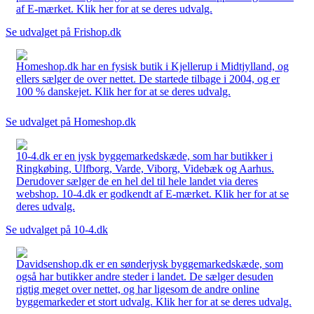
af E-mærket. Klik her for at se deres udvalg.
Se udvalget på Frishop.dk
Homeshop.dk har en fysisk butik i Kjellerup i Midtjylland, og
ellers sælger de over nettet. De startede tilbage i 2004, og er
100 % danskejet. Klik her for at se deres udvalg.
Se udvalget på Homeshop.dk
10-4.dk er en jysk byggemarkedskæde, som har butikker i
Ringkøbing, Ulfborg, Varde, Viborg, Videbæk og Aarhus.
Derudover sælger de en hel del til hele landet via deres
webshop. 10-4.dk er godkendt af E-mærket. Klik her for at se
deres udvalg.
Se udvalget på 10-4.dk
Davidsenshop.dk er en sønderjysk byggemarkedskæde, som
også har butikker andre steder i landet. De sælger desuden
rigtig meget over nettet, og har ligesom de andre online
byggemarkeder et stort udvalg. Klik her for at se deres udvalg.