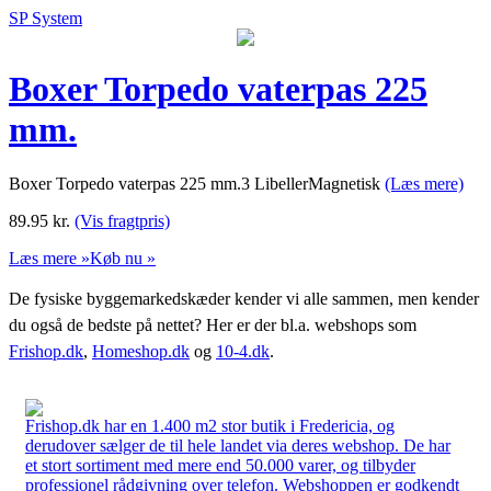
SP System
Boxer Torpedo vaterpas 225
mm.
Boxer Torpedo vaterpas 225 mm.3 LibellerMagnetisk
(Læs mere)
89.95
kr.
(Vis fragtpris)
Læs mere »
Køb nu »
De fysiske byggemarkedskæder kender vi alle sammen, men kender
du også de bedste på nettet? Her er der bl.a. webshops som
Frishop.dk
,
Homeshop.dk
og
10-4.dk
.
Frishop.dk har en 1.400 m2 stor butik i Fredericia, og
derudover sælger de til hele landet via deres webshop. De har
et stort sortiment med mere end 50.000 varer, og tilbyder
professionel rådgivning over telefon. Webshoppen er godkendt