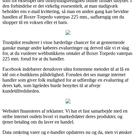
som for eksempel den ombytningsrettighed online firmaet tilbyder. I
den forbindelse er det virkelig essesentielt, at man stadigvæk
beholder ens e-mail kvittering, så man en anden gang kan bevidne
handlen af Boxer Torpedo vaterpas 225 mm., uafhængig om du
shopper til en voksen eller et barn.
Trustpilot resulterer i visse hæderlige chancer for at gennemrode
ganske mange andre køberes evalueringer og derved slår vi et slag
for, at du vurderer webbutikkens omtaler af Boxer Torpedo vaterpas
225 mm. forud for at du handler.
Facebook indebærer derudover ultra fornemme metoder til at få en
idé om e-butikkens pålidelighed. Foruden det ses mange internet
handler som giver folk mulighed for at udfærdige en evaluering af
deres køb, som ligeledes burde benyttes til at afveje
kundetilfredsheden.
Websitet finansieres af reklamer. Vi har et fast samarbejde med en
stribe internet outlets hvori vi markedsfører deres produkter, og
tjener betaling om du laver en handel.
Data omkring varer og e-handler opdateres nu og da, men vi ønsker