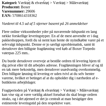
Kategori:
Værktøj & elværktøj > Værktøj > Måleværktøj
Producent:
Boxer
Varenummer:
29606
EAN:
5708614318362
Vurderet til
4.5
ud af 5 stjerner baseret på
26
anmeldelser
Flere online virksomheder yder på nuværende tidspunkt en lang
række forskellige leveringstyper. En af de mest anvendte er i dag
pakkeshoppen, fordi du så nemt kan hente de nyindkøbte varer på et
selvvalgt tidspunkt. Denne er jo særligt uproblematisk, samt tit
derudover den billigste fragtløsning ved køb af Boxer Torpedo
vaterpas 225 mm..
Du burde derudover overveje at bestille ordren til levering hjem til
dig privat eller til dit arbejdes adresse. Fragtløsningen bliver af og til
en tak mere bekostelig, men derudover usædvanlig overkommelig.
Den billigste løsning til levering er uden tvivl at du selv henter
varerne, hvilket er betinget af at du opholder dig i nærheden af e-
butikkens arbejdslager.
Fragtperioden på Værktøj & elværktøj > Værktøj > Måleværktøj
kan vise sig at være vældig aktuel forudsat du skal bruge ordren
straks, og i det øjemed er det jo centralt at man besigtiger den
estimerede leveringstid på den respektive vare.