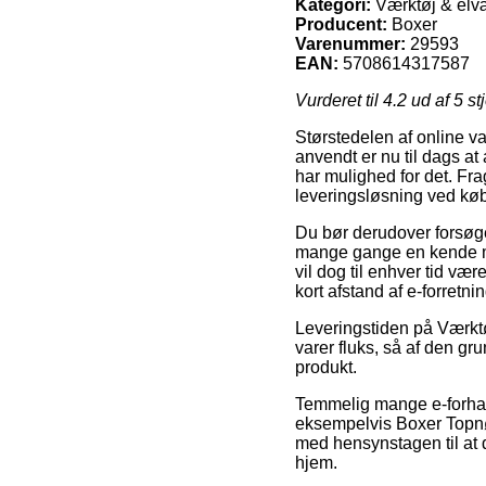
Kategori:
Værktøj & elvæ
Producent:
Boxer
Varenummer:
29593
EAN:
5708614317587
Vurderet til
4.2
ud af 5 st
Størstedelen af online v
anvendt er nu til dags at
har mulighed for det. Fra
leveringsløsning ved køb
Du bør derudover forsøge 
mange gange en kende mer
vil dog til enhver tid vær
kort afstand af e-forretn
Leveringstiden på Værktø
varer fluks, så af den gr
produkt.
Temmelig mange e-forhand
eksempelvis Boxer Topnøg
med hensynstagen til at 
hjem.