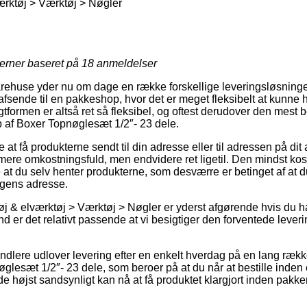
rktøj > Værktøj > Nøgler
jerner baseret på
18
anmeldelser
arehuse yder nu om dage en række forskellige leveringsløsninge
 afsende til en pakkeshop, hvor det er meget fleksibelt at kunne
gtformen er altså ret så fleksibel, og oftest derudover den mest b
 af Boxer Topnøglesæt 1/2″- 23 dele.
at få produkterne sendt til din adresse eller til adressen på dit
e omkostningsfuld, men endvidere ret ligetil. Den mindst koste
e at du selv henter produkterne, som desværre er betinget af at du
ingens adresse.
j & elværktøj > Værktøj > Nøgler er yderst afgørende hvis du h
und er det relativt passende at vi besigtiger den forventede lever
lere udlover levering efter en enkelt hverdag på en lang rækk
lesæt 1/2″- 23 dele, som beroer på at du når at bestille inden e
de højst sandsynligt kan nå at få produktet klargjort inden pak