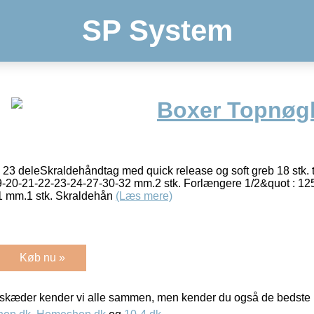
SP System
Boxer Topnøgl
23 deleSkraldehåndtag med quick release og soft greb 18 stk. 
-20-21-22-23-24-27-30-32 mm.2 stk. Forlængere 1/2&quot : 125
1 mm.1 stk. Skraldehån
(Læs mere)
Køb nu »
kæder kender vi alle sammen, men kender du også de bedste p