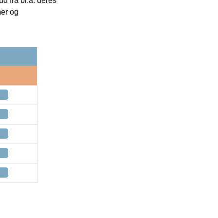
 fra bl.a. deres
mer og