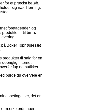
r for et præcist beløb.
pholder sig nær Herning,
ssted.
ternet foretagender, og
 produkter – til børn,
levering.
bat på Boxer Topnøglesæt
.
 produkter til salg for en
 uoprigtig internet
verfor fup netbutikker.
ghed burde du overveje en
ningsbetingelser, det er
f e-mærke ordningen,