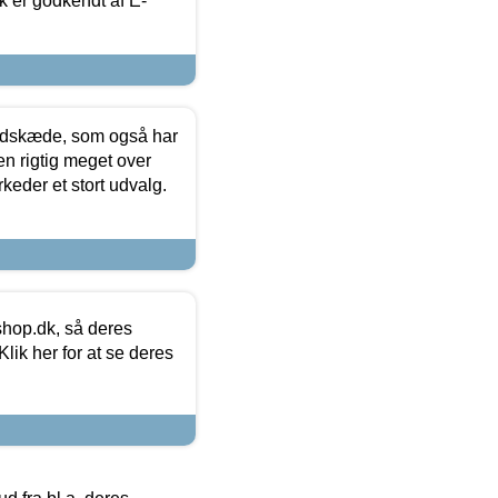
k er godkendt af E-
edskæde, som også har
en rigtig meget over
keder et stort udvalg.
hop.dk, så deres
lik her for at se deres