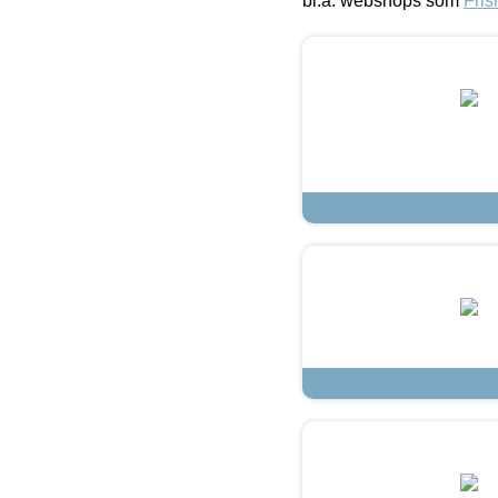
bl.a. webshops som
Fris