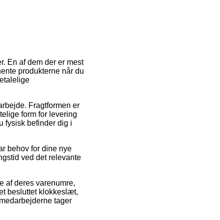
r. En af dem der er mest
 hente produkterne når du
etalelige
 arbejde. Fragtformen er
lige form for levering
 fysisk befinder dig i
ar behov for dine nye
ingstid ved det relevante
e af deres varenumre,
t besluttet klokkeslæt,
kemedarbejderne tager