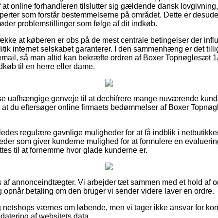
f at online forhandleren tilslutter sig gældende dansk lovgivning,
ksperter som forstår bestemmelserne på området. Dette er desuden
der problemstillinger som følge af dit indkøb.
række at køberen er obs på de mest centrale betingelser der infl
tik internet selskabet garanterer. I den sammenhæng er det tillig
dremail, så man altid kan bekræfte ordren af Boxer Topnøglesæt 1
dkøb til en herre eller dame.
visse uafhængige genveje til at dechifrere mange nuværende ku
 at du eftersøger online firmaets bedømmelser af Boxer Topnøg
des regulære gavnlige muligheder for at få indblik i netbutikken
der som giver kunderne mulighed for at formulere en evaluerin
ttes til at fornemme hvor glade kunderne er.
s af annonceindtægter. Vi arbejder tæt sammen med et hold af on
g opnår betaling om den bruger vi sender videre laver en ordre.
netshops værnes om løbende, men vi tager ikke ansvar for korre
pdatering af websitets data.