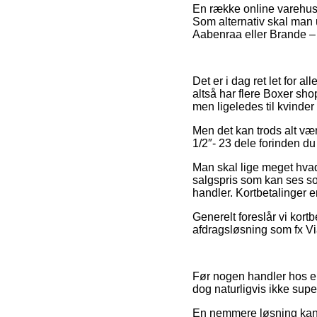
En række online varehuse
Som alternativ skal man 
Aabenraa eller Brande – vi
Det er i dag ret let for a
altså har flere Boxer shop
men ligeledes til kvinde
Men det kan trods alt væ
1/2″- 23 dele forinden du
Man skal lige meget hvad 
salgspris som kan ses som
handler. Kortbetalinger e
Generelt foreslår vi kor
afdragsløsning som fx Via
Før nogen handler hos en 
dog naturligvis ikke supe
En nemmere løsning kan 