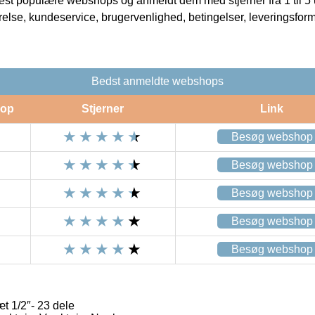
t populære webshops og anmeldt dem med stjerner fra 1 til 5 ud
rrelse, kundeservice, brugervenlighed, betingelser, leveringsfor
Bedst anmeldte webshops
op
Stjerner
Link
Besøg webshop
Besøg webshop
Besøg webshop
Besøg webshop
Besøg webshop
 1/2″- 23 dele