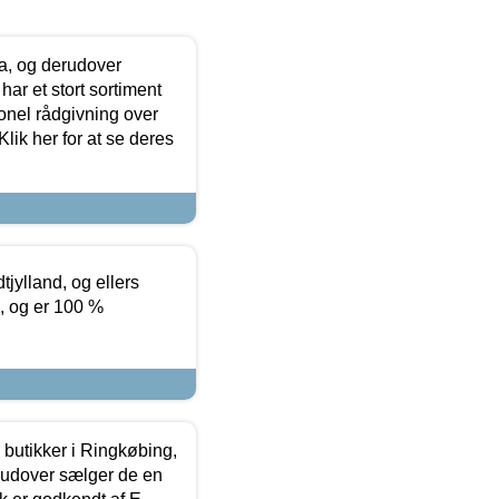
ia, og derudover
ar et stort sortiment
onel rådgivning over
ik her for at se deres
tjylland, og ellers
4, og er 100 %
butikker i Ringkøbing,
rudover sælger de en