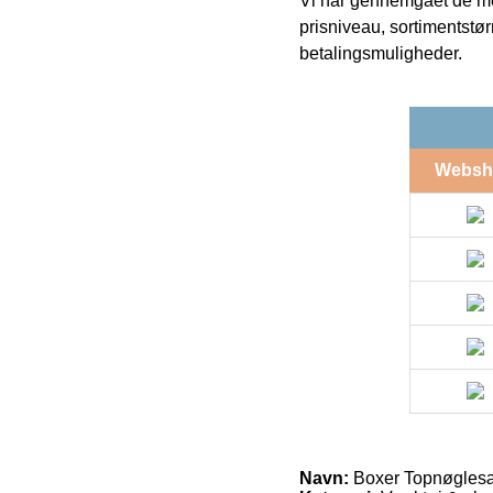
Vi har gennemgået de mes
prisniveau, sortimentstø
betalingsmuligheder.
Websh
Navn:
Boxer Topnøglesæt