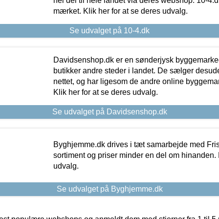
hel del til hele landet via deres webshop. 10-4.d
mærket. Klik her for at se deres udvalg.
Se udvalget på 10-4.dk
Davidsenshop.dk er en sønderjysk byggemark
butikker andre steder i landet. De sælger desud
nettet, og har ligesom de andre online byggemar
Klik her for at se deres udvalg.
Se udvalget på Davidsenshop.dk
Byghjemme.dk drives i tæt samarbejde med Fris
sortiment og priser minder en del om hinanden. K
udvalg.
Se udvalget på Byghjemme.dk