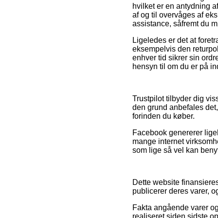
hvilket er en antydning a
af og til overvåges af e
assistance, såfremt du mø
Ligeledes er det at foret
eksempelvis den returpoli
enhver tid sikrer sin or
hensyn til om du er på in
Trustpilot tilbyder dig 
den grund anbefales det,
forinden du køber.
Facebook genererer ligele
mange internet virksomhe
som lige så vel kan beny
Dette website finansiere
publicerer deres varer, o
Fakta angående varer og 
realiseret siden sidste o