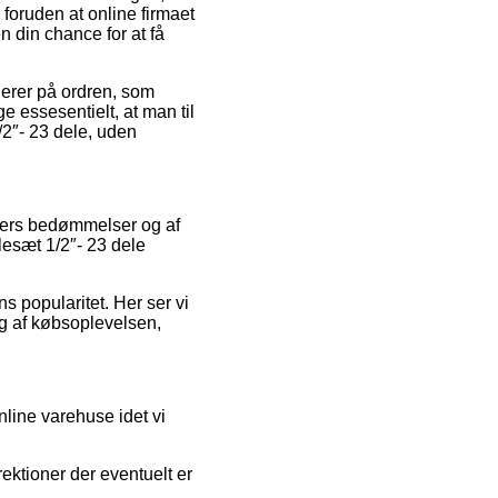
 foruden at online firmaet
 din chance for at få
uerer på ordren, som
e essesentielt, at man til
/2″- 23 dele, uden
nders bedømmelser og af
lesæt 1/2″- 23 dele
s popularitet. Her ser vi
g af købsoplevelsen,
line varehuse idet vi
ktioner der eventuelt er