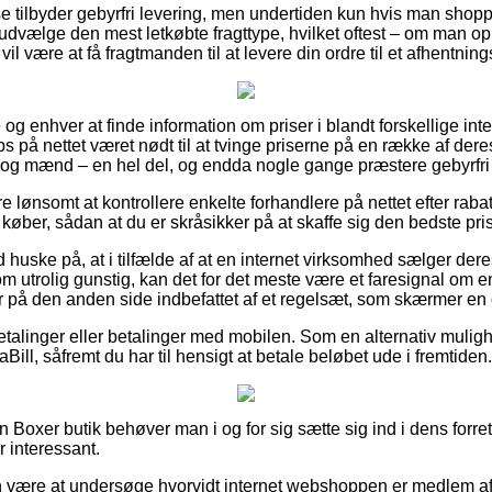
 tilbyder gebyrfri levering, men undertiden kun hvis man shoppe
udvælge den mest letkøbte fragttype, hvilket oftest – om man o
l være at få fragtmanden til at levere din ordre til et afhentning
lle og enhver at finde information om priser i blandt forskellige in
s på nettet været nødt til at tvinge priserne på en række af deres
r og mænd – en hel del, og endda nogle gange præstere gebyrfri 
re lønsomt at kontrollere enkelte forhandlere på nettet efter ra
 køber, sådan at du er skråsikker på at skaffe sig den bedste pris
huske på, at i tilfælde af at en internet virksomhed sælger deres
 utrolig gunstig, kan det for det meste være et faresignal om en
r på den anden side indbefattet af et regelsæt, som skærmer en o
tbetalinger eller betalinger med mobilen. Som en alternativ muli
Bill, såfremt du har til hensigt at betale beløbet ude i fremtiden.
Boxer butik behøver man i og for sig sætte sig ind i dens forret
r interessant.
være at undersøge hvorvidt internet webshoppen er medlem a