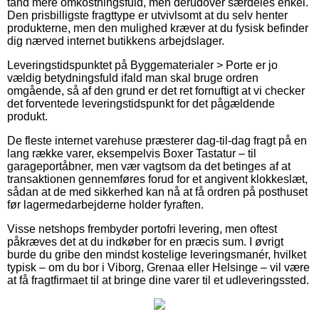
tand mere omkostningsfuld, men derudover særdeles enkel.
Den prisbilligste fragttype er utvivlsomt at du selv henter
produkterne, men den mulighed kræver at du fysisk befinder
dig nærved internet butikkens arbejdslager.
Leveringstidspunktet på Byggematerialer > Porte er jo
vældig betydningsfuld ifald man skal bruge ordren
omgående, så af den grund er det ret fornuftigt at vi checker
det forventede leveringstidspunkt for det pågældende
produkt.
De fleste internet varehuse præsterer dag-til-dag fragt på en
lang række varer, eksempelvis Boxer Tastatur – til
garageportåbner, men vær vagtsom da det betinges af at
transaktionen gennemføres forud for et angivent klokkeslæt,
sådan at de med sikkerhed kan nå at få ordren på posthuset
før lagermedarbejderne holder fyraften.
Visse netshops frembyder portofri levering, men oftest
påkræves det at du indkøber for en præcis sum. I øvrigt
burde du gribe den mindst kostelige leveringsmanér, hvilket
typisk – om du bor i Viborg, Grenaa eller Helsinge – vil være
at få fragtfirmaet til at bringe dine varer til et udleveringssted.