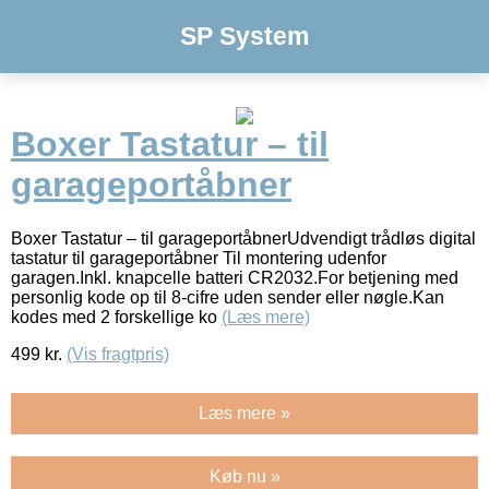
SP System
Boxer Tastatur – til
garageportåbner
Boxer Tastatur – til garageportåbnerUdvendigt trådløs digital
tastatur til garageportåbner Til montering udenfor
garagen.Inkl. knapcelle batteri CR2032.For betjening med
personlig kode op til 8-cifre uden sender eller nøgle.Kan
kodes med 2 forskellige ko
(Læs mere)
499
kr.
(Vis fragtpris)
Læs mere »
Køb nu »