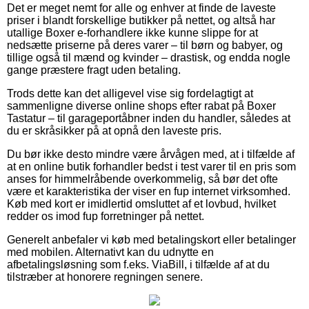
Det er meget nemt for alle og enhver at finde de laveste
priser i blandt forskellige butikker på nettet, og altså har
utallige Boxer e-forhandlere ikke kunne slippe for at
nedsætte priserne på deres varer – til børn og babyer, og
tillige også til mænd og kvinder – drastisk, og endda nogle
gange præstere fragt uden betaling.
Trods dette kan det alligevel vise sig fordelagtigt at
sammenligne diverse online shops efter rabat på Boxer
Tastatur – til garageportåbner inden du handler, således at
du er skråsikker på at opnå den laveste pris.
Du bør ikke desto mindre være årvågen med, at i tilfælde af
at en online butik forhandler bedst i test varer til en pris som
anses for himmelråbende overkommelig, så bør det ofte
være et karakteristika der viser en fup internet virksomhed.
Køb med kort er imidlertid omsluttet af et lovbud, hvilket
redder os imod fup forretninger på nettet.
Generelt anbefaler vi køb med betalingskort eller betalinger
med mobilen. Alternativt kan du udnytte en
afbetalingsløsning som f.eks. ViaBill, i tilfælde af at du
tilstræber at honorere regningen senere.