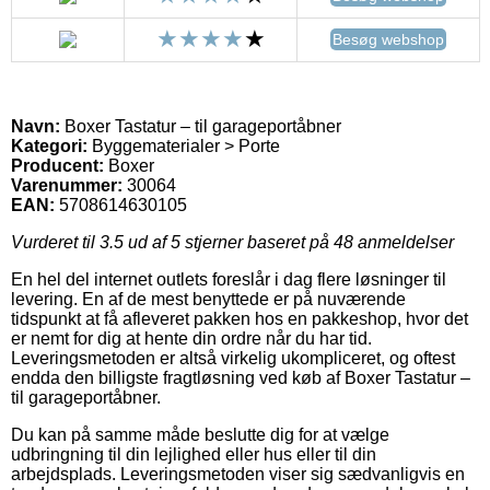
Besøg webshop
Navn:
Boxer Tastatur – til garageportåbner
Kategori:
Byggematerialer > Porte
Producent:
Boxer
Varenummer:
30064
EAN:
5708614630105
Vurderet til
3.5
ud af 5 stjerner baseret på
48
anmeldelser
En hel del internet outlets foreslår i dag flere løsninger til
levering. En af de mest benyttede er på nuværende
tidspunkt at få afleveret pakken hos en pakkeshop, hvor det
er nemt for dig at hente din ordre når du har tid.
Leveringsmetoden er altså virkelig ukompliceret, og oftest
endda den billigste fragtløsning ved køb af Boxer Tastatur –
til garageportåbner.
Du kan på samme måde beslutte dig for at vælge
udbringning til din lejlighed eller hus eller til din
arbejdsplads. Leveringsmetoden viser sig sædvanligvis en