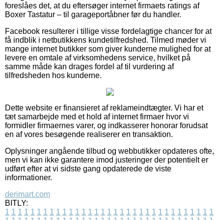
foreslåes det, at du eftersøger internet firmaets ratings af
Boxer Tastatur – til garageportåbner før du handler.
Facebook resulterer i tillige visse fordelagtige chancer for at
få indblik i netbutikkens kundetilfredshed. Tilmed møder vi
mange internet butikker som giver kunderne mulighed for at
levere en omtale af virksomhedens service, hvilket på
samme måde kan drages fordel af til vurdering af
tilfredsheden hos kunderne.
Dette website er finansieret af reklameindtægter. Vi har et
tæt samarbejde med et hold af internet firmaer hvor vi
formidler firmaernes varer, og indkasserer honorar forudsat
en af vores besøgende realiserer en transaktion.
Oplysninger angående tilbud og webbutikker opdateres ofte,
men vi kan ikke garantere imod justeringer der potentielt er
udført efter at vi sidste gang opdaterede de viste
informationer.
derimart.com
BITLY:
1
1
1
1
1
1
1
1
1
1
1
1
1
1
1
1
1
1
1
1
1
1
1
1
1
1
1
1
1
1
1
1
1