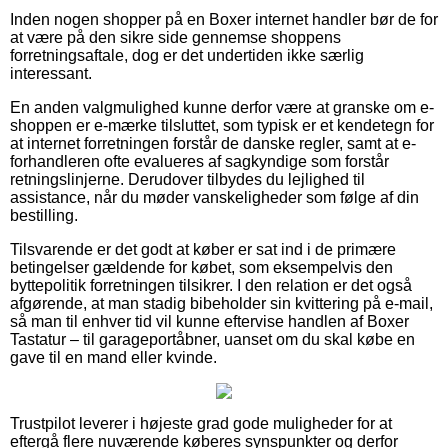
Inden nogen shopper på en Boxer internet handler bør de for
at være på den sikre side gennemse shoppens
forretningsaftale, dog er det undertiden ikke særlig
interessant.
En anden valgmulighed kunne derfor være at granske om e-
shoppen er e-mærke tilsluttet, som typisk er et kendetegn for
at internet forretningen forstår de danske regler, samt at e-
forhandleren ofte evalueres af sagkyndige som forstår
retningslinjerne. Derudover tilbydes du lejlighed til
assistance, når du møder vanskeligheder som følge af din
bestilling.
Tilsvarende er det godt at køber er sat ind i de primære
betingelser gældende for købet, som eksempelvis den
byttepolitik forretningen tilsikrer. I den relation er det også
afgørende, at man stadig bibeholder sin kvittering på e-mail,
så man til enhver tid vil kunne eftervise handlen af Boxer
Tastatur – til garageportåbner, uanset om du skal købe en
gave til en mand eller kvinde.
Trustpilot leverer i højeste grad gode muligheder for at
eftergå flere nuværende køberes synspunkter og derfor