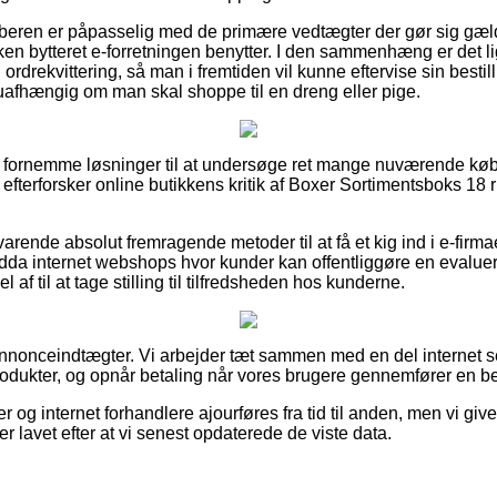
øberen er påpasselig med de primære vedtægter der gør sig gæl
ken bytteret e-forretningen benytter. I den sammenhæng er det l
rdrekvittering, så man i fremtiden vil kunne eftervise sin bestil
afhængig om man skal shoppe til en dreng eller pige.
le fornemme løsninger til at undersøge ret mange nuværende k
du efterforsker online butikkens kritik af Boxer Sortimentsboks 18
rende absolut fremragende metoder til at få et kig ind i e-firm
da internet webshops hvor kunder kan offentliggøre en evalueri
af til at tage stilling til tilfredsheden hos kunderne.
annonceindtægter. Vi arbejder tæt sammen med en del internet s
rodukter, og opnår betaling når vores brugere gennemfører en bes
og internet forhandlere ajourføres fra tid til anden, men vi giv
 er lavet efter at vi senest opdaterede de viste data.