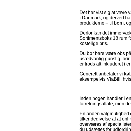
Det har vist sig at være 
i Danmark, og derved har 
produkterne – til børn, o
Derfor kan det immervæk v
Sortimentsboks 18 rum fo
kostelige pris.
Du bør bare være obs på,
usædvanlig gunstig, bør 
er trods alt inkluderet i 
Generelt anbefaler vi kø
eksempelvis ViaBill, hvi
Inden nogen handler i e
forretningsaftale, men de
En anden valgmulighed e
tilkendegivelse af at on
overværes af specialister
du udsættes for udfordri