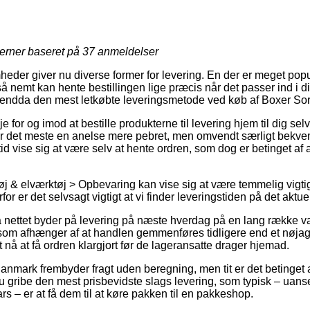
jerner baseret på
37
anmeldelser
mheder giver nu diverse former for levering. En der er meget pop
å nemt kan hente bestillingen lige præcis når det passer ind i d
it endda den mest letkøbte leveringsmetode ved køb af Boxer So
for og imod at bestille produkterne til levering hjem til dig selv 
or det meste en anelse mere pebret, men omvendt særligt bekve
id vise sig at være selv at hente ordren, som dog er betinget af
j & elværktøj > Opbevaring kan vise sig at være temmelig vigti
rfor er det selvsagt vigtigt at vi finder leveringstiden på det aktue
 nettet byder på levering på næste hverdag på en lang række v
om afhænger af at handlen gemmenføres tidligere end et nøjagt
t nå at få ordren klargjort før de lageransatte drager hjemad.
Danmark frembyder fragt uden beregning, men tit er det betinget 
u gribe den mest prisbevidste slags levering, som typisk – uans
rs – er at få dem til at køre pakken til en pakkeshop.