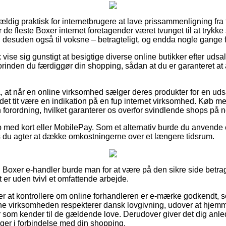
vældig praktisk for internetbrugere at lave prissammenligning fra 
de fleste Boxer internet foretagender været tvunget til at trykk
g desuden også til voksne – betragteligt, og endda nogle gange f
ise sig gunstigt at besigtige diverse online butikker efter udsa
rinden du færdiggør din shopping, sådan at du er garanteret at
 at når en online virksomhed sælger deres produkter for en udsa
det tit være en indikation på en fup internet virksomhed. Køb 
en forordning, hvilket garanterer os overfor svindlende shops på ne
b med kort eller MobilePay. Som et alternativ burde du anvende 
s du agter at dække omkostningerne over et længere tidsrum.
n Boxer e-handler burde man for at være på den sikre side bet
t er uden tvivl et omfattende arbejde.
r at kontrollere om online forhandleren er e-mærke godkendt,
line virksomheden respekterer dansk lovgivning, udover at hjem
 som kender til de gældende love. Derudover giver det dig anled
nger i forbindelse med din shopping.