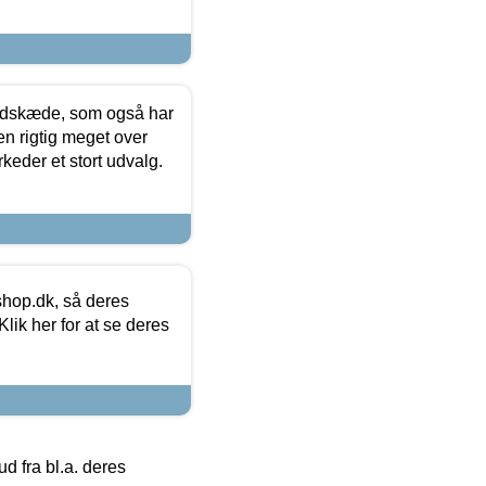
edskæde, som også har
en rigtig meget over
keder et stort udvalg.
hop.dk, så deres
lik her for at se deres
 fra bl.a. deres