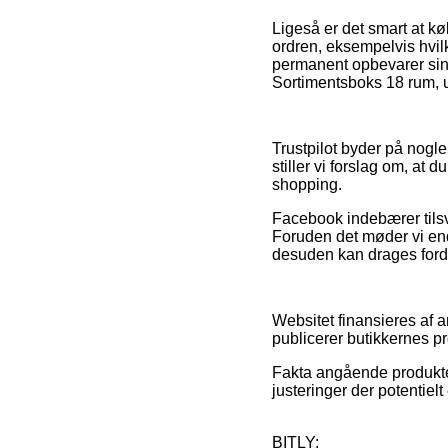
Ligeså er det smart at k
ordren, eksempelvis hvil
permanent opbevarer sin o
Sortimentsboks 18 rum, u
Trustpilot byder på nog
stiller vi forslag om, at 
shopping.
Facebook indebærer tilsva
Foruden det møder vi end
desuden kan drages fordel 
Websitet finansieres af 
publicerer butikkernes p
Fakta angående produkter 
justeringer der potentielt
BITLY: