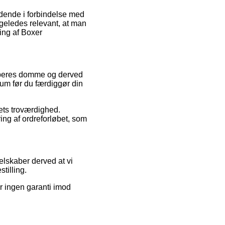
dende i forbindelse med
igeledes relevant, at man
ling af Boxer
øberes domme og derved
 rum før du færdiggør din
aets troværdighed.
ng af ordreforløbet, som
elskaber derved at vi
tilling.
er ingen garanti imod