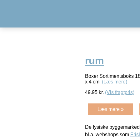
rum
Boxer Sortimentsboks 18 
x 4 cm.
(Læs mere)
49.95
kr.
(Vis fragtpris)
Læs mere »
De fysiske byggemarkeds
bl.a. webshops som
Fris