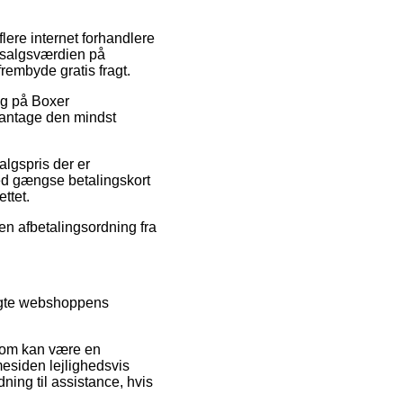
flere internet forhandlere
e salgsværdien på
rembyde gratis fragt.
lg på Boxer
 antage den mindst
lgspris der er
med gængse betalingskort
ttet.
en afbetalingsordning fra
ragte webshoppens
 som kan være en
mesiden lejlighedsvis
ning til assistance, hvis