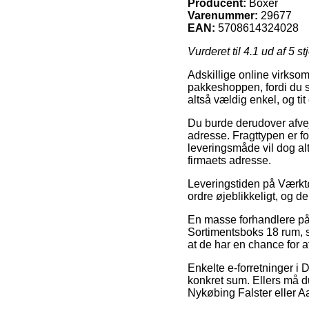
Producent:
Boxer
Varenummer:
29677
EAN:
5708614324028
Vurderet til
4.1
ud af 5 st
Adskillige online virkso
pakkeshoppen, fordi du s
altså vældig enkel, og t
Du burde derudover afveje 
adresse. Fragttypen er f
leveringsmåde vil dog alt
firmaets adresse.
Leveringstiden på Værktø
ordre øjeblikkeligt, og de
En masse forhandlere på
Sortimentsboks 18 rum, s
at de har en chance for a
Enkelte e-forretninger i 
konkret sum. Ellers må d
Nykøbing Falster eller Aa