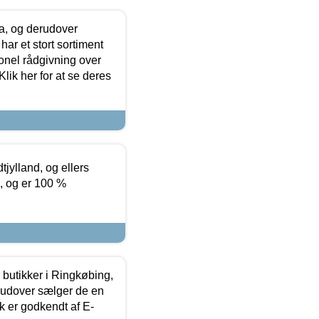
ia, og derudover
ar et stort sortiment
onel rådgivning over
ik her for at se deres
tjylland, og ellers
4, og er 100 %
butikker i Ringkøbing,
rudover sælger de en
k er godkendt af E-