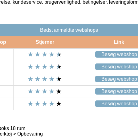
rrelse, kundeservice, brugervenlighed, betingelser, leveringsfor
Bedst anmeldte webshops
op
Stjerner
Link
Besøg webshop
Besøg webshop
Besøg webshop
Besøg webshop
Besøg webshop
boks 18 rum
ærktøj > Opbevaring