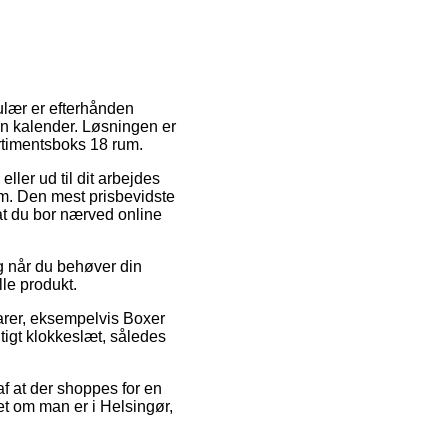
ulær er efterhånden
in kalender. Løsningen er
rtimentsboks 18 rum.
eller ud til dit arbejdes
m. Den mest prisbevidste
 at du bor nærved online
g når du behøver din
lle produkt.
arer, eksempelvis Boxer
igt klokkeslæt, således
af at der shoppes for en
et om man er i Helsingør,