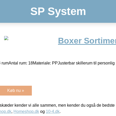
SP System
Boxer Sortime
rumAntal rum: 18Materiale: PPJusterbar skillerum til personlig 
Køb nu »
kæder kender vi alle sammen, men kender du også de bedste p
hop.dk
,
Homeshop.dk
og
10-4.dk
.