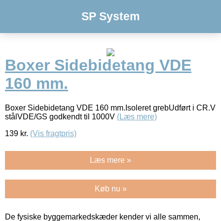
SP System
Boxer Sidebidetang VDE
160 mm.
Boxer Sidebidetang VDE 160 mm.Isoleret grebUdført i CR.V
stålVDE/GS godkendt til 1000V
(Læs mere)
139
kr.
(Vis fragtpris)
Læs mere »
Køb nu »
De fysiske byggemarkedskæder kender vi alle sammen,