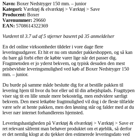
Navn:
Boxer Nedstryger 150 mm. – junior
Kategori:
Værktøj & elværktøj > Værktøj > Save
Producent:
Boxer
Varenummer:
29660
EAN:
5708614322369
Vurderet til
3.7
ud af 5 stjerner baseret på
35
anmeldelser
En del online virksomheder tildeler i vore dage flere
leveringsudgaver. Et hit er nu om stunder pakkeshoppen, og så kan
du bare gå forbi efter de købte varer lige når det passer dig.
Fragtmetoden er jo yderst bekvem, og typisk desuden den mest
prisbevidste leveringsmulighed ved køb af Boxer Nedstryger 150
mm. – junior.
Du burde på samme måde beslutte dig for at bestille pakken til
levering hjem til hvor du bor eller ud til din arbejdsplads. Fragttypen
viser sig tit en lille smule mere bekostelig, men endvidere særligt
bekvem. Den mest letkøbte fragtmulighed vil dog i de fleste tilfælde
være selv at hente pakken, men den løsning står og falder med at du
lever nær internet forhandlerens hjemsted.
Leveringshastigheden på Værktøj & elværktøj > Værktøj > Save er
ret relevant såfremt man behøver produktet om et øjeblik, så derfor
er det nemlig klogt at du tjekker den estimerede leveringsdato ved