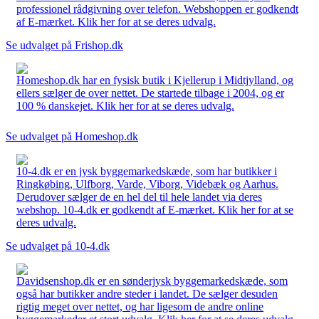
professionel rådgivning over telefon. Webshoppen er godkendt
af E-mærket. Klik her for at se deres udvalg.
Se udvalget på Frishop.dk
Homeshop.dk har en fysisk butik i Kjellerup i Midtjylland, og
ellers sælger de over nettet. De startede tilbage i 2004, og er
100 % danskejet. Klik her for at se deres udvalg.
Se udvalget på Homeshop.dk
10-4.dk er en jysk byggemarkedskæde, som har butikker i
Ringkøbing, Ulfborg, Varde, Viborg, Videbæk og Aarhus.
Derudover sælger de en hel del til hele landet via deres
webshop. 10-4.dk er godkendt af E-mærket. Klik her for at se
deres udvalg.
Se udvalget på 10-4.dk
Davidsenshop.dk er en sønderjysk byggemarkedskæde, som
også har butikker andre steder i landet. De sælger desuden
rigtig meget over nettet, og har ligesom de andre online