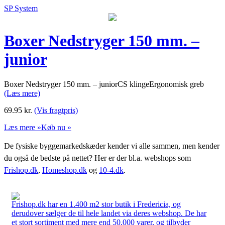
SP System
Boxer Nedstryger 150 mm. –
junior
Boxer Nedstryger 150 mm. – juniorCS klingeErgonomisk greb
(Læs mere)
69.95
kr.
(Vis fragtpris)
Læs mere »
Køb nu »
De fysiske byggemarkedskæder kender vi alle sammen, men kender
du også de bedste på nettet? Her er der bl.a. webshops som
Frishop.dk
,
Homeshop.dk
og
10-4.dk
.
Frishop.dk har en 1.400 m2 stor butik i Fredericia, og
derudover sælger de til hele landet via deres webshop. De har
et stort sortiment med mere end 50.000 varer, og tilbyder