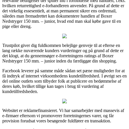
relevante betingelser der spiller ind i forbindelse med handlen, f.eks.
hvilken returrettighed e-forhandleren anvender. På grund af dette er
det virkelig essesentielt, at man permanent sikrer ens ordremail,
således man fremadrettet kan dokumentere handlen af Boxer
Nedstryger 150 mm. – junior, hvad end man skal købe gave til en
pige eller dreng.
Trustpilot giver dig fuldkommen belejlige genveje til at efterse en
lang række nuværende kunders vurderinger og på grund af dette er
det klogt, at du gennemsøger e-forretningens ratings af Boxer
Nedstryger 150 mm. – junior inden du færdiggør din shopping.
Facebook leverer på samme måde sådan set pæne muligheder for at
få indtryk af internet virksomhedens kundetilfredshed. I øvrigt ses en
del online outlets som tilbyder folk at publicere en bedømmelse af
deres køb, hvilket tillige kan tages i brug til vurdering af
kundetilfredsheden.
Websitet er reklamefinansieret. Vi har samarbejder med massevis af
e-firmaer eftersom vi promoverer forretningernes varer, og får
provision forudsat vores besøgende fuldfører en transaktion.