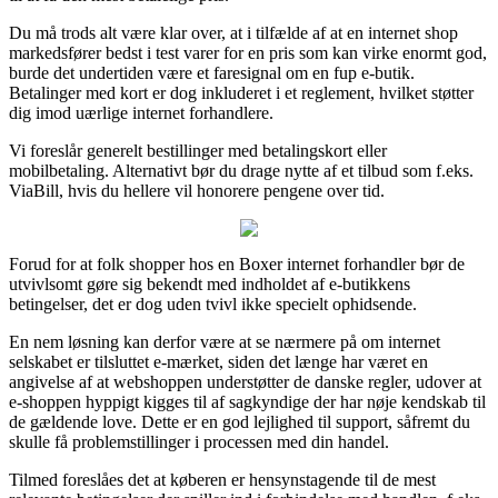
Du må trods alt være klar over, at i tilfælde af at en internet shop
markedsfører bedst i test varer for en pris som kan virke enormt god,
burde det undertiden være et faresignal om en fup e-butik.
Betalinger med kort er dog inkluderet i et reglement, hvilket støtter
dig imod uærlige internet forhandlere.
Vi foreslår generelt bestillinger med betalingskort eller
mobilbetaling. Alternativt bør du drage nytte af et tilbud som f.eks.
ViaBill, hvis du hellere vil honorere pengene over tid.
Forud for at folk shopper hos en Boxer internet forhandler bør de
utvivlsomt gøre sig bekendt med indholdet af e-butikkens
betingelser, det er dog uden tvivl ikke specielt ophidsende.
En nem løsning kan derfor være at se nærmere på om internet
selskabet er tilsluttet e-mærket, siden det længe har været en
angivelse af at webshoppen understøtter de danske regler, udover at
e-shoppen hyppigt kigges til af sagkyndige der har nøje kendskab til
de gældende love. Dette er en god lejlighed til support, såfremt du
skulle få problemstillinger i processen med din handel.
Tilmed foreslåes det at køberen er hensynstagende til de mest