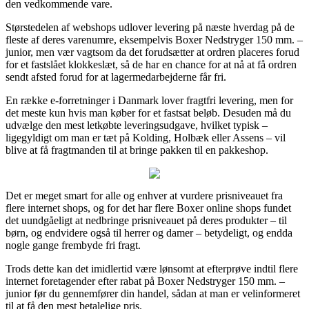
den vedkommende vare.
Størstedelen af webshops udlover levering på næste hverdag på de
fleste af deres varenumre, eksempelvis Boxer Nedstryger 150 mm. –
junior, men vær vagtsom da det forudsætter at ordren placeres forud
for et fastslået klokkeslæt, så de har en chance for at nå at få ordren
sendt afsted forud for at lagermedarbejderne får fri.
En række e-forretninger i Danmark lover fragtfri levering, men for
det meste kun hvis man køber for et fastsat beløb. Desuden må du
udvælge den mest letkøbte leveringsudgave, hvilket typisk –
ligegyldigt om man er tæt på Kolding, Holbæk eller Assens – vil
blive at få fragtmanden til at bringe pakken til en pakkeshop.
Det er meget smart for alle og enhver at vurdere prisniveauet fra
flere internet shops, og for det har flere Boxer online shops fundet
det uundgåeligt at nedbringe prisniveauet på deres produkter – til
børn, og endvidere også til herrer og damer – betydeligt, og endda
nogle gange frembyde fri fragt.
Trods dette kan det imidlertid være lønsomt at efterprøve indtil flere
internet foretagender efter rabat på Boxer Nedstryger 150 mm. –
junior før du gennemfører din handel, sådan at man er velinformeret
til at få den mest betalelige pris.