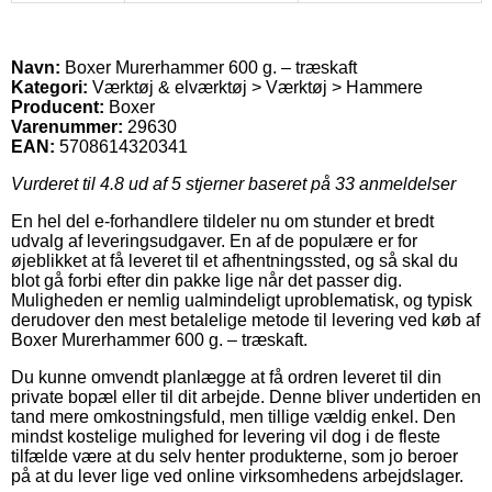
Navn:
Boxer Murerhammer 600 g. – træskaft
Kategori:
Værktøj & elværktøj > Værktøj > Hammere
Producent:
Boxer
Varenummer:
29630
EAN:
5708614320341
Vurderet til
4.8
ud af 5 stjerner baseret på
33
anmeldelser
En hel del e-forhandlere tildeler nu om stunder et bredt
udvalg af leveringsudgaver. En af de populære er for
øjeblikket at få leveret til et afhentningssted, og så skal du
blot gå forbi efter din pakke lige når det passer dig.
Muligheden er nemlig ualmindeligt uproblematisk, og typisk
derudover den mest betalelige metode til levering ved køb af
Boxer Murerhammer 600 g. – træskaft.
Du kunne omvendt planlægge at få ordren leveret til din
private bopæl eller til dit arbejde. Denne bliver undertiden en
tand mere omkostningsfuld, men tillige vældig enkel. Den
mindst kostelige mulighed for levering vil dog i de fleste
tilfælde være at du selv henter produkterne, som jo beroer
på at du lever lige ved online virksomhedens arbejdslager.