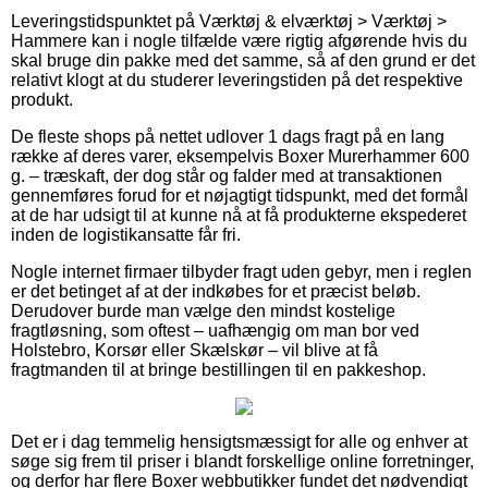
Leveringstidspunktet på Værktøj & elværktøj > Værktøj >
Hammere kan i nogle tilfælde være rigtig afgørende hvis du
skal bruge din pakke med det samme, så af den grund er det
relativt klogt at du studerer leveringstiden på det respektive
produkt.
De fleste shops på nettet udlover 1 dags fragt på en lang
række af deres varer, eksempelvis Boxer Murerhammer 600
g. – træskaft, der dog står og falder med at transaktionen
gennemføres forud for et nøjagtigt tidspunkt, med det formål
at de har udsigt til at kunne nå at få produkterne ekspederet
inden de logistikansatte får fri.
Nogle internet firmaer tilbyder fragt uden gebyr, men i reglen
er det betinget af at der indkøbes for et præcist beløb.
Derudover burde man vælge den mindst kostelige
fragtløsning, som oftest – uafhængig om man bor ved
Holstebro, Korsør eller Skælskør – vil blive at få
fragtmanden til at bringe bestillingen til en pakkeshop.
Det er i dag temmelig hensigtsmæssigt for alle og enhver at
søge sig frem til priser i blandt forskellige online forretninger,
og derfor har flere Boxer webbutikker fundet det nødvendigt