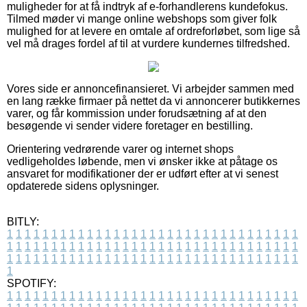
muligheder for at få indtryk af e-forhandlerens kundefokus.
Tilmed møder vi mange online webshops som giver folk
mulighed for at levere en omtale af ordreforløbet, som lige så
vel må drages fordel af til at vurdere kundernes tilfredshed.
Vores side er annoncefinansieret. Vi arbejder sammen med
en lang række firmaer på nettet da vi annoncerer butikkernes
varer, og får kommission under forudsætning af at den
besøgende vi sender videre foretager en bestilling.
Orientering vedrørende varer og internet shops
vedligeholdes løbende, men vi ønsker ikke at påtage os
ansvaret for modifikationer der er udført efter at vi senest
opdaterede sidens oplysninger.
BITLY:
1
1
1
1
1
1
1
1
1
1
1
1
1
1
1
1
1
1
1
1
1
1
1
1
1
1
1
1
1
1
1
1
1
1
1
1
1
1
1
1
1
1
1
1
1
1
1
1
1
1
1
1
1
1
1
1
1
1
1
1
1
1
1
1
1
1
1
1
1
1
1
1
1
1
1
1
1
1
1
1
1
1
1
1
1
1
1
1
1
1
1
1
1
1
1
1
1
1
1
1
SPOTIFY:
1
1
1
1
1
1
1
1
1
1
1
1
1
1
1
1
1
1
1
1
1
1
1
1
1
1
1
1
1
1
1
1
1