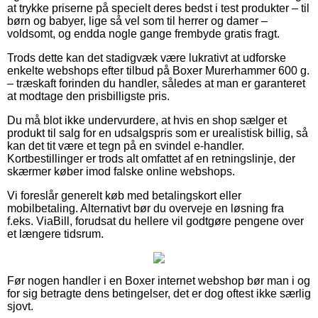
at trykke priserne på specielt deres bedst i test produkter – til
børn og babyer, lige så vel som til herrer og damer –
voldsomt, og endda nogle gange frembyde gratis fragt.
Trods dette kan det stadigvæk være lukrativt at udforske
enkelte webshops efter tilbud på Boxer Murerhammer 600 g.
– træskaft forinden du handler, således at man er garanteret
at modtage den prisbilligste pris.
Du må blot ikke undervurdere, at hvis en shop sælger et
produkt til salg for en udsalgspris som er urealistisk billig, så
kan det tit være et tegn på en svindel e-handler.
Kortbestillinger er trods alt omfattet af en retningslinje, der
skærmer køber imod falske online webshops.
Vi foreslår generelt køb med betalingskort eller
mobilbetaling. Alternativt bør du overveje en løsning fra
f.eks. ViaBill, forudsat du hellere vil godtgøre pengene over
et længere tidsrum.
Før nogen handler i en Boxer internet webshop bør man i og
for sig betragte dens betingelser, det er dog oftest ikke særlig
sjovt.