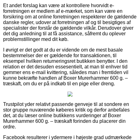
Et andet forslag kan være at kontrollere hvorvidt e-
forretningen er medlem af e-mærket, som kan være en
forsikring om at online forretningen respekterer de gældende
danske regler, udover at forretningen af og til besigtiges af
specialister der forstår de gældende vilkår. Derudover giver
det dig anledning til at få assistance, såfremt du oplever
problemstillinger med dit køb.
I øvrigt er det godt at du er vidende om de mest basale
bestemmelser der er gældende for transaktionen, til
eksempel hvilken returneringsret butikken benytter. I den
relation er det desuden essesentielt, at man til enhver tid
gemmer ens e-mail kvittering, således man i fremtiden vil
kunne bekræfte handlen af Boxer Murerhammer 600 g. –
træskaft, om du er på indkøb til en pige eller dreng.
Trustpilot yder relativt passende genveje til at sondere en
stor gruppe nuværende køberes kritik og derfor anbefales
det, at du læser online butikkens vurderinger af Boxer
Murerhammer 600 g. – træskaft forinden du placerer din
ordre.
Facebook resulterer i ydermere i højeste grad udmærkede