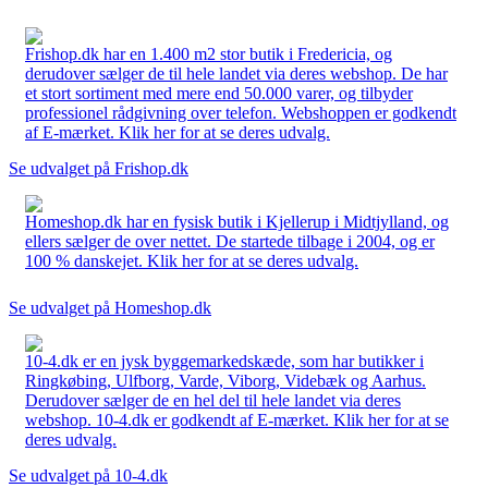
Frishop.dk har en 1.400 m2 stor butik i Fredericia, og
derudover sælger de til hele landet via deres webshop. De har
et stort sortiment med mere end 50.000 varer, og tilbyder
professionel rådgivning over telefon. Webshoppen er godkendt
af E-mærket. Klik her for at se deres udvalg.
Se udvalget på Frishop.dk
Homeshop.dk har en fysisk butik i Kjellerup i Midtjylland, og
ellers sælger de over nettet. De startede tilbage i 2004, og er
100 % danskejet. Klik her for at se deres udvalg.
Se udvalget på Homeshop.dk
10-4.dk er en jysk byggemarkedskæde, som har butikker i
Ringkøbing, Ulfborg, Varde, Viborg, Videbæk og Aarhus.
Derudover sælger de en hel del til hele landet via deres
webshop. 10-4.dk er godkendt af E-mærket. Klik her for at se
deres udvalg.
Se udvalget på 10-4.dk