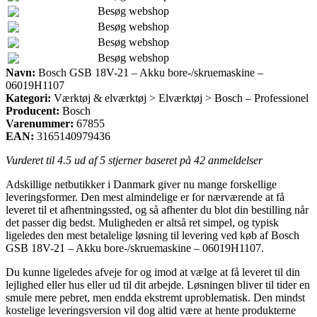
Besøg webshop
Besøg webshop
Besøg webshop
Besøg webshop
Navn:
Bosch GSB 18V-21 – Akku bore-/skruemaskine –
06019H1107
Kategori:
Værktøj & elværktøj > Elværktøj > Bosch – Professionel
Producent:
Bosch
Varenummer:
67855
EAN:
3165140979436
Vurderet til
4.5
ud af 5 stjerner baseret på
42
anmeldelser
Adskillige netbutikker i Danmark giver nu mange forskellige
leveringsformer. Den mest almindelige er for nærværende at få
leveret til et afhentningssted, og så afhenter du blot din bestilling når
det passer dig bedst. Muligheden er altså ret simpel, og typisk
ligeledes den mest betalelige løsning til levering ved køb af Bosch
GSB 18V-21 – Akku bore-/skruemaskine – 06019H1107.
Du kunne ligeledes afveje for og imod at vælge at få leveret til din
lejlighed eller hus eller ud til dit arbejde. Løsningen bliver til tider en
smule mere pebret, men endda ekstremt uproblematisk. Den mindst
kostelige leveringsversion vil dog altid være at hente produkterne