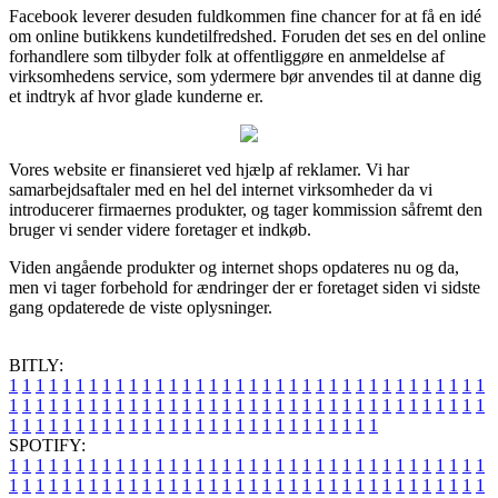
Facebook leverer desuden fuldkommen fine chancer for at få en idé
om online butikkens kundetilfredshed. Foruden det ses en del online
forhandlere som tilbyder folk at offentliggøre en anmeldelse af
virksomhedens service, som ydermere bør anvendes til at danne dig
et indtryk af hvor glade kunderne er.
Vores website er finansieret ved hjælp af reklamer. Vi har
samarbejdsaftaler med en hel del internet virksomheder da vi
introducerer firmaernes produkter, og tager kommission såfremt den
bruger vi sender videre foretager et indkøb.
Viden angående produkter og internet shops opdateres nu og da,
men vi tager forbehold for ændringer der er foretaget siden vi sidste
gang opdaterede de viste oplysninger.
BITLY:
1
1
1
1
1
1
1
1
1
1
1
1
1
1
1
1
1
1
1
1
1
1
1
1
1
1
1
1
1
1
1
1
1
1
1
1
1
1
1
1
1
1
1
1
1
1
1
1
1
1
1
1
1
1
1
1
1
1
1
1
1
1
1
1
1
1
1
1
1
1
1
1
1
1
1
1
1
1
1
1
1
1
1
1
1
1
1
1
1
1
1
1
1
1
1
1
1
1
1
1
SPOTIFY:
1
1
1
1
1
1
1
1
1
1
1
1
1
1
1
1
1
1
1
1
1
1
1
1
1
1
1
1
1
1
1
1
1
1
1
1
1
1
1
1
1
1
1
1
1
1
1
1
1
1
1
1
1
1
1
1
1
1
1
1
1
1
1
1
1
1
1
1
1
1
1
1