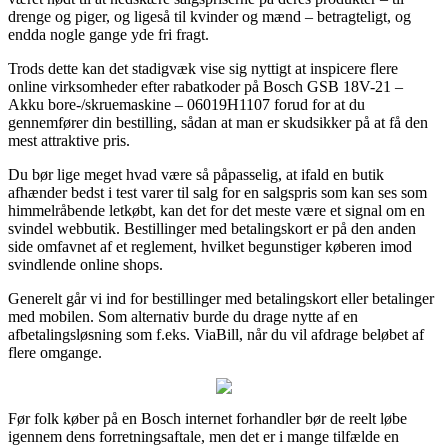
drenge og piger, og ligeså til kvinder og mænd – betragteligt, og
endda nogle gange yde fri fragt.
Trods dette kan det stadigvæk vise sig nyttigt at inspicere flere
online virksomheder efter rabatkoder på Bosch GSB 18V-21 –
Akku bore-/skruemaskine – 06019H1107 forud for at du
gennemfører din bestilling, sådan at man er skudsikker på at få den
mest attraktive pris.
Du bør lige meget hvad være så påpasselig, at ifald en butik
afhænder bedst i test varer til salg for en salgspris som kan ses som
himmelråbende letkøbt, kan det for det meste være et signal om en
svindel webbutik. Bestillinger med betalingskort er på den anden
side omfavnet af et reglement, hvilket begunstiger køberen imod
svindlende online shops.
Generelt går vi ind for bestillinger med betalingskort eller betalinger
med mobilen. Som alternativ burde du drage nytte af en
afbetalingsløsning som f.eks. ViaBill, når du vil afdrage beløbet af
flere omgange.
Før folk køber på en Bosch internet forhandler bør de reelt løbe
igennem dens forretningsaftale, men det er i mange tilfælde en