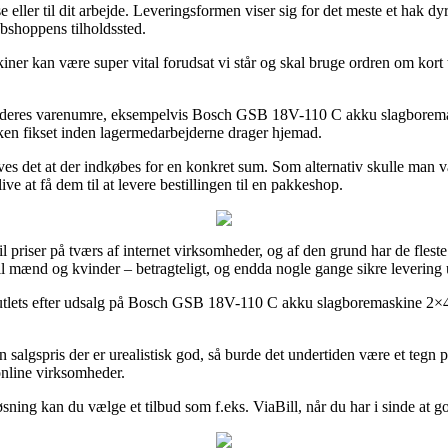
eller til dit arbejde. Leveringsformen viser sig for det meste et hak d
ebshoppens tilholdssted.
 kan være super vital forudsat vi står og skal bruge ordren om kort tid
 af deres varenumre, eksempelvis Bosch GSB 18V-110 C akku slagboremask
akken fikset inden lagermedarbejderne drager hjemad.
es det at der indkøbes for en konkret sum. Som alternativ skulle man væ
 at få dem til at levere bestillingen til en pakkeshop.
til priser på tværs af internet virksomheder, og af den grund har de flest
til mænd og kvinder – betragteligt, og endda nogle gange sikre levering
net outlets efter udsalg på Bosch GSB 18V-110 C akku slagboremaskine 2×
 salgspris der er urealistisk god, så burde det undertiden være et tegn
online virksomheder.
øsning kan du vælge et tilbud som f.eks. ViaBill, når du har i sinde at 