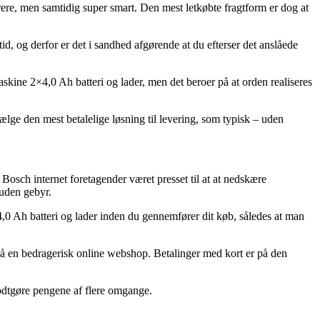
yrere, men samtidig super smart. Den mest letkøbte fragtform er dog at
, og derfor er det i sandhed afgørende at du efterser det anslåede
ine 2×4,0 Ah batteri og lader, men det beroer på at orden realiseres
lge den mest betalelige løsning til levering, som typisk – uden
e Bosch internet foretagender været presset til at at nedskære
 uden gebyr.
4,0 Ah batteri og lader inden du gennemfører dit køb, således at man
 på en bedragerisk online webshop. Betalinger med kort er på den
godtgøre pengene af flere omgange.