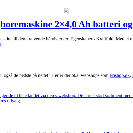
oremaskine 2×4,0 Ah batteri og
skine til den krævende håndværker. Egenskaber:- Kraftfuld: Med et m
e)
 også de bedste på nettet? Her er der bl.a. webshops som
Frishop.dk
,
lger de til hele landet via deres webshop. De har et stort sortiment med
eres udvalg.