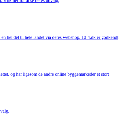
. Klik her for at se deres udvalg.
 hel del til hele landet via deres webshop. 10-4.dk er godkendt
ttet, og har ligesom de andre online byggemarkeder et stort
valg.