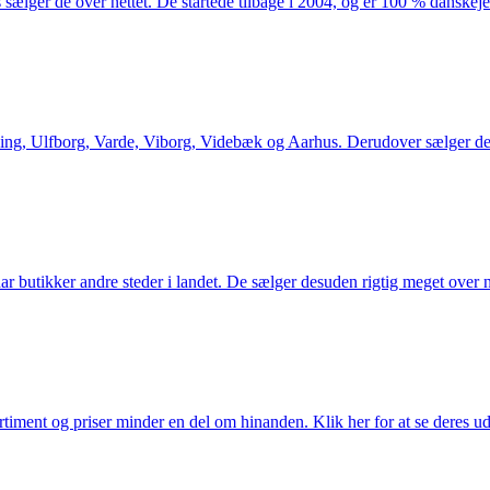
 sælger de over nettet. De startede tilbage i 2004, og er 100 % danskejet
ng, Ulfborg, Varde, Viborg, Videbæk og Aarhus. Derudover sælger de en
utikker andre steder i landet. De sælger desuden rigtig meget over ne
iment og priser minder en del om hinanden. Klik her for at se deres ud