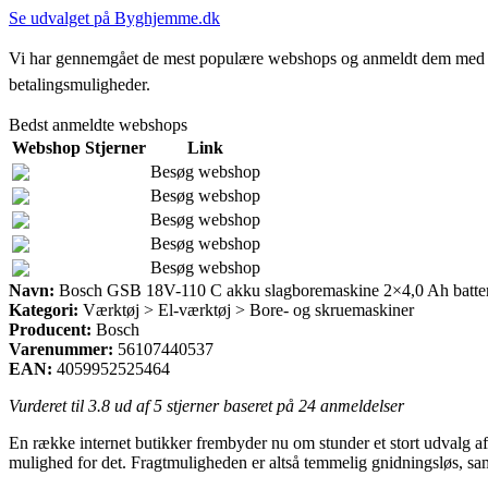
Se udvalget på Byghjemme.dk
Vi har gennemgået de mest populære webshops og anmeldt dem med stjern
betalingsmuligheder.
Bedst anmeldte webshops
Webshop
Stjerner
Link
Besøg webshop
Besøg webshop
Besøg webshop
Besøg webshop
Besøg webshop
Navn:
Bosch GSB 18V-110 C akku slagboremaskine 2×4,0 Ah batteri
Kategori:
Værktøj > El-værktøj > Bore- og skruemaskiner
Producent:
Bosch
Varenummer:
56107440537
EAN:
4059952525464
Vurderet til
3.8
ud af 5 stjerner baseret på
24
anmeldelser
En række internet butikker frembyder nu om stunder et stort udvalg af m
mulighed for det. Fragtmuligheden er altså temmelig gnidningsløs, s