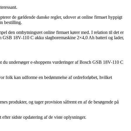
teressant.
terer de gældende danske regler, udover at online firmaet hyppigt
 bestilling.
l den ombytningsret online firmaet kører med. I relation til det er
Bosch GSB 18V-110 C akku slagboremaskine 2×4,0 Ah batteri og lader,
p, at du undersøger e-shoppens vurderinger af Bosch GSB 18V-110 C
hvor folk kan udforme en bedømmelse af ordreforløbet, hvilket
ernes produkter, og tager provision såfremt en af de besøgende på
efter sidste opdatering af de viste oplysninger.