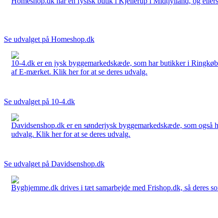
Homeshop.dk har en fysisk butik i Kjellerup i Midtjylland, og ellers
Se udvalget på Homeshop.dk
10-4.dk er en jysk byggemarkedskæde, som har butikker i Ringkøbi
af E-mærket. Klik her for at se deres udvalg.
Se udvalget på 10-4.dk
Davidsenshop.dk er en sønderjysk byggemarkedskæde, som også har b
udvalg. Klik her for at se deres udvalg.
Se udvalget på Davidsenshop.dk
Byghjemme.dk drives i tæt samarbejde med Frishop.dk, så deres sort