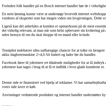
Forinden folk handler på en Bosch internet handler bør de i virkelighe
En nem løsning kunne være at undersøge hvorvidt internet webshoppen 
vurderes af eksperter som har megen viden om lovgivningen. Dette er de
Ligeså kan det anbefales at kunden er opmærksom på de mest essentiell
det virkelig relevant, at man når som helst opbevarer sin kvittering 
uden hensyn til om du skal shoppe til en mand eller kvinde.
Trustpilot indebærer ultra uafhængige chancer for at tolke en længe
akku slagboremaskine 2×4,0 Ah batteri og lader før du handler.
Facebook fører til ydermere ret tiltalende muligheder for at få indtr
ydermere kan tages i brug til at få et indblik i hvor glade kunderne er.
Denne side er finansieret ved hjælp af reklamer. Vi har samarbejdsaft
vores side laver et køb.
Anvisninger vedrørende produkter og internet handler understøttes hypp