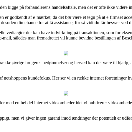
den kigge på forhandlerens handelsaftale, men det er ofte ikke videre in
er godkendt af e-mærket, da det bør være et tegn på at e-firmaet accep
suden din chance for at få assistance, for så vidt du får besvær ved din
e vedtægter der kan have indvirkning på transaktionen, som for eksempe
på e-mail, således man fremadrettet vil kunne bevidne bestillingen af 
re række øvrige brugeres bedømmelser og herved kan det være til hjæl
yk af netshoppens kundefokus. Her ser vi en række internet forretninger 
aler med en hel del internet virksomheder idet vi publicerer virksomhed
igt, men vi giver ingen garanti imod ændringer der potentielt er udført 