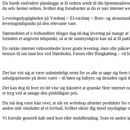
Du burde endvidere planlægge at få ordren sendt til din hjemmeadresse 
du selv henter ordren, hvilket dog forudsætter at du er nær internet w
Leveringsdygtigheden på Værktøj > El-værktøj > Bore- og skruemaskiner
leveringstidspunkt på den relevante vare.
Størstedelen af e-forhandlere tilsiger dag-til-dag levering på mange
forinden et angivent tidspunkt, så at de sandsynligvis kan nå at få p
En række internet virksomheder lover gratis levering, men ofte påkræv
hensyn til om man bor ved Hørsholm, Farum eller Ringkøbing – vil blive
Det har vist sig at være ualmindeligt nemt for os alle at søge sig frem 
udsalgspriserne på deres varer – til børn og babyer, og desuden også 
Det kan dog til hver en tid vise sig lukrativt at granske flere inter
er tryg ved at antage den prisbilligste pris.
Du må dog være klar over, at når en webshop afsætter produkter for en
anden side omsluttet af et lovbud, hvilket sikrer dig imod snydagtige 
Vi foreslår generelt køb med kort eller mobilbetaling. Som en anden l