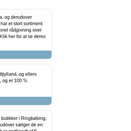
ia, og derudover
ar et stort sortiment
onel rådgivning over
ik her for at se deres
tjylland, og ellers
4, og er 100 %
butikker i Ringkøbing,
rudover sælger de en