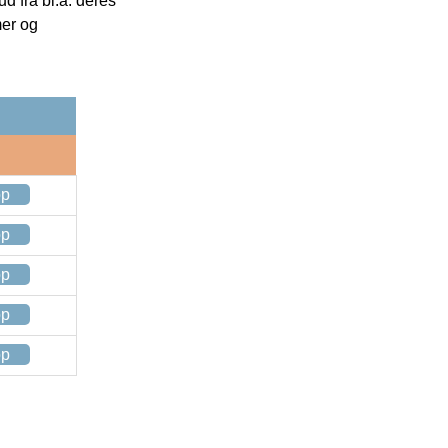
 fra bl.a. deres
mer og
op
op
op
op
op