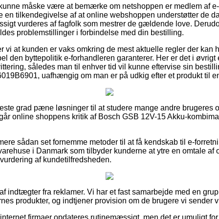
kunne måske være at bemærke om netshoppen er medlem af e
e en tilkendegivelse af at online webshoppen understøtter de da
sigt vurderes af fagfolk som mestrer de gældende love. Derudov
voldes problemstillinger i forbindelse med din bestilling.
 vi at kunden er vaks omkring de mest aktuelle regler der kan
 den byttepolitik e-forhandleren garanterer. Her er det i øvrigt e
ttering, således man til enhver tid vil kunne eftervise sin best
19B6901, uafhængig om man er på udkig efter et produkt til en
jeste grad pæne løsninger til at studere mange andre brugeres op
tergår online shoppens kritik af Bosch GSB 12V-15 Akku-kombi
ere sådan set fornemme metoder til at få kendskab til e-forretn
e varehuse i Danmark som tilbyder kunderne at ytre en omtale af 
 vurdering af kundetilfredsheden.
 af indtægter fra reklamer. Vi har et fast samarbejde med en grup
nes produkter, og indtjener provision om de brugere vi sender vi
nternet firmaer opdateres rutinemæssigt, men det er umuligt for 