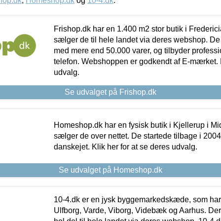
hop.dk
,
Homeshop.dk
og
10-4.dk
.
Frishop.dk har en 1.400 m2 stor butik i Frederic
sælger de til hele landet via deres webshop. De h
med mere end 50.000 varer, og tilbyder professi
telefon. Webshoppen er godkendt af E-mærket. Kl
udvalg.
Se udvalget på Frishop.dk
Homeshop.dk har en fysisk butik i Kjellerup i Mid
sælger de over nettet. De startede tilbage i 200
danskejet. Klik her for at se deres udvalg.
Se udvalget på Homeshop.dk
10-4.dk er en jysk byggemarkedskæde, som har 
Ulfborg, Varde, Viborg, Videbæk og Aarhus. De