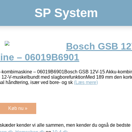
SP System
Bosch GSB 12
ine – 06019B6901
-kombimaskine – 06019B6901Bosch GSB 12V-15 Akku-kombi
12-V-muskelbundt med slagborefunktionMed 189 mm den kortest
mal håndtering, især ved bore- og sk
(Læs mere)
Køb nu »
kæder kender vi alle sammen, men kender du også de bedste p