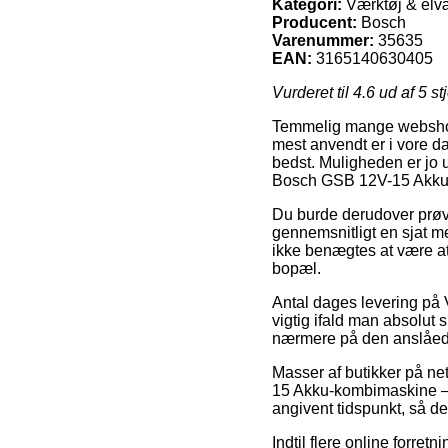
Kategori:
Værktøj & elvæ
Producent:
Bosch
Varenummer:
35635
EAN:
3165140630405
Vurderet til
4.6
ud af 5 st
Temmelig mange webshops 
mest anvendt er i vore da
bedst. Muligheden er jo u
Bosch GSB 12V-15 Akku
Du burde derudover prøve 
gennemsnitligt en sjat m
ikke benægtes at være at 
bopæl.
Antal dages levering på 
vigtig ifald man absolut s
nærmere på den anslåede 
Masser af butikker på ne
15 Akku-kombimaskine – 0
angivent tidspunkt, så de 
Indtil flere online forret