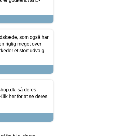
k er godkendt af E-
edskæde, som også har
en rigtig meget over
keder et stort udvalg.
hop.dk, så deres
lik her for at se deres