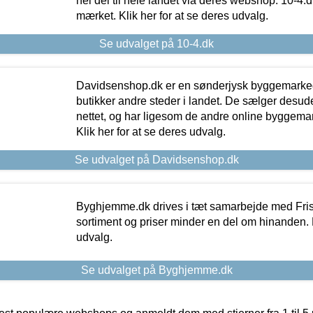
hel del til hele landet via deres webshop. 10-4.d
mærket. Klik her for at se deres udvalg.
Se udvalget på 10-4.dk
Davidsenshop.dk er en sønderjysk byggemark
butikker andre steder i landet. De sælger desud
nettet, og har ligesom de andre online byggemar
Klik her for at se deres udvalg.
Se udvalget på Davidsenshop.dk
Byghjemme.dk drives i tæt samarbejde med Fris
sortiment og priser minder en del om hinanden. K
udvalg.
Se udvalget på Byghjemme.dk