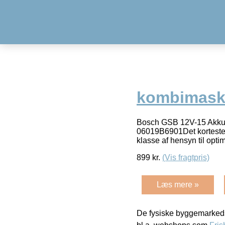
kombimask
Bosch GSB 12V-15 Akku
06019B6901Det korteste 
klasse af hensyn til opti
899
kr.
(Vis fragtpris)
Læs mere »
De fysiske byggemarkeds