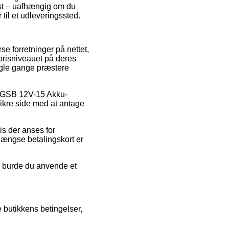
est – uafhængig om du
 til et udleveringssted.
se forretninger på nettet,
 prisniveauet på deres
ogle gange præstere
ch GSB 12V-15 Akku-
ikre side med at antage
is der anses for
gængse betalingskort er
ed burde du anvende et
 butikkens betingelser,