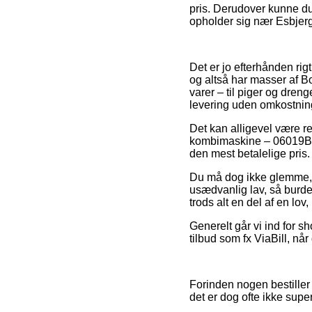
pris. Derudover kunne du
opholder sig nær Esbjerg, 
Det er jo efterhånden rig
og altså har masser af Bo
varer – til piger og dre
levering uden omkostnin
Det kan alligevel være r
kombimaskine – 06019B690
den mest betalelige pris.
Du må dog ikke glemme, a
usædvanlig lav, så burde
trods alt en del af en lo
Generelt går vi ind for 
tilbud som fx ViaBill, når
Forinden nogen bestiller
det er dog ofte ikke super