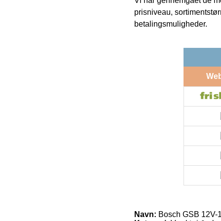
Vi har gennemgået de mes
prisniveau, sortimentstø
betalingsmuligheder.
We
Navn:
Bosch GSB 12V-1