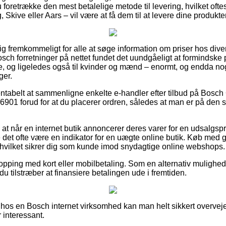
 foretrække den mest betalelige metode til levering, hvilket oft
Skive eller Aars – vil være at få dem til at levere dine produkter
tig fremkommeligt for alle at søge information om priser hos diver
sch forretninger på nettet fundet det uundgåeligt at formindske
nge, og ligeledes også til kvinder og mænd – enormt, og endda n
ger.
entabelt at sammenligne enkelte e-handler efter tilbud på Bos
1 forud for at du placerer ordren, således at man er på den s
t når en internet butik annoncerer deres varer for en udsalgspr
 det ofte være en indikator for en uægte online butik. Køb med 
v, hvilket sikrer dig som kunde imod snydagtige online webshops.
shopping med kort eller mobilbetaling. Som en alternativ muligh
 du tilstræber at finansiere betalingen ude i fremtiden.
 hos en Bosch internet virksomhed kan man helt sikkert overveje
 interessant.