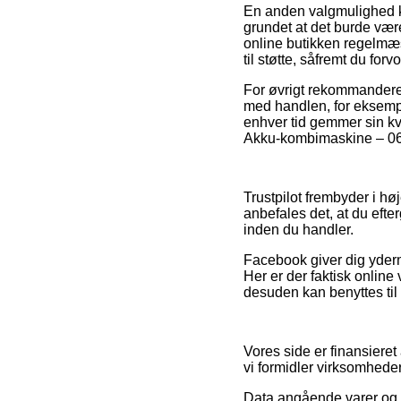
En anden valgmulighed 
grundet at det burde vær
online butikken regelmæs
til støtte, såfremt du for
For øvrigt rekommanderer
med handlen, for eksempel
enhver tid gemmer sin kvi
Akku-kombimaskine – 060
Trustpilot frembyder i hø
anbefales det, at du ef
inden du handler.
Facebook giver dig yderm
Her er der faktisk onlin
desuden kan benyttes til
Vores side er finansieret
vi formidler virksomheder
Data angående varer og i