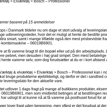
rktøj > Elværktøj > Bosch – Professionel
jerner baseret på
15
anmeldelser
i Danmark tildeler nu om dage et stort udvalg af leveringsløs
ge udleveringssteder, hvor det er muligt at hente de bestilte pro
ltra smart, samt i mange tilfælde også den mest prisbevidste fr
-kombimaskine – 06019B6901.
at få varerne bragt til din bopæl eller ud på din arbejdsplads. 
ere pebret, men desuden i høj grad simpel. Den mest betalelige l
hente varerne selv, som dog forudsætter at du er i kort afstand 
Værktøj & elværktøj > Elværktøj > Bosch – Professionel kan i no
kal bruge produkterne øjeblikkeligt, og derfor er det i sandhed ce
leveringsdato for den aktuelle vare.
ttet udlover 1 dags fragt på mange af butikkens produkter, ek
6019B6901, men som imidlertid betinges af at bestillingen real
har udsigt til at kunne nå at få varerne på posthuset forud for at 
ninger lover fragt uden beregning, men oftest er det forudsat at de