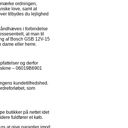
-mærke ordningen,
nske love, samt at
er tilbydes du lejlighed
 håndhæves i forbindelse
ssesentielt, at man til
illing af Bosch GSB 12V-15
 dame eller herre.
fattelser og derfor
maskine – 06019B6901
ingens kundetilfredshed.
ordreforløbet, som
pe butikker på nettet idet
dere fuldfører et køb.
os at give garantier imod