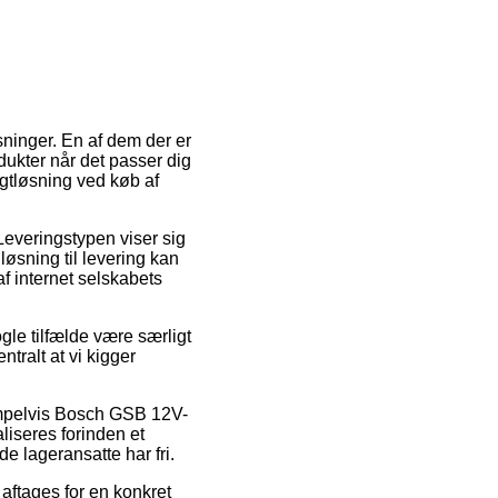
ninger. En af dem der er
dukter når det passer dig
agtløsning ved køb af
Leveringstypen viser sig
øsning til levering kan
af internet selskabets
gle tilfælde være særligt
ntralt at vi kigger
sempelvis Bosch GSB 12V-
iseres forinden et
de lageransatte har fri.
r aftages for en konkret