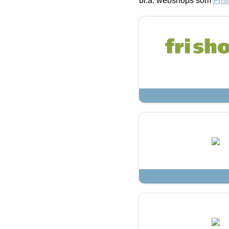
bl.a. webshops som
Fris