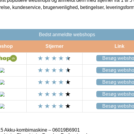
t populære webshops og anmeldt dem med stjerner fra 1 til 5 ud
rrelse, kundeservice, brugervenlighed, betingelser, leveringsfor
Bedst anmeldte webshops
bshop
Stjerner
Link
Besøg websh
Besøg websh
Besøg websh
Besøg websh
Besøg websh
5 Akku-kombimaskine – 06019B6901