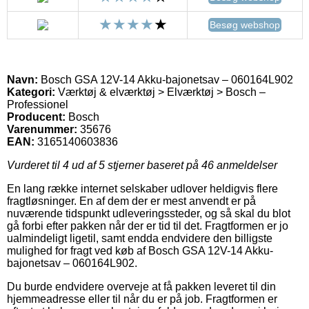
Besøg webshop
Navn:
Bosch GSA 12V-14 Akku-bajonetsav – 060164L902
Kategori:
Værktøj & elværktøj > Elværktøj > Bosch –
Professionel
Producent:
Bosch
Varenummer:
35676
EAN:
3165140603836
Vurderet til
4
ud af 5 stjerner baseret på
46
anmeldelser
En lang række internet selskaber udlover heldigvis flere
fragtløsninger. En af dem der er mest anvendt er på
nuværende tidspunkt udleveringssteder, og så skal du blot
gå forbi efter pakken når der er tid til det. Fragtformen er jo
ualmindeligt ligetil, samt endda endvidere den billigste
mulighed for fragt ved køb af Bosch GSA 12V-14 Akku-
bajonetsav – 060164L902.
Du burde endvidere overveje at få pakken leveret til din
hjemmeadresse eller til når du er på job. Fragtformen er