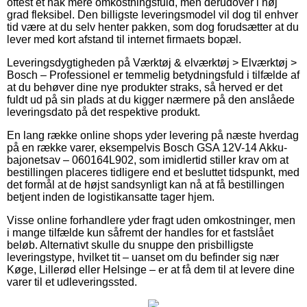
oftest et hak mere omkostningsfuld, men derudover i høj
grad fleksibel. Den billigste leveringsmodel vil dog til enhver
tid være at du selv henter pakken, som dog forudsætter at du
lever med kort afstand til internet firmaets bopæl.
Leveringsdygtigheden på Værktøj & elværktøj > Elværktøj >
Bosch – Professionel er temmelig betydningsfuld i tilfælde af
at du behøver dine nye produkter straks, så herved er det
fuldt ud på sin plads at du kigger nærmere på den anslåede
leveringsdato på det respektive produkt.
En lang række online shops yder levering på næste hverdag
på en række varer, eksempelvis Bosch GSA 12V-14 Akku-
bajonetsav – 060164L902, som imidlertid stiller krav om at
bestillingen placeres tidligere end et besluttet tidspunkt, med
det formål at de højst sandsynligt kan nå at få bestillingen
betjent inden de logistikansatte tager hjem.
Visse online forhandlere yder fragt uden omkostninger, men
i mange tilfælde kun såfremt der handles for et fastslået
beløb. Alternativt skulle du snuppe den prisbilligste
leveringstype, hvilket tit – uanset om du befinder sig nær
Køge, Lillerød eller Helsinge – er at få dem til at levere dine
varer til et udleveringssted.