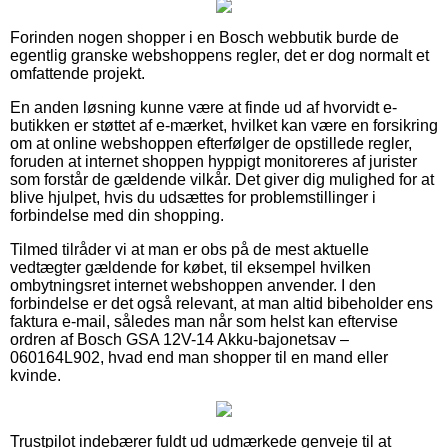
Forinden nogen shopper i en Bosch webbutik burde de
egentlig granske webshoppens regler, det er dog normalt et
omfattende projekt.
En anden løsning kunne være at finde ud af hvorvidt e-
butikken er støttet af e-mærket, hvilket kan være en forsikring
om at online webshoppen efterfølger de opstillede regler,
foruden at internet shoppen hyppigt monitoreres af jurister
som forstår de gældende vilkår. Det giver dig mulighed for at
blive hjulpet, hvis du udsættes for problemstillinger i
forbindelse med din shopping.
Tilmed tilråder vi at man er obs på de mest aktuelle
vedtægter gældende for købet, til eksempel hvilken
ombytningsret internet webshoppen anvender. I den
forbindelse er det også relevant, at man altid bibeholder ens
faktura e-mail, således man når som helst kan eftervise
ordren af Bosch GSA 12V-14 Akku-bajonetsav –
060164L902, hvad end man shopper til en mand eller
kvinde.
Trustpilot indebærer fuldt ud udmærkede genveje til at