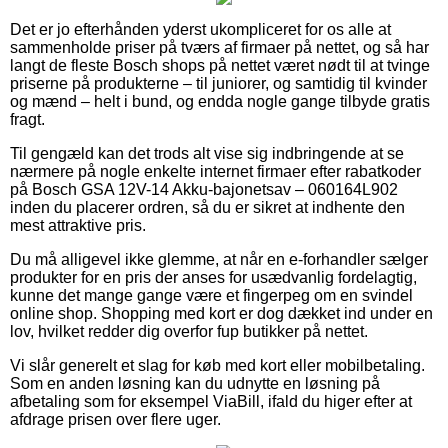
Det er jo efterhånden yderst ukompliceret for os alle at
sammenholde priser på tværs af firmaer på nettet, og så har
langt de fleste Bosch shops på nettet været nødt til at tvinge
priserne på produkterne – til juniorer, og samtidig til kvinder
og mænd – helt i bund, og endda nogle gange tilbyde gratis
fragt.
Til gengæld kan det trods alt vise sig indbringende at se
nærmere på nogle enkelte internet firmaer efter rabatkoder
på Bosch GSA 12V-14 Akku-bajonetsav – 060164L902
inden du placerer ordren, så du er sikret at indhente den
mest attraktive pris.
Du må alligevel ikke glemme, at når en e-forhandler sælger
produkter for en pris der anses for usædvanlig fordelagtig,
kunne det mange gange være et fingerpeg om en svindel
online shop. Shopping med kort er dog dækket ind under en
lov, hvilket redder dig overfor fup butikker på nettet.
Vi slår generelt et slag for køb med kort eller mobilbetaling.
Som en anden løsning kan du udnytte en løsning på
afbetaling som for eksempel ViaBill, ifald du higer efter at
afdrage prisen over flere uger.