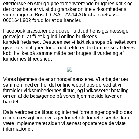
efterforske en stor gruppe forhenværende brugeres kritik og
derfor anbefaler vi, at du gransker online virksomhedens
vurderinger af Bosch GSA 12V-14 Akku-bajonetsav –
060164L902 forud for at du handler.
Facebook præsterer derudover fuldt ud hensigtsmæssige
genveje til at få et kig ind i online butikkens
kundetilfredshed. Desuden ser vi faktisk shops på nettet som
giver folk mulighed for at nedfælde en bedømmelse af deres
køb, hvilket på samme måde bør bruges til vurdering af
kundernes tilfredshed.
Vores hjemmeside er annoncefinansieret. Vi arbejder tæt
sammen med en hel del online webshops derved at vi
formidler virksomhedernes tilbud, og indkasserer betaling
om en af de besøgende på vores hjemmeside laver en
handel.
Data vedrørende tilbud og internet forretninger opretholdes
rutinemæssigt, men vi tager forbehold for rettelser der kan
være implementeret siden vi senest opdaterede de viste
informationer.