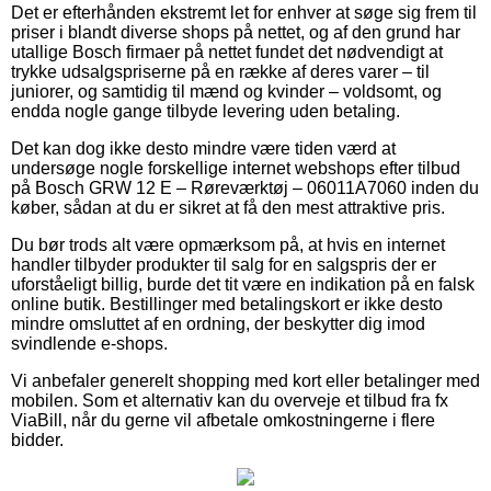
Det er efterhånden ekstremt let for enhver at søge sig frem til
priser i blandt diverse shops på nettet, og af den grund har
utallige Bosch firmaer på nettet fundet det nødvendigt at
trykke udsalgspriserne på en række af deres varer – til
juniorer, og samtidig til mænd og kvinder – voldsomt, og
endda nogle gange tilbyde levering uden betaling.
Det kan dog ikke desto mindre være tiden værd at
undersøge nogle forskellige internet webshops efter tilbud
på Bosch GRW 12 E – Røreværktøj – 06011A7060 inden du
køber, sådan at du er sikret at få den mest attraktive pris.
Du bør trods alt være opmærksom på, at hvis en internet
handler tilbyder produkter til salg for en salgspris der er
uforståeligt billig, burde det tit være en indikation på en falsk
online butik. Bestillinger med betalingskort er ikke desto
mindre omsluttet af en ordning, der beskytter dig imod
svindlende e-shops.
Vi anbefaler generelt shopping med kort eller betalinger med
mobilen. Som et alternativ kan du overveje et tilbud fra fx
ViaBill, når du gerne vil afbetale omkostningerne i flere
bidder.