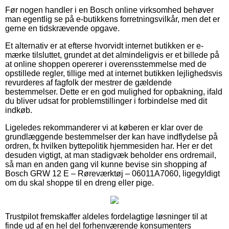
Før nogen handler i en Bosch online virksomhed behøver
man egentlig se på e-butikkens forretningsvilkår, men det er
gerne en tidskrævende opgave.
Et alternativ er at efterse hvorvidt internet butikken er e-
mærke tilsluttet, grundet at det almindeligvis er et billede på
at online shoppen opererer i overensstemmelse med de
opstillede regler, tillige med at internet butikken lejlighedsvis
revurderes af fagfolk der mestrer de gældende
bestemmelser. Dette er en god mulighed for opbakning, ifald
du bliver udsat for problemstillinger i forbindelse med dit
indkøb.
Ligeledes rekommanderer vi at køberen er klar over de
grundlæggende bestemmelser der kan have indflydelse på
ordren, fx hvilken byttepolitik hjemmesiden har. Her er det
desuden vigtigt, at man stadigvæk beholder ens ordremail,
så man en anden gang vil kunne bevise sin shopping af
Bosch GRW 12 E – Røreværktøj – 06011A7060, ligegyldigt
om du skal shoppe til en dreng eller pige.
Trustpilot fremskaffer aldeles fordelagtige løsninger til at
finde ud af en hel del forhenværende konsumenters