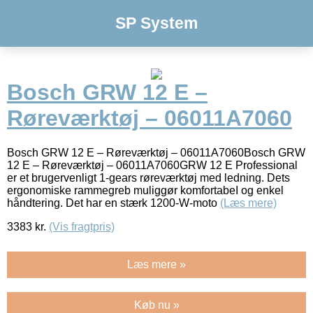
SP System
Bosch GRW 12 E –
Røreværktøj – 06011A7060
Bosch GRW 12 E – Røreværktøj – 06011A7060Bosch GRW
12 E – Røreværktøj – 06011A7060GRW 12 E Professional
er et brugervenligt 1-gears røreværktøj med ledning. Dets
ergonomiske rammegreb muliggør komfortabeI og enkel
håndtering. Det har en stærk 1200-W-moto
(Læs mere)
3383
kr.
(Vis fragtpris)
Læs mere »
Køb nu »