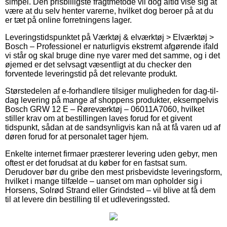
simpel. Den prisbilligste fragtmetode vil dog altid vise sig at
være at du selv henter varerne, hvilket dog beroer på at du
er tæt på online forretningens lager.
Leveringstidspunktet på Værktøj & elværktøj > Elværktøj >
Bosch – Professionel er naturligvis ekstremt afgørende ifald
vi står og skal bruge dine nye varer med det samme, og i det
øjemed er det selvsagt væsentligt at du checker den
forventede leveringstid på det relevante produkt.
Størstedelen af e-forhandlere tilsiger muligheden for dag-til-
dag levering på mange af shoppens produkter, eksempelvis
Bosch GRW 12 E – Røreværktøj – 06011A7060, hvilket
stiller krav om at bestillingen laves forud for et givent
tidspunkt, sådan at de sandsynligvis kan nå at få varen ud af
døren forud for at personalet tager hjem.
Enkelte internet firmaer præsterer levering uden gebyr, men
oftest er det forudsat at du køber for en fastsat sum.
Derudover bør du gribe den mest prisbevidste leveringsform,
hvilket i mange tilfælde – uanset om man opholder sig i
Horsens, Solrød Strand eller Grindsted – vil blive at få dem
til at levere din bestilling til et udleveringssted.