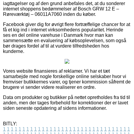
iagttagelser og af den grund anbefales det, at du sonderer
internet shoppens bedømmelser af Bosch GRW 12 E –
Røreværktøj – 06011A7060 inden du køber.
Facebook giver dig for øvrigt flere fortræffelige chancer for at
få et kig ind i internet virksomhedens popularitet. Herinde
ses en del online varehuse i Danmark hvor man kan
sammensætte en evaluering af købsoplevelsen, som også
bør drages fordel af til at vurdere tilfredsheden hos
kunderne.
Vores website finansieres af reklamer. Vi har et tæt
samarbejde med nogle forskellige online selskaber hvor vi
fremviser butikkernes varer, og tjener kommission såfremt de
brugere vi sender videre realiserer en ordre.
Data om produkter og butikker på nettet opretholdes fra tid til
anden, men der tages forbehold for korrektioner der er lavet
siden seneste opdatering af sidens informationer.
BITLY:
1
1
1
1
1
1
1
1
1
1
1
1
1
1
1
1
1
1
1
1
1
1
1
1
1
1
1
1
1
1
1
1
1