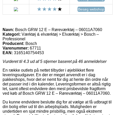
Besøg webshop
Navn:
Bosch GRW 12 E – Røreværktøj – 06011A7060
Kategori:
Værktøj & elværktøj > Elværktøj > Bosch –
Professionel
Producent:
Bosch
Varenummer:
67711
EAN:
3165140754453
Vurderet til
4.3
ud af 5 stjerner baseret på
46
anmeldelser
En række outlets på nettet tilbyder i øjeblikket flere
leveringsudgaver. En der er meget anvendt er i dag
pakkeshops, hvor det er nemt for dig at hente din ordre når
det passer ind i din kalender. Leveringsformen er altså rigtig
let, samt oftest endvidere den mest prisbevidste fragtform
ved køb af Bosch GRW 12 E – Røreværktøj – 06011A7060.
Du kunne endvidere beslutte dig for at vælge at få udbragt til
din bolig eller ud til din arbejdsplads. Muligheden er
undertiden en sjat mindre prisbillig, men også ekstremt