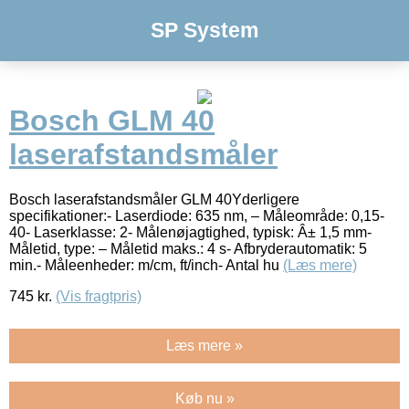
SP System
Bosch GLM 40
laserafstandsmåler
Bosch laserafstandsmåler GLM 40Yderligere
specifikationer:- Laserdiode: 635 nm, – Måleområde: 0,15-
40- Laserklasse: 2- Målenøjagtighed, typisk: Â± 1,5 mm-
Måletid, type: – Måletid maks.: 4 s- Afbryderautomatik: 5
min.- Måleenheder: m/cm, ft/inch- Antal hu
(Læs mere)
745
kr.
(Vis fragtpris)
Læs mere »
Køb nu »