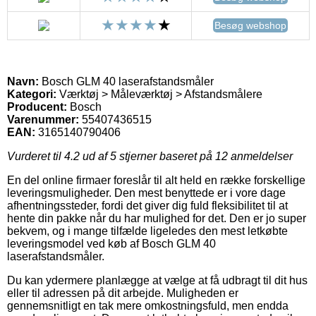
Besøg webshop
Navn:
Bosch GLM 40 laserafstandsmåler
Kategori:
Værktøj > Måleværktøj > Afstandsmålere
Producent:
Bosch
Varenummer:
55407436515
EAN:
3165140790406
Vurderet til
4.2
ud af 5 stjerner baseret på
12
anmeldelser
En del online firmaer foreslår til alt held en række forskellige
leveringsmuligheder. Den mest benyttede er i vore dage
afhentningssteder, fordi det giver dig fuld fleksibilitet til at
hente din pakke når du har mulighed for det. Den er jo super
bekvem, og i mange tilfælde ligeledes den mest letkøbte
leveringsmodel ved køb af Bosch GLM 40
laserafstandsmåler.
Du kan ydermere planlægge at vælge at få udbragt til dit hus
eller til adressen på dit arbejde. Muligheden er
gennemsnitligt en tak mere omkostningsfuld, men endda