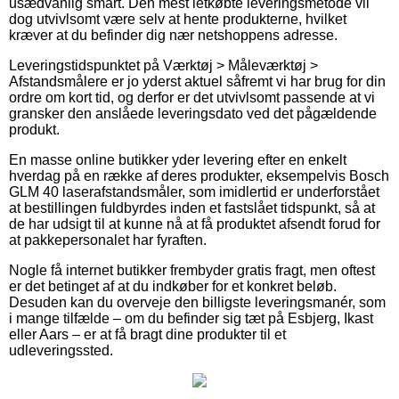
usædvanlig smart. Den mest letkøbte leveringsmetode vil
dog utvivlsomt være selv at hente produkterne, hvilket
kræver at du befinder dig nær netshoppens adresse.
Leveringstidspunktet på Værktøj > Måleværktøj >
Afstandsmålere er jo yderst aktuel såfremt vi har brug for din
ordre om kort tid, og derfor er det utvivlsomt passende at vi
gransker den anslåede leveringsdato ved det pågældende
produkt.
En masse online butikker yder levering efter en enkelt
hverdag på en række af deres produkter, eksempelvis Bosch
GLM 40 laserafstandsmåler, som imidlertid er underforstået
at bestillingen fuldbyrdes inden et fastslået tidspunkt, så at
de har udsigt til at kunne nå at få produktet afsendt forud for
at pakkepersonalet har fyraften.
Nogle få internet butikker frembyder gratis fragt, men oftest
er det betinget af at du indkøber for et konkret beløb.
Desuden kan du overveje den billigste leveringsmanér, som
i mange tilfælde – om du befinder sig tæt på Esbjerg, Ikast
eller Aars – er at få bragt dine produkter til et
udleveringssted.