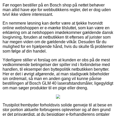
Før nogen bestiller på en Bosch shop på nettet behøver
man altid have øje for webbutikkens regler, det er dog uden
tvivl ikke videre interessant.
En nemmere løsning kan derfor være at tjekke hvorvidt
online webshoppen er e-mærke tilsluttet, som kan være en
erklæring om at netshoppen imødekommer gældende dansk
lovgivning, foruden at netbutikken tit efterses af jurister som
har megen viden om de gældende vilkår. Desuden får du
mulighed for en hjælpende hånd, hvis du skulle få problemer
som følge af din handel.
Yderligere stiller vi forslag om at kunden er obs på de mest
vedkommende betingelser der spiller ind i forbindelse med
handlen, til eksempel den byttepolitik netbutikken benytter.
Her er det i øvrigt afgørende, at man stadigvæk bibeholder
sin ordremail, så man en anden gang vil kunne påvise
bestillingen af Bosch GLM 40 laserafstandsmåler, ligegyldigt
om man søger produkter til en pige eller dreng.
Trustpilot frembyder forholdsvis solide genveje til at bese en
stor portion aktuelle forbrugeres oplevelser og af den grund
er det prisværdigt, at du besigtiger e-forhandlerens omtaler