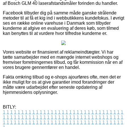
af Bosch GLM 40 laserafstandsmåler forinden du handler.
Facebook tilbyder dig på samme måde ganske strålende
metoder til at få et kig ind i webbutikkens kundefokus. I øvrigt
ses en række online varehuse i Danmark som tilbyder
kunderne at afgive en evaluering af deres køb, som tilmed
kan benyttes til at vurdere hvor tilfredse kunderne er.
Vores website er finansieret af reklameindtægter. Vi har
tætte samarbejder med en mængde internet webshops og
fremviser forretningernes tilbud, og får kommission når en af
vores brugere gennemfører en handel.
Fakta omkring tilbud og e-shops ajourføres ofte, men det er
ikke muligt for os at give garantier imod forandringer der
måtte være udarbejdet efter seneste opdatering af
hjemmesidens oplysninger.
BITLY:
1
1
1
1
1
1
1
1
1
1
1
1
1
1
1
1
1
1
1
1
1
1
1
1
1
1
1
1
1
1
1
1
1
1
1
1
1
1
1
1
1
1
1
1
1
1
1
1
1
1
1
1
1
1
1
1
1
1
1
1
1
1
1
1
1
1
1
1
1
1
1
1
1
1
1
1
1
1
1
1
1
1
1
1
1
1
1
1
1
1
1
1
1
1
1
1
1
1
1