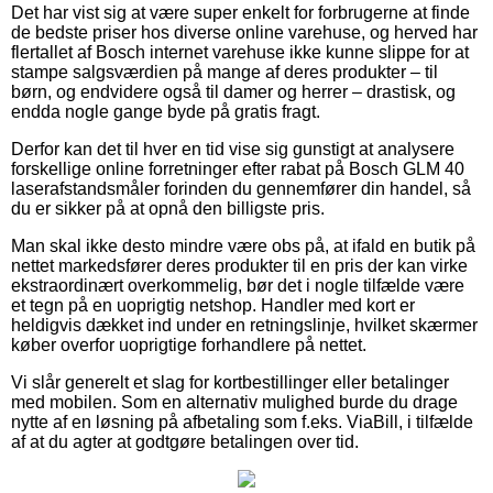
Det har vist sig at være super enkelt for forbrugerne at finde
de bedste priser hos diverse online varehuse, og herved har
flertallet af Bosch internet varehuse ikke kunne slippe for at
stampe salgsværdien på mange af deres produkter – til
børn, og endvidere også til damer og herrer – drastisk, og
endda nogle gange byde på gratis fragt.
Derfor kan det til hver en tid vise sig gunstigt at analysere
forskellige online forretninger efter rabat på Bosch GLM 40
laserafstandsmåler forinden du gennemfører din handel, så
du er sikker på at opnå den billigste pris.
Man skal ikke desto mindre være obs på, at ifald en butik på
nettet markedsfører deres produkter til en pris der kan virke
ekstraordinært overkommelig, bør det i nogle tilfælde være
et tegn på en uoprigtig netshop. Handler med kort er
heldigvis dækket ind under en retningslinje, hvilket skærmer
køber overfor uoprigtige forhandlere på nettet.
Vi slår generelt et slag for kortbestillinger eller betalinger
med mobilen. Som en alternativ mulighed burde du drage
nytte af en løsning på afbetaling som f.eks. ViaBill, i tilfælde
af at du agter at godtgøre betalingen over tid.