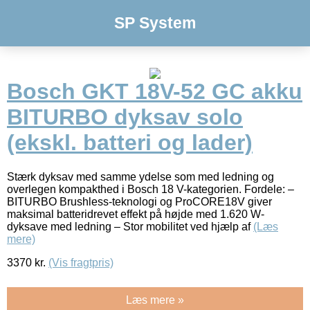
SP System
Bosch GKT 18V-52 GC akku
BITURBO dyksav solo
(ekskl. batteri og lader)
Stærk dyksav med samme ydelse som med ledning og
overlegen kompakthed i Bosch 18 V-kategorien. Fordele: –
BITURBO Brushless-teknologi og ProCORE18V giver
maksimal batteridrevet effekt på højde med 1.620 W-
dyksave med ledning – Stor mobilitet ved hjælp af
(Læs
mere)
3370
kr.
(Vis fragtpris)
Læs mere »