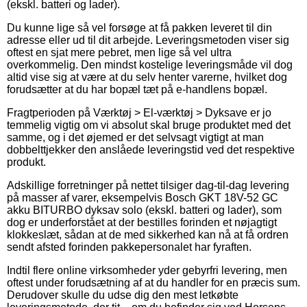
(ekskl. batteri og lader).
Du kunne lige så vel forsøge at få pakken leveret til din
adresse eller ud til dit arbejde. Leveringsmetoden viser sig
oftest en sjat mere pebret, men lige så vel ultra
overkommelig. Den mindst kostelige leveringsmåde vil dog
altid vise sig at være at du selv henter varerne, hvilket dog
forudsætter at du har bopæl tæt på e-handlens bopæl.
Fragtperioden på Værktøj > El-værktøj > Dyksave er jo
temmelig vigtig om vi absolut skal bruge produktet med det
samme, og i det øjemed er det selvsagt vigtigt at man
dobbelttjekker den anslåede leveringstid ved det respektive
produkt.
Adskillige forretninger på nettet tilsiger dag-til-dag levering
på masser af varer, eksempelvis Bosch GKT 18V-52 GC
akku BITURBO dyksav solo (ekskl. batteri og lader), som
dog er underforstået at der bestilles forinden et nøjagtigt
klokkeslæt, sådan at de med sikkerhed kan nå at få ordren
sendt afsted forinden pakkepersonalet har fyraften.
Indtil flere online virksomheder yder gebyrfri levering, men
oftest under forudsætning af at du handler for en præcis sum.
Derudover skulle du udse dig den mest letkøbte