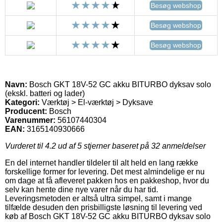
Besøg webshop
Besøg webshop
Besøg webshop
Navn:
Bosch GKT 18V-52 GC akku BITURBO dyksav solo
(ekskl. batteri og lader)
Kategori:
Værktøj > El-værktøj > Dyksave
Producent:
Bosch
Varenummer:
56107440304
EAN:
3165140930666
Vurderet til
4.2
ud af 5 stjerner baseret på
32
anmeldelser
En del internet handler tildeler til alt held en lang række
forskellige former for levering. Det mest almindelige er nu
om dage at få afleveret pakken hos en pakkeshop, hvor du
selv kan hente dine nye varer når du har tid.
Leveringsmetoden er altså ultra simpel, samt i mange
tilfælde desuden den prisbilligste løsning til levering ved
køb af Bosch GKT 18V-52 GC akku BITURBO dyksav solo