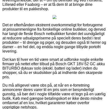
leveringsmetode, der tit – om du befinder sig ved Horsens,
Lillerød eller Faaborg – er at få dem til at bringe dine
produkter til en pakkeshop.
Det er efterhånden ekstremt overkommeligt for forbrugerne
at prissammenligne fra forskellige online butikker, og derved
har langt de fleste Bosch netbutikker fundet det uundgåeligt
at reducere udsalgspriserne på specielt deres bedst i test
produkter – til drenge og piger, og desuden også til herrer og
damer – en hel del, og endda nogle gange tilbyde portofri
levering.
Det kan til hver en tid være smart at udforske nogle enkelte
firmaer på nettet efter tilbud på Bosch GKT 18V-52 GC akku
BITURBO dyksav solo (ekskl. batteri og lader) inden du
shopper, så du er skudsikker på at indhente den skarpeste
pris.
Du må alligevel være obs på, at når en e-forretning
annoncerer deres varer til en pris som er besynderligt
gunstig, så bør det i nogle tilfælde være et tegn på en uærlig
butik. Køb med gængse betalingskort er ikke desto mindre
omfavnet af en lov, hvilket garanterer køber overfor
uoprigtige netshops.