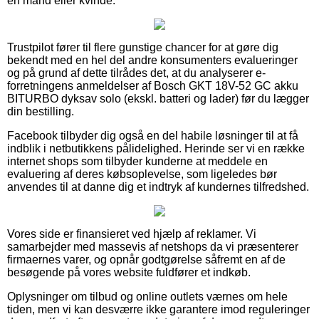
en mand eller kvinde.
Trustpilot fører til flere gunstige chancer for at gøre dig
bekendt med en hel del andre konsumenters evalueringer
og på grund af dette tilrådes det, at du analyserer e-
forretningens anmeldelser af Bosch GKT 18V-52 GC akku
BITURBO dyksav solo (ekskl. batteri og lader) før du lægger
din bestilling.
Facebook tilbyder dig også en del habile løsninger til at få
indblik i netbutikkens pålidelighed. Herinde ser vi en række
internet shops som tilbyder kunderne at meddele en
evaluering af deres købsoplevelse, som ligeledes bør
anvendes til at danne dig et indtryk af kundernes tilfredshed.
Vores side er finansieret ved hjælp af reklamer. Vi
samarbejder med massevis af netshops da vi præsenterer
firmaernes varer, og opnår godtgørelse såfremt en af de
besøgende på vores website fuldfører et indkøb.
Oplysninger om tilbud og online outlets værnes om hele
tiden, men vi kan desværre ikke garantere imod reguleringer