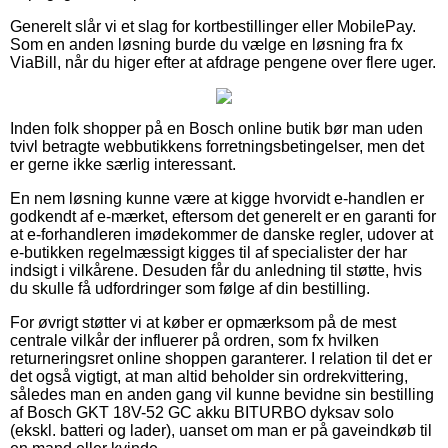
Generelt slår vi et slag for kortbestillinger eller MobilePay.
Som en anden løsning burde du vælge en løsning fra fx
ViaBill, når du higer efter at afdrage pengene over flere uger.
Inden folk shopper på en Bosch online butik bør man uden
tvivl betragte webbutikkens forretningsbetingelser, men det
er gerne ikke særlig interessant.
En nem løsning kunne være at kigge hvorvidt e-handlen er
godkendt af e-mærket, eftersom det generelt er en garanti for
at e-forhandleren imødekommer de danske regler, udover at
e-butikken regelmæssigt kigges til af specialister der har
indsigt i vilkårene. Desuden får du anledning til støtte, hvis
du skulle få udfordringer som følge af din bestilling.
For øvrigt støtter vi at køber er opmærksom på de mest
centrale vilkår der influerer på ordren, som fx hvilken
returneringsret online shoppen garanterer. I relation til det er
det også vigtigt, at man altid beholder sin ordrekvittering,
således man en anden gang vil kunne bevidne sin bestilling
af Bosch GKT 18V-52 GC akku BITURBO dyksav solo
(ekskl. batteri og lader), uanset om man er på gaveindkøb til